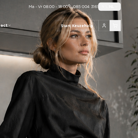
Ma - Vr 08:00 - 18:00
085 004 3161
🇳🇱
NL
act
Start Keuzehulp