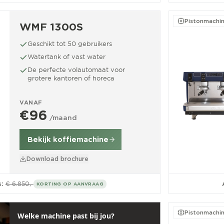
Pistonmachi
WMF 1300S
Geschikt tot 50 gebruikers
Watertank of vast water
De perfecte volautomaat voor
grotere kantoren of horeca
VANAF
€96
/maand
Bekijk koffiemachine
Download brochure
:
€ 6.850,-
KORTING OP AANVRAAG
Pistonmachi
Welke machine past bij jou?