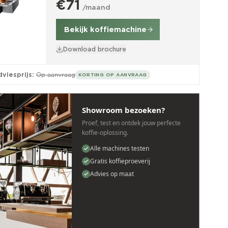
€71
/maand
Bekijk koffiemachine
Download brochure
viesprijs:
Op aanvraag
KORTING OP AANVRAAG
Showroom bezoeken?
Proef, test en ontdek jouw perfecte
koffie-oplossing.
Alle machines testen
Gratis koffieproeverij
Advies op maat