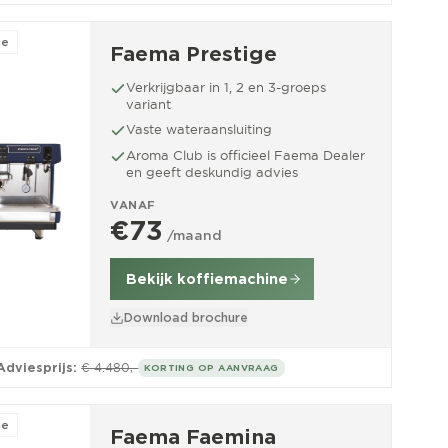
ne
Faema Prestige
Verkrijgbaar in 1, 2 en 3-groeps
variant
Vaste wateraansluiting
Aroma Club is officieel Faema Dealer
en geeft deskundig advies
VANAF
€73
/maand
Bekijk koffiemachine
Download brochure
Adviesprijs:
€ 4.480,-
KORTING OP AANVRAAG
ne
Faema Faemina