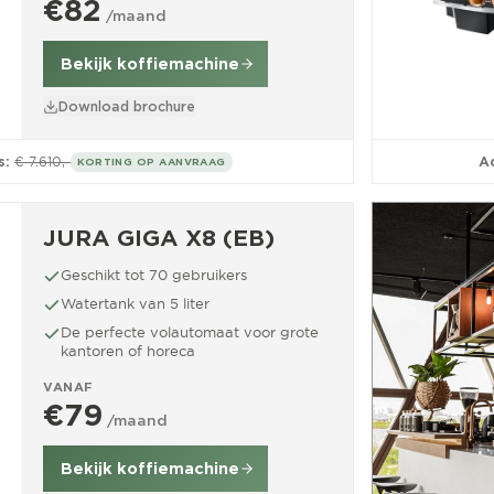
€82
/maand
Bekijk koffiemachine
Download brochure
s:
€ 7.610,-
Ad
KORTING OP AANVRAAG
JURA GIGA X8 (EB)
Geschikt tot 70 gebruikers
Watertank van 5 liter
De perfecte volautomaat voor grote
kantoren of horeca
VANAF
€79
/maand
Bekijk koffiemachine