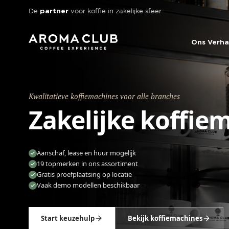
Skip to main content
De
voor koffie in zakelijke sfeer
partner
Ons Verha
Kwalitatieve koffiemachines
voor alle branches
Zakelijke koffie
Aanschaf, lease en huur mogelijk
19 topmerken in ons assortiment
Gratis proefplaatsing op locatie
Vaak demo modellen beschikbaar
Start keuzehulp
Bekijk koffiemachines