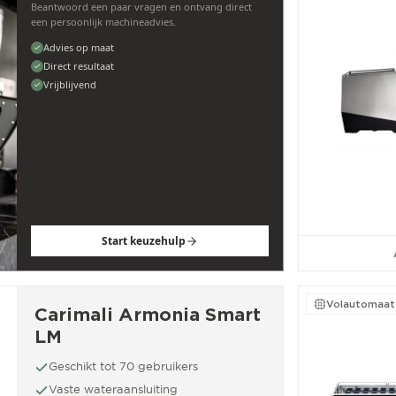
Beantwoord een paar vragen en ontvang direct
een persoonlijk machineadvies.
Advies op maat
Direct resultaat
Vrijblijvend
Start keuzehulp
Volautomaat
Carimali Armonia Smart
LM
Geschikt tot 70 gebruikers
Vaste wateraansluiting