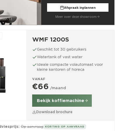
Afspraak inplannen
Meer over deze showroom
alaan 53
WMF 1200S
Geschikt tot 30 gebruikers
Watertank of vast water
Ideale compacte volautomaat voor
kleine kantoren of horeca
VANAF
€66
/maand
Bekijk koffiemachine
Download brochure
viesprijs:
Op aanvraag
KORTING OP AANVRAAG