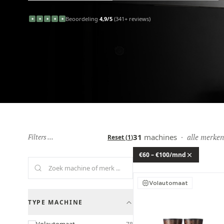
Beoordeling
4,9/5
(341+ reviews)
★
★
★
★
★
Filters ...
31
machines
·
alle merken
Reset
(
1
)
€60 – €100/mnd
Volautomaat
TYPE MACHINE