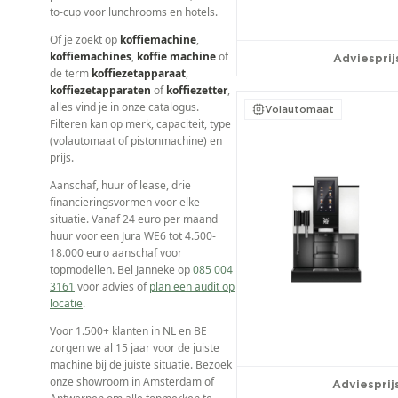
to-cup voor lunchrooms en hotels.
Of je zoekt op
koffiemachine
,
koffiemachines
,
koffie machine
of
Adviesprij
de term
koffiezetapparaat
,
koffiezetapparaten
of
koffiezetter
,
alles vind je in onze catalogus.
Volautomaat
Filteren kan op merk, capaciteit, type
(volautomaat of pistonmachine) en
prijs.
Aanschaf, huur of lease, drie
financieringsvormen voor elke
situatie. Vanaf 24 euro per maand
huur voor een Jura WE6 tot 4.500-
18.000 euro aanschaf voor
topmodellen. Bel Janneke op
085 004
3161
voor advies of
plan een audit op
locatie
.
Voor 1.500+ klanten in NL en BE
zorgen we al 15 jaar voor de juiste
machine bij de juiste situatie. Bezoek
onze showroom in Amsterdam of
Adviesprij