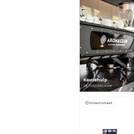
Keuzehulp
In 2 minuten klaar
Volautomaat