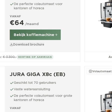
De perfecte volautomaat voor
kantoren of horeca
VANAF
€64
/maand
Bekijk koffiemachine
Download brochure
:
€ 3.300,-
Ad
KORTING OP AANVRAAG
Volautomaat
JURA GIGA X8c (EB)
Geschikt tot 70 gebruikers
Vaste wateraansluiting
De perfecte volautomaat voor grote
kantoren of horeca
VANAF