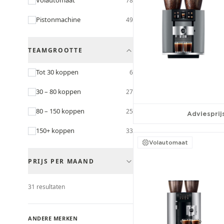
Volautomaat
78
Pistonmachine
49
TEAMGROOTTE
Tot 30 koppen
6
30 – 80 koppen
27
80 – 150 koppen
25
Adviesprijs
150+ koppen
33
Volautomaat
PRIJS PER MAAND
Tot €30/mnd
12
31
resultaten
€30 – €60/mnd
27
ANDERE MERKEN
€60 – €100/mnd
31