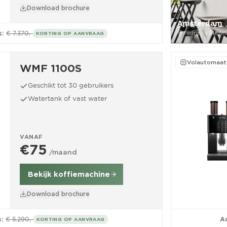
Download brochure
Amsterdam
Pedro de Medin
s:
€ 7.370,-
KORTING OP AANVRAAG
Volautomaat
WMF 1100S
Geschikt tot 30 gebruikers
Watertank of vast water
VANAF
€75
/maand
Bekijk koffiemachine
Download brochure
s:
€ 5.290,-
Ad
KORTING OP AANVRAAG