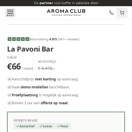
Skip to main content
De
partner
voor koffie in zakelijke sfeer
MENU
VANAF
€66
/maand
Beoordeling
4.9
/5
(
341
+ reviews
)
★
★
★
★
★
La Pavoni Bar
VANAF
ADVIESPRIJS
€66
€ 6.470,-
/ maand
Aanschafprijs
met korting
op aanvraag.
Vaak
demo modellen
beschikbaar.
Proefplaatsing
is mogelijk op aanvraag.
Binnen 3 uur een
offerte op maat
.
OFFERTE BEVAT:
Aanschaf
Lease
Huur