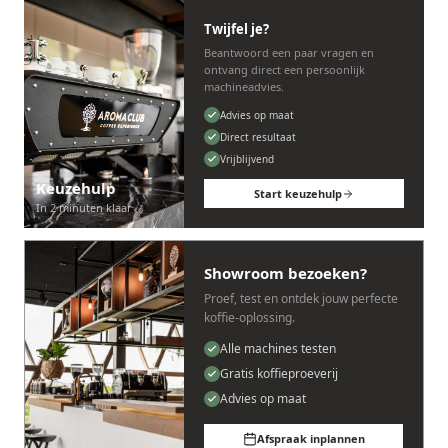
Twijfel je?
Beantwoord een paar vragen en
ontvang direct een persoonlijk
machineadvies.
Advies op maat
Direct resultaat
Vrijblijvend
Keuzehulp
Start keuzehulp
In 2 minuten klaar
Showroom bezoeken?
Proef, test en ontdek jouw perfecte
koffie-oplossing.
Alle machines testen
Gratis koffieproeverij
Advies op maat
Afspraak inplannen