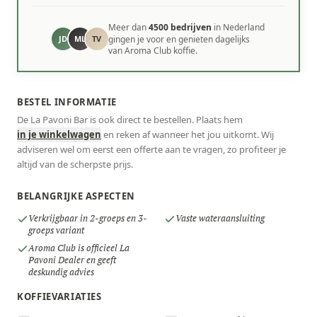
Meer dan
4500 bedrijven
in Nederland
JD
ML
TV
gingen je voor en genieten dagelijks
van Aroma Club koffie.
BESTEL INFORMATIE
De La Pavoni Bar is ook direct te bestellen. Plaats hem
in je winkelwagen
en reken af wanneer het jou uitkomt. Wij
adviseren wel om eerst een offerte aan te vragen, zo profiteer je
altijd van de scherpste prijs.
BELANGRIJKE ASPECTEN
Verkrijgbaar in 2-groeps en 3-
Vaste wateraansluiting
groeps variant
Aroma Club is officieel La
Pavoni Dealer en geeft
deskundig advies
KOFFIEVARIATIES