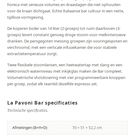
horeca met serieuze volumes en draaidagen die niet ophouden
voor de kraan dichtgaat. Echte Italiaanse bar cultuur in een nette,
tijdloze vormgeving.
De koperen boiler van 14 liter (2-groeps) tot ruim daarboven (3-
groeps) levert constant genoeg droge stoom voor melkintensieve
dranken. De persgegoten messing groepen zijn vooringespoten en
verchroomd, met een verticale infusiekamer die voor stabiele
extractietemperatuur zorgt.
Twee flexibele stoomlansen, een heetwatertap met slang en een
elektronisch waterniveau met inkijkglas maken de Bar compleet.
Volumetrische shotdosering met vier programmeerbare knoppen
per groep, zodat elk teamlid dezelfde espresso zet.
La Pavoni Bar specificaties
Technische specificaties.
Afmetingen (B×H×D)
70 × 51 × 52,2 cm