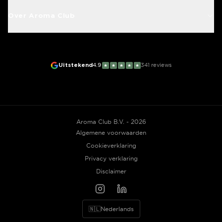
Over Aroma Club
Uitstekend
4.9
341
reviews
★
★
★
★
★
Aroma Club B.V. - 2026
Algemene voorwaarden
Cookieverklaring
Privacy verklaring
Disclaimer
🇳🇱
Nederlands