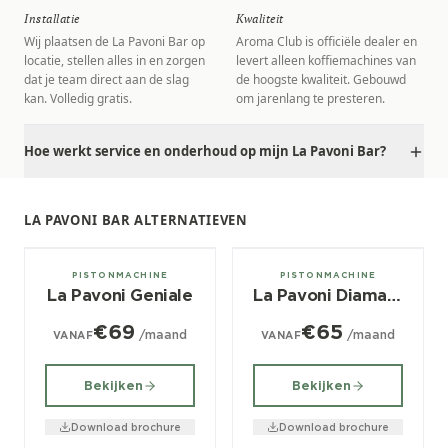
Installatie
Kwaliteit
Wij plaatsen de La Pavoni Bar op
Aroma Club is officiële dealer en
locatie, stellen alles in en zorgen
levert alleen koffiemachines van
dat je team direct aan de slag
de hoogste kwaliteit. Gebouwd
kan. Volledig gratis.
om jarenlang te presteren.
Hoe werkt service en onderhoud op mijn La Pavoni Bar?
LA PAVONI BAR ALTERNATIEVEN
2, 3 groeps
2, 3 groeps
PISTONMACHINE
PISTONMACHINE
La Pavoni Geniale
La Pavoni Diamant Corso
€69
€65
/maand
/maand
VANAF
VANAF
Bekijken
Bekijken
Download brochure
Download brochure