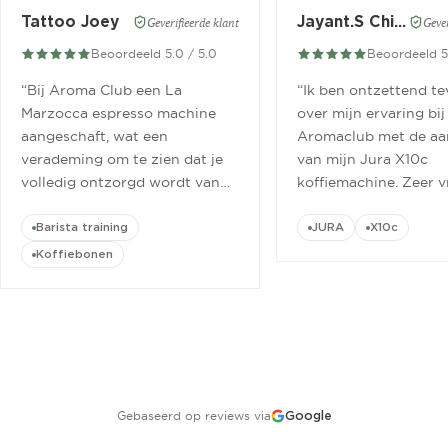
Tattoo Joey
Jayant.S Chitaroe
Geverifieerde klant
Gever
Beoordeeld 5.0 / 5.0
Beoordeeld 5
“
Bij Aroma Club een La
“
Ik ben ontzettend t
Marzocca espresso machine
over mijn ervaring bij
aangeschaft, wat een
Aromaclub met de aa
verademing om te zien dat je
van mijn Jura X10c
volledig ontzorgd wordt van
koffiemachine. Zeer v
aanschaf tot aan barista
ontvangen.
”
cursus.
”
Barista training
JURA
X10c
Koffiebonen
Gebaseerd op reviews via
Google