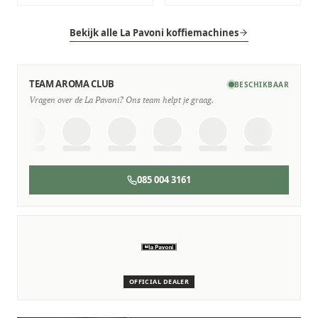
Bekijk alle La Pavoni koffiemachines
TEAM AROMA CLUB
BESCHIKBAAR
Vragen over de La Pavoni? Ons team helpt je graag.
085 004 3161
SERVICE & ONDERHOUD
Wij staan voor je klaar
Deskundige monteurs die verstand hebben van La Pavoni
machines.
OFFICIAL DEALER
Persoonlijk, snel en zonder gedoe.