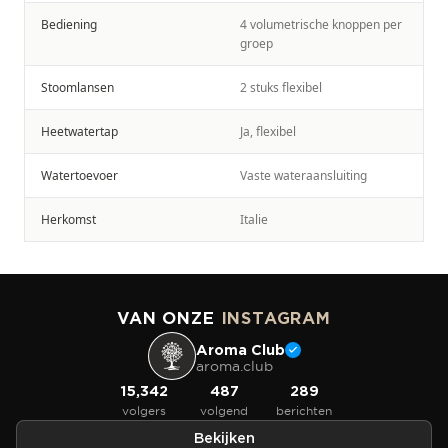
Bediening
4 volumetrische knoppen per
groep
Stoomlansen
2 stuks flexibel
Heetwatertap
Ja, flexibel
Watertoevoer
Vaste wateraansluiting
Herkomst
Italie
VAN ONZE
INSTAGRAM
Aroma Club
aroma.club
15,342
487
289
volgers
volgend
berichten
Bekijken