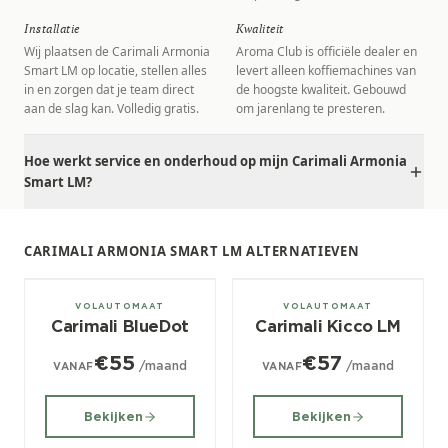
Installatie
Kwaliteit
Wij plaatsen de Carimali Armonia
Aroma Club is officiële dealer en
Smart LM op locatie, stellen alles
levert alleen koffiemachines van
in en zorgen dat je team direct
de hoogste kwaliteit. Gebouwd
aan de slag kan. Volledig gratis.
om jarenlang te presteren.
Hoe werkt service en onderhoud op mijn Carimali Armonia
Smart LM?
CARIMALI ARMONIA SMART LM ALTERNATIEVEN
± 80/dag
± 60/dag
VOLAUTOMAAT
VOLAUTOMAAT
Carimali BlueDot
Carimali Kicco LM
€55
€57
/maand
/maand
VANAF
VANAF
Bekijken
Bekijken