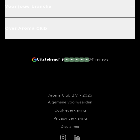
Voor jouw branche
Over Aroma Club
Uitstekend
4.9
341
reviews
★
★
★
★
★
Aroma Club B.V. - 2026
Algemene voorwaarden
Cookieverklaring
Privacy verklaring
Disclaimer