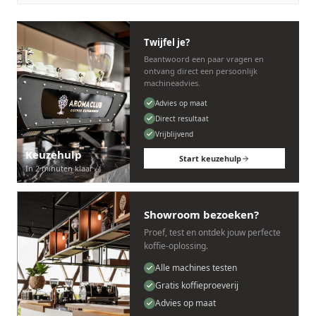
Twijfel je?
Beantwoord een paar vragen en
ontvang direct een persoonlijk
machineadvies.
Advies op maat
Direct resultaat
Vrijblijvend
Keuzehulp
Start keuzehulp
In 2 minuten klaar
Showroom bezoeken?
Proef, test en ontdek jouw perfecte
koffie-oplossing.
Alle machines testen
Gratis koffieproeverij
Advies op maat