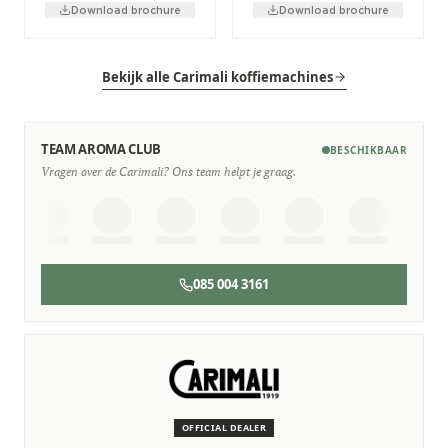
Download brochure
Download brochure
Bekijk alle Carimali koffiemachines
TEAM AROMA CLUB
BESCHIKBAAR
Vragen over de Carimali? Ons team helpt je graag.
085 004 3161
SERVICE & ONDERHOUD
Wij staan voor je klaar
Deskundige monteurs die verstand hebben van Carimali
machines.
OFFICIAL DEALER
Persoonlijk, snel en zonder gedoe.