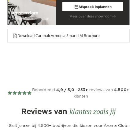
Afspraak inplannen
Amsterdam
Meer over deze showroom
Pedro de Medinalaan 53
Download Carimali Armonia Smart LM Brochure
Beoordeeld
·
reviews van
4,9 / 5,0
253+
4.500+
klanten
klanten zoals jij
Reviews van
Sluit je aan bij 4.500+ bedrijven die kiezen voor Aroma Club.