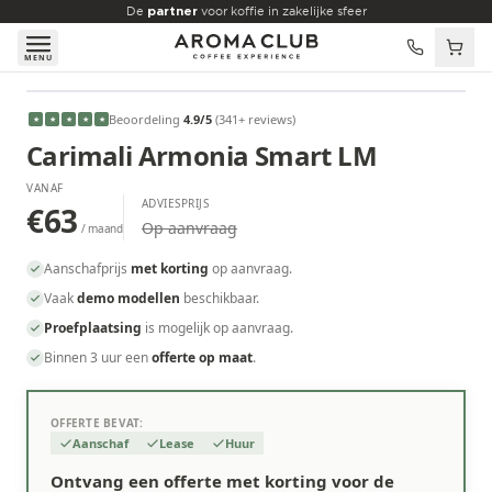
Skip to main content
De
partner
voor koffie in zakelijke sfeer
MENU
VANAF
Beoordeling
4.9
/5
(
341
+ reviews
)
★
★
★
★
★
€63
/maand
Carimali Armonia Smart LM
VANAF
ADVIESPRIJS
€63
Op aanvraag
/ maand
Aanschafprijs
met korting
op aanvraag.
Vaak
demo modellen
beschikbaar.
Proefplaatsing
is mogelijk op aanvraag.
Binnen 3 uur een
offerte op maat
.
OFFERTE BEVAT:
Aanschaf
Lease
Huur
Ontvang een offerte met korting voor de