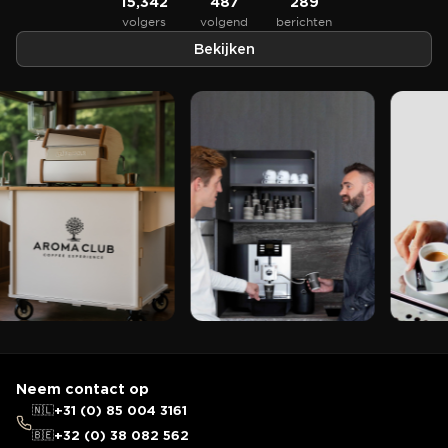
15,342
487
289
volgers
volgend
berichten
Bekijken
Neem contact op
🇳🇱
+31 (0) 85 004 3161
🇧🇪
+32 (0) 38 082 562