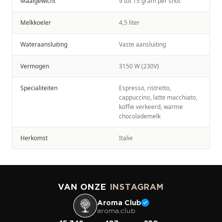
Maalgewicht
9 tot 15 gram per shot
Melkkoeler
4,5 liter
Wateraansluiting
Vaste aansluiting
Vermogen
3150 W (230V)
Specialiteiten
Espresso, ristretto,
cappuccino, latte macchiato,
koffie verkeerd, warme
chocolademelk
Herkomst
Italie
VAN ONZE
INSTAGRAM
Aroma Club
aroma.club