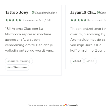
Tattoo Joey
Jayant.S Chitaroe
Geverifieerde klant
Gever
Beoordeeld 5.0 / 5.0
Beoordeeld 5
“
Bij Aroma Club een La
“
Ik ben ontzettend t
Marzocca espresso machine
over mijn ervaring bij
aangeschaft, wat een
Aromaclub met de aa
verademing om te zien dat je
van mijn Jura X10c
volledig ontzorgd wordt van
koffiemachine. Zeer v
aanschaf tot aan barista
ontvangen.
”
cursus.
”
Barista training
JURA
X10c
Koffiebonen
Gebaseerd op reviews via
Google