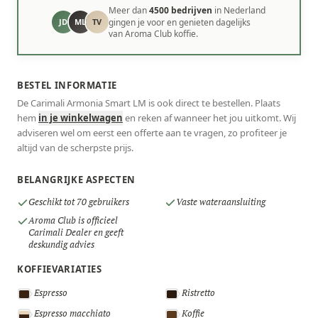
Meer dan
4500 bedrijven
in Nederland
JD
ML
TV
gingen je voor en genieten dagelijks
van Aroma Club koffie.
BESTEL INFORMATIE
De Carimali Armonia Smart LM is ook direct te bestellen. Plaats
hem
in je winkelwagen
en reken af wanneer het jou uitkomt. Wij
adviseren wel om eerst een offerte aan te vragen, zo profiteer je
altijd van de scherpste prijs.
BELANGRIJKE ASPECTEN
Geschikt tot 70 gebruikers
Vaste wateraansluiting
Aroma Club is officieel
Carimali Dealer en geeft
deskundig advies
KOFFIEVARIATIES
Espresso
Ristretto
Espresso macchiato
Koffie