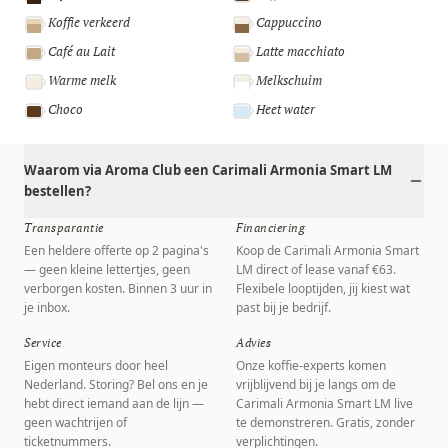
Koffie verkeerd
Cappuccino
Café au Lait
Latte macchiato
Warme melk
Melkschuim
Choco
Heet water
Waarom via Aroma Club een Carimali Armonia Smart LM
bestellen?
Transparantie
Financiering
Een heldere offerte op 2 pagina's
Koop de Carimali Armonia Smart
— geen kleine lettertjes, geen
LM direct of lease vanaf €63.
verborgen kosten. Binnen 3 uur in
Flexibele looptijden, jij kiest wat
je inbox.
past bij je bedrijf.
Service
Advies
Eigen monteurs door heel
Onze koffie-experts komen
Nederland. Storing? Bel ons en je
vrijblijvend bij je langs om de
hebt direct iemand aan de lijn —
Carimali Armonia Smart LM live
geen wachtrijen of
te demonstreren. Gratis, zonder
ticketnummers.
verplichtingen.