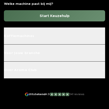
Welke machine past bij mij?
Start Keuzehulp
Koffiemachines
Voor jouw branche
Over Aroma Club
Uitstekend
4.9
341
reviews
★
★
★
★
★