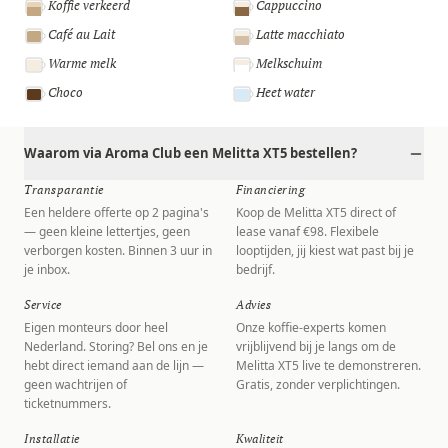
Koffie verkeerd
Cappuccino
Café au Lait
Latte macchiato
Warme melk
Melkschuim
Choco
Heet water
Waarom via Aroma Club een Melitta XT5 bestellen?
Transparantie
Financiering
Een heldere offerte op 2 pagina's
Koop de Melitta XT5 direct of
— geen kleine lettertjes, geen
lease vanaf €98. Flexibele
verborgen kosten. Binnen 3 uur in
looptijden, jij kiest wat past bij je
je inbox.
bedrijf.
Service
Advies
Eigen monteurs door heel
Onze koffie-experts komen
Nederland. Storing? Bel ons en je
vrijblijvend bij je langs om de
hebt direct iemand aan de lijn —
Melitta XT5 live te demonstreren.
geen wachtrijen of
Gratis, zonder verplichtingen.
ticketnummers.
Installatie
Kwaliteit