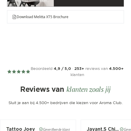
Pedro de Medinalaan 53
Download Melitta XT5 Brochure
Beoordeeld
·
reviews van
4,9 / 5,0
253+
4.500+
klanten
klanten zoals jij
Reviews van
Sluit je aan bij 4.500+ bedrijven die kiezen voor Aroma Club.
Tattoo Joey
Jayant.S Chitaroe
Geverifieerde klant
Gever