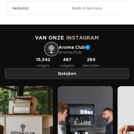
Herkomst
Made in Germany
VAN ONZE
INSTAGRAM
Aroma Club
aroma.club
15,342
487
289
volgers
volgend
berichten
Bekijken