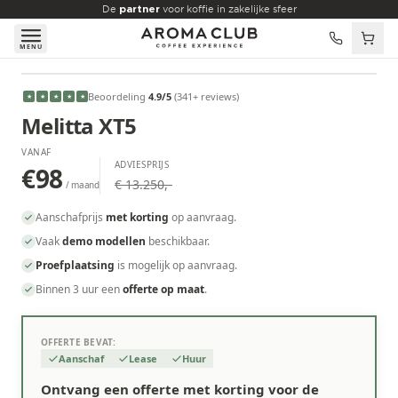
Skip to main content
De
partner
voor koffie in zakelijke sfeer
MENU
VANAF
Beoordeling
4.9
/5
(
341
+ reviews
)
★
★
★
★
★
€98
/maand
Melitta XT5
VANAF
ADVIESPRIJS
€98
€ 13.250,-
/ maand
Aanschafprijs
met korting
op aanvraag.
Vaak
demo modellen
beschikbaar.
Proefplaatsing
is mogelijk op aanvraag.
Binnen 3 uur een
offerte op maat
.
OFFERTE BEVAT:
Aanschaf
Lease
Huur
Ontvang een offerte met korting voor de