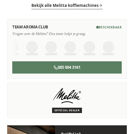
Bekijk alle Melitta koffiemachines
TEAM AROMA CLUB
BESCHIKBAAR
Vragen over de Melitta? Ons team helpt je graag.
085 004 3161
SERVICE & ONDERHOUD
Wij staan voor je klaar
Deskundige monteurs die verstand hebben van Melitta
machines.
OFFICIAL DEALER
Persoonlijk, snel en zonder gedoe.