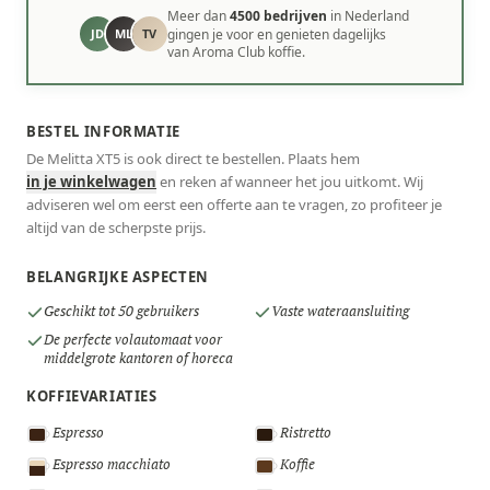
Meer dan
4500 bedrijven
in Nederland
JD
ML
TV
gingen je voor en genieten dagelijks
van Aroma Club koffie.
BESTEL INFORMATIE
De Melitta XT5 is ook direct te bestellen. Plaats hem
in je winkelwagen
en reken af wanneer het jou uitkomt. Wij
adviseren wel om eerst een offerte aan te vragen, zo profiteer je
altijd van de scherpste prijs.
BELANGRIJKE ASPECTEN
Geschikt tot 50 gebruikers
Vaste wateraansluiting
De perfecte volautomaat voor
middelgrote kantoren of horeca
KOFFIEVARIATIES
Espresso
Ristretto
Espresso macchiato
Koffie