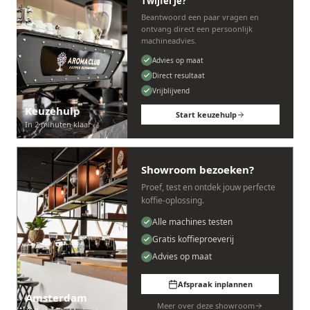
Twijfel je?
Beantwoord een paar vragen en
ontvang direct een persoonlijk
machineadvies.
Advies op maat
Direct resultaat
Vrijblijvend
Keuzehulp
Start keuzehulp
In 2 minuten klaar
Showroom bezoeken?
Proef, test en ontdek jouw perfecte
koffie-oplossing.
Alle machines testen
Gratis koffieproeverij
Advies op maat
Afspraak inplannen
Amsterdam
Meer over deze showroom