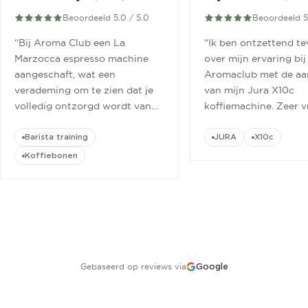
Beoordeeld 5.0 / 5.0
Beoordeeld 5
“
Bij Aroma Club een La
“
Ik ben ontzettend t
Marzocca espresso machine
over mijn ervaring bij
aangeschaft, wat een
Aromaclub met de aa
verademing om te zien dat je
van mijn Jura X10c
volledig ontzorgd wordt van
koffiemachine. Zeer v
aanschaf tot aan barista
ontvangen.
”
cursus.
”
Barista training
JURA
X10c
Koffiebonen
Gebaseerd op reviews via
Google