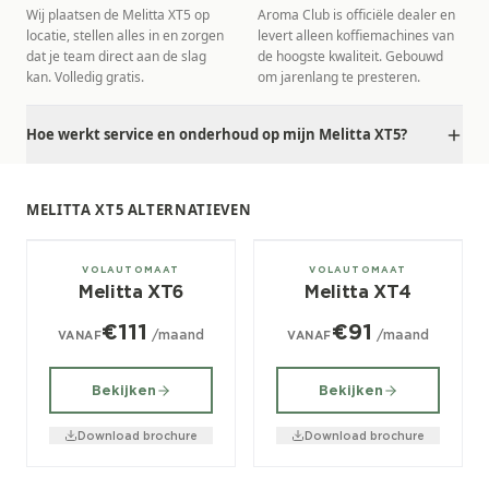
Wij plaatsen de Melitta XT5 op
Aroma Club is officiële dealer en
locatie, stellen alles in en zorgen
levert alleen koffiemachines van
dat je team direct aan de slag
de hoogste kwaliteit. Gebouwd
kan. Volledig gratis.
om jarenlang te presteren.
Hoe werkt service en onderhoud op mijn Melitta XT5?
MELITTA XT5 ALTERNATIEVEN
± 150/dag
± 100/dag
VOLAUTOMAAT
VOLAUTOMAAT
Melitta XT6
Melitta XT4
€111
€91
/maand
/maand
VANAF
VANAF
Bekijken
Bekijken
Download brochure
Download brochure