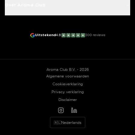
Over Aroma Club
Uitstekend
4.8
300
reviews
★
★
★
★
★
Aroma Club B.V. - 2026
Algemene voorwaarden
Cookieverklaring
Privacy verklaring
Disclaimer
🇳🇱
Nederlands