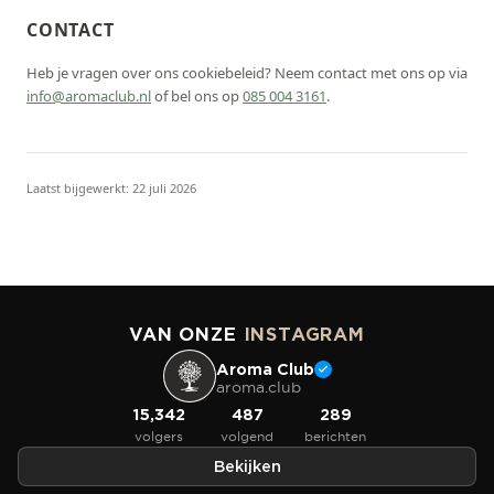
CONTACT
Heb je vragen over ons cookiebeleid? Neem contact met ons op via
info@aromaclub.nl
of bel ons op
085 004 3161
.
Laatst bijgewerkt:
22 juli 2026
VAN ONZE
INSTAGRAM
Aroma Club
aroma.club
15,342
487
289
volgers
volgend
berichten
Bekijken