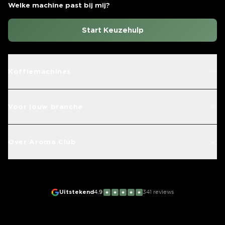
Welke machine past bij mij?
Start Keuzehulp
Koffiemachines
Voor jouw branche
Over Aroma Club
Uitstekend
4.9
341
reviews
★
★
★
★
★