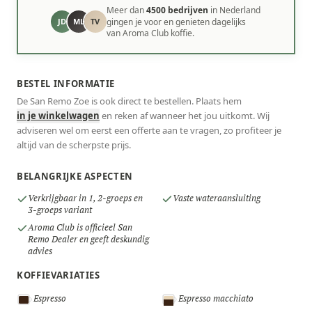
Meer dan
4500 bedrijven
in Nederland
JD
ML
TV
gingen je voor en genieten dagelijks
van Aroma Club koffie.
BESTEL INFORMATIE
De San Remo Zoe is ook direct te bestellen. Plaats hem
in je winkelwagen
en reken af wanneer het jou uitkomt. Wij
adviseren wel om eerst een offerte aan te vragen, zo profiteer je
altijd van de scherpste prijs.
BELANGRIJKE ASPECTEN
Verkrijgbaar in 1, 2-groeps en
Vaste wateraansluiting
3-groeps variant
Aroma Club is officieel San
Remo Dealer en geeft deskundig
advies
KOFFIEVARIATIES
Espresso
Espresso macchiato