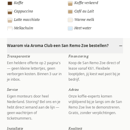
Koffie
Koffie verkeerd
Cappuccino
Café au Lait
Latte macchiato
Warme melk
Melkschuim
Heet water
Waarom via Aroma Club een San Remo Zoe bestellen?
Transparantie
Financiering
Een heldere offerte op 2 pagina's
Koop de San Remo Zoe direct of
— geen kleine lettertjes, geen
lease vanaf €61. Flexibele
verborgen kosten. Binnen 3 uur in
looptijden, jij kiest wat past bij je
je inbox.
bedrijf.
Service
Advies
Eigen monteurs door heel
Onze koffie-experts komen
Nederland. Storing? Bel ons en je
vrijblijvend bij je langs om de San
hebt direct iemand aan de lijn —
Remo Zoe live te demonstreren.
geen wachtrijen of
Gratis, zonder verplichtingen.
ticketnummers.
Installatie
Kwaliteit