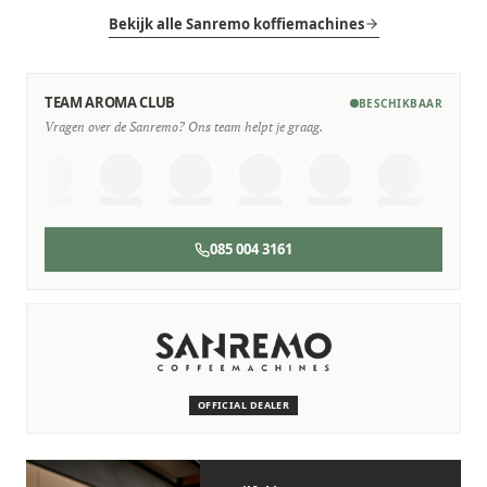
Bekijk alle Sanremo koffiemachines
TEAM AROMA CLUB
BESCHIKBAAR
Vragen over de Sanremo? Ons team helpt je graag.
085 004 3161
SERVICE & ONDERHOUD
Wij staan voor je klaar
Deskundige monteurs die verstand hebben van Sanremo
machines.
OFFICIAL DEALER
Persoonlijk, snel en zonder gedoe.