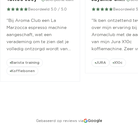
Beoordeeld 5.0 / 5.0
Beoordeeld 5
“
Bij Aroma Club een La
“
Ik ben ontzettend t
Marzocca espresso machine
over mijn ervaring bij
aangeschaft, wat een
Aromaclub met de aa
verademing om te zien dat je
van mijn Jura X10c
volledig ontzorgd wordt van
koffiemachine. Zeer v
aanschaf tot aan barista
ontvangen.
”
cursus.
”
Barista training
JURA
X10c
Koffiebonen
Gebaseerd op reviews via
Google