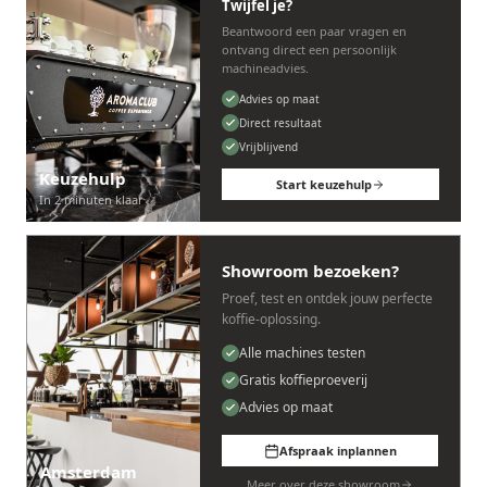
Twijfel je?
Beantwoord een paar vragen en
ontvang direct een persoonlijk
machineadvies.
Advies op maat
Direct resultaat
Vrijblijvend
Keuzehulp
Start keuzehulp
In 2 minuten klaar
Showroom bezoeken?
Proef, test en ontdek jouw perfecte
koffie-oplossing.
Alle machines testen
Gratis koffieproeverij
Advies op maat
Afspraak inplannen
Amsterdam
Meer over deze showroom