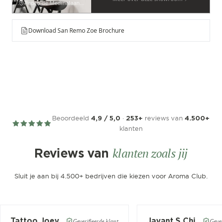
Pedro de Medinalaan 53
Download San Remo Zoe Brochure
Beoordeeld
·
reviews van
4,9 / 5,0
253+
4.500+
klanten
klanten zoals jij
Reviews van
Sluit je aan bij 4.500+ bedrijven die kiezen voor Aroma Club.
Tattoo Joey
Jayant.S Chitaroe
Geverifieerde klant
Gever