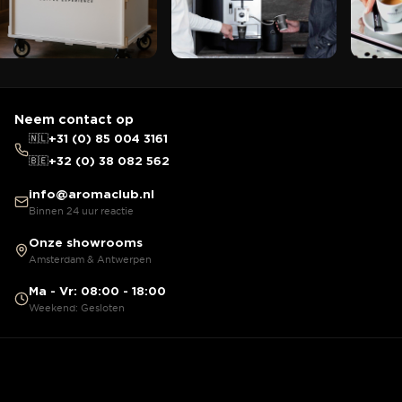
Neem contact op
🇳🇱
+31 (0) 85 004 3161
🇧🇪
+32 (0) 38 082 562
info@aromaclub.nl
Binnen 24 uur reactie
Onze showrooms
Amsterdam & Antwerpen
Ma - Vr: 08:00 - 18:00
Weekend: Gesloten