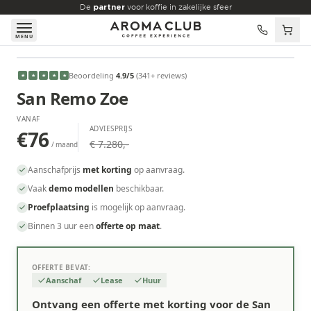
Skip to main content
De
partner
voor koffie in zakelijke sfeer
MENU
VANAF
Beoordeling
4.9
/5
(
341
+ reviews
)
★
★
★
★
★
€76
/maand
San Remo Zoe
VANAF
ADVIESPRIJS
€76
€ 7.280,-
/ maand
Aanschafprijs
met korting
op aanvraag.
Vaak
demo modellen
beschikbaar.
Proefplaatsing
is mogelijk op aanvraag.
Binnen 3 uur een
offerte op maat
.
OFFERTE BEVAT:
Aanschaf
Lease
Huur
Ontvang een offerte met korting voor de San