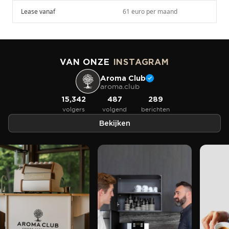
Lease vanaf
61 euro per maand
VAN ONZE
INSTAGRAM
Aroma Club
aroma.club
15,342
487
289
volgers
volgend
berichten
Bekijken