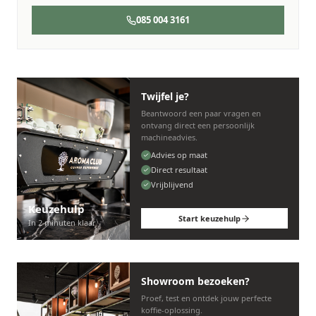
085 004 3161
Twijfel je?
Beantwoord een paar vragen en
ontvang direct een persoonlijk
machineadvies.
Advies op maat
Direct resultaat
Vrijblijvend
Keuzehulp
Start keuzehulp
In 2 minuten klaar
Showroom bezoeken?
Proef, test en ontdek jouw perfecte
koffie-oplossing.