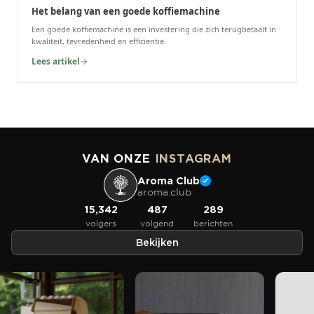
Het belang van een goede koffiemachine
Een goede koffiemachine is een investering die zich terugbetaalt in
kwaliteit, tevredenheid en efficientie.
Lees artikel
VAN ONZE
INSTAGRAM
Aroma Club
aroma.club
15,342
487
289
volgers
volgend
berichten
Bekijken