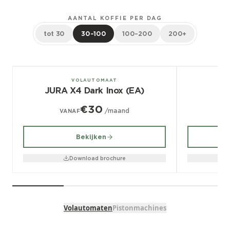
AANTAL KOFFIE PER DAG
tot 30
30–100
100–200
200+
± 100/dag
± 70/dag
VOLAUTOMAAT
JURA X4 Dark Inox (EA)
€30
/maand
VANAF
V
Bekijken
Download brochure
Volautomaten
Pistonmachines