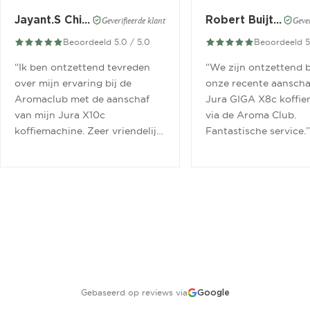
Jayant.S Chitaroe
Robert Buijtendijk
Geverifieerde klant
Gever
Beoordeeld 5.0 / 5.0
Beoordeeld 5
“
Ik ben ontzettend tevreden
“
We zijn ontzettend b
over mijn ervaring bij de
onze recente aanscha
Aromaclub met de aanschaf
Jura GIGA X8c koffi
van mijn Jura X10c
via de Aroma Club.
koffiemachine. Zeer vriendelijk
Fantastische service.
”
ontvangen.
”
Gebaseerd op reviews via
Google