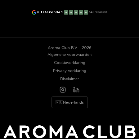
Uitstekend
4.9
341
reviews
★
★
★
★
★
Aroma Club B.V. - 2026
Algemene voorwaarden
Cookieverklaring
Privacy verklaring
Disclaimer
🇳🇱
Nederlands