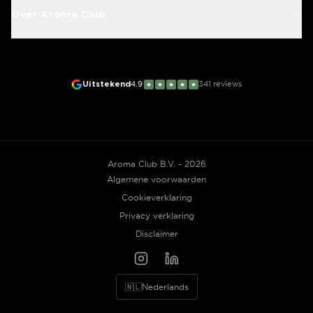
Over Aroma Club
Uitstekend
4.9
341
reviews
★
★
★
★
★
Aroma Club B.V. - 2026
Algemene voorwaarden
Cookieverklaring
Privacy verklaring
Disclaimer
🇳🇱
Nederlands