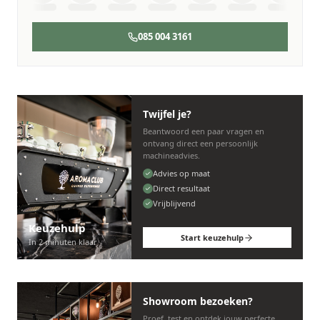
085 004 3161
Twijfel je?
Beantwoord een paar vragen en
ontvang direct een persoonlijk
machineadvies.
Advies op maat
Direct resultaat
Vrijblijvend
Keuzehulp
Start keuzehulp
In 2 minuten klaar
Showroom bezoeken?
Proef, test en ontdek jouw perfecte