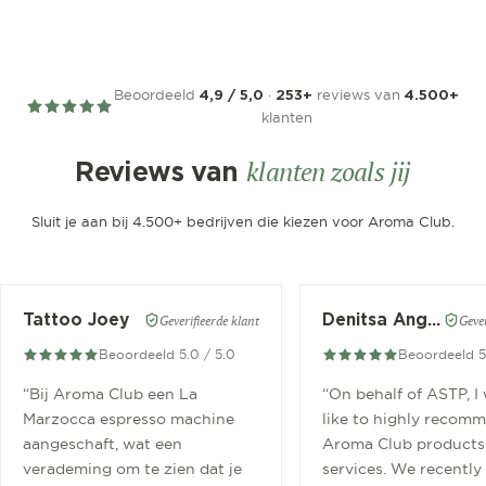
Beoordeeld
·
reviews van
4,9 / 5,0
253+
4.500+
klanten
klanten zoals jij
Reviews van
Sluit je aan bij 4.500+ bedrijven die kiezen voor Aroma Club.
Tattoo Joey
Denitsa Angelova
Geverifieerde klant
Gever
Beoordeeld 5.0 / 5.0
Beoordeeld 5
“
Bij Aroma Club een La
“
On behalf of ASTP, I
Marzocca espresso machine
like to highly recom
aangeschaft, wat een
Aroma Club products
verademing om te zien dat je
services. We recently