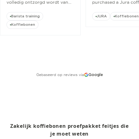
volledig ontzorgd wordt van
purchased a Jura cof
aanschaf tot aan barista
machine and their ow
cursus.
”
blend from them.
”
Barista training
JURA
Koffiebonen
Koffiebonen
Gebaseerd op reviews via
Google
Zakelijk koffiebonen proefpakket feitjes die
je moet weten