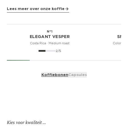
Lees meer over onze koffie
N°1
MILD
ELEGANT VESPER
SMO
Costa Rica
·
Medium roast
Colombia
2
/5
Koffiebonen
Capsules
Kies voor kwaliteit ...