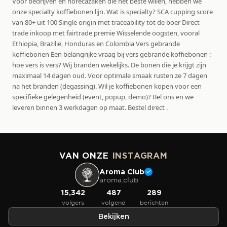
Voor bedrijven en horecazaken die het beste willen, hebben we
onze specialty koffiebonen lijn. Wat is specialty? SCA cupping score
van 80+ uit 100 Single origin met traceability tot de boer Direct
trade inkoop met fairtrade premie Wisselende oogsten, vooral
Ethiopia, Brazilië, Honduras en Colombia Vers gebrande
koffiebonen Een belangrijke vraag bij vers gebrande koffiebonen :
hoe vers is vers? Wij branden wekelijks. De bonen die je krijgt zijn
maximaal 14 dagen oud. Voor optimale smaak rusten ze 7 dagen
na het branden (degassing). Wil je koffiebonen kopen voor een
specifieke gelegenheid (event, popup, demo)? Bel ons en we
leveren binnen 3 werkdagen op maat. Bestel direct .
VAN ONZE
INSTAGRAM
Aroma Club
aroma.club
15,342
487
289
volgers
volgend
berichten
Bekijken