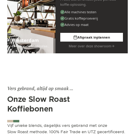
koffie-oplossing.
Alle machines testen
Gratis koffieproeverij
Advies op maat
Afspraak inplannen
Amsterdam
Pedro de Medinalaan 53
Meer over deze showroom
Vers gebrand, altijd op smaak ...
Onze Slow Roast
Koffiebonen
Vijf unieke blends, dagelijks vers gebrand met onze
Slow Roast methode. 100% Fair Trade en UTZ gecertificeerd.