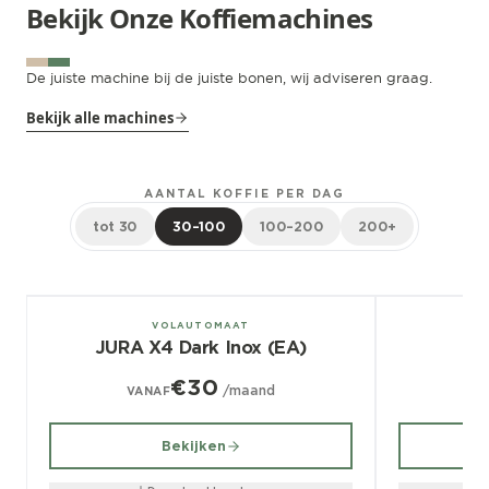
Bekijk Onze Koffiemachines
De juiste machine bij de juiste bonen, wij adviseren graag.
Bekijk alle machines
AANTAL KOFFIE PER DAG
tot 30
30–100
100–200
200+
± 100/dag
± 70/dag
VOLAUTOMAAT
JURA X4 Dark Inox (EA)
€30
/maand
VANAF
V
Bekijken