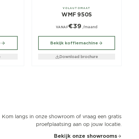
± 50/dag
VOLAUTOMAAT
WMF 950S
€39
d
/maand
VANAF
e
Bekijk koffiemachine
e
Download brochure
Kom langs in onze showroom of vraag een gratis
proefplaatsing aan op jouw locatie.
Bekijk onze showrooms