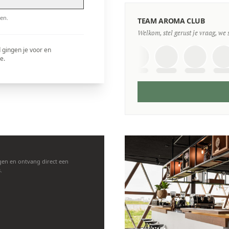
en.
TEAM AROMA CLUB
Welkom, stel gerust je vraag, we 
 gingen je voor en
e.
en en ontvang direct een
.