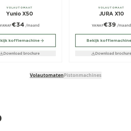
ag
± 80/dag
VOLAUTOMAAT
VOLAUTOMAAT
Yunio X50
JURA X10
€34
€39
/maand
/maan
VANAF
VANAF
kijk koffiemachine
Bekijk koffiemachin
Download brochure
Download brochur
Volautomaten
Pistonmachines
b