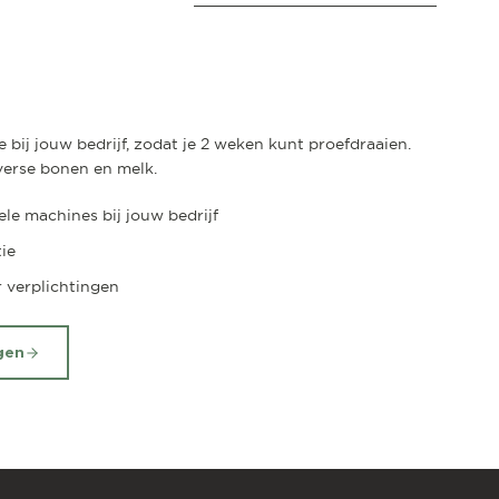
 bij jouw bedrijf, zodat je 2 weken kunt proefdraaien.
f verse bonen en melk.
le machines bij jouw bedrijf
tie
r verplichtingen
gen