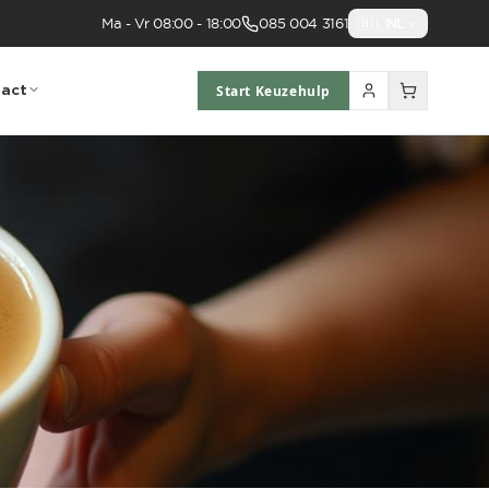
Ma - Vr 08:00 - 18:00
085 004 3161
🇳🇱
NL
act
Start Keuzehulp