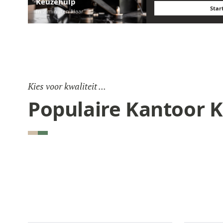
Keuzehulp
Star
In 2 minuten klaar
Kies voor kwaliteit ...
Populaire Kantoor 