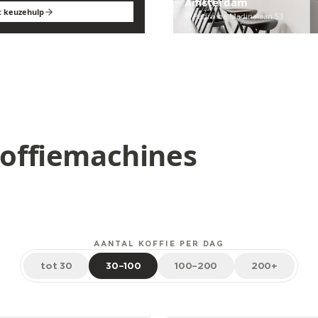
Amsterdam
t keuzehulp
Pedro de Medinalaan 53
Koffiemachines
AANTAL KOFFIE PER DAG
tot 30
30–100
100–200
200+