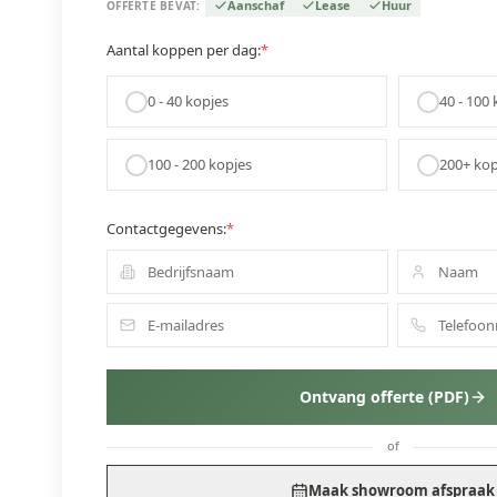
Aanschaf
Lease
Huur
OFFERTE BEVAT:
Aantal koppen per dag:
*
0 - 40
kopjes
40 - 100
k
100 - 200
kopjes
200+
kop
Contactgegevens:
*
Ontvang offerte (PDF)
of
Maak showroom afspraak