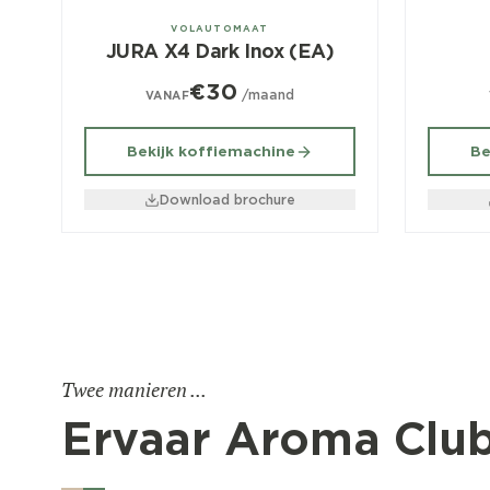
± 100/dag
± 70/d
VOLAUTOMAAT
JURA X4 Dark Inox (EA)
€30
/maand
VANAF
Bekijk koffiemachine
Be
Download brochure
Twee manieren ...
Ervaar Aroma Clu