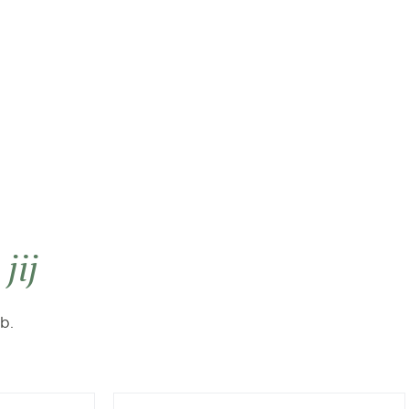
n
jij
b.