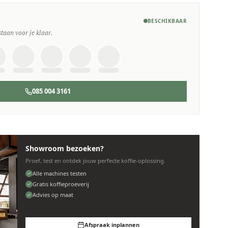
BESCHIKBAAR
staan voor je klaar.
085 004 3161
Showroom bezoeken?
Proef, test en ontdek jouw perfecte koffie-oplossing.
Alle machines testen
Gratis koffieproeverij
Advies op maat
Afspraak inplannen