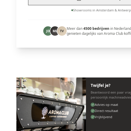
Showrooms in Amsterdam & Antwerp
Meer dan
4500 bedrijven
in Nederland
JD
ML
TV
genieten dagelijks van Aroma Club koffi
Twijfel je?
Beantwoord een paar vrag
persoonlijk machineadvies
Advies op maat
Direct resultaat
Vrijblijvend