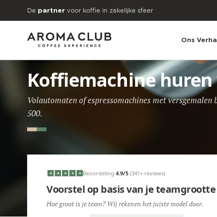
Skip to main content
De
voor koffie in zakelijke sfeer
partner
Ons Verha
Koffiemachine huren
Volautomaten of espressomachines met versgemalen bo
500.
Beoordeling
4.9
/5
(341+ reviews)
★
★
★
★
★
Voorstel op basis van je teamgrootte
Hoe groot is je team? Wij rekenen het juiste model door.