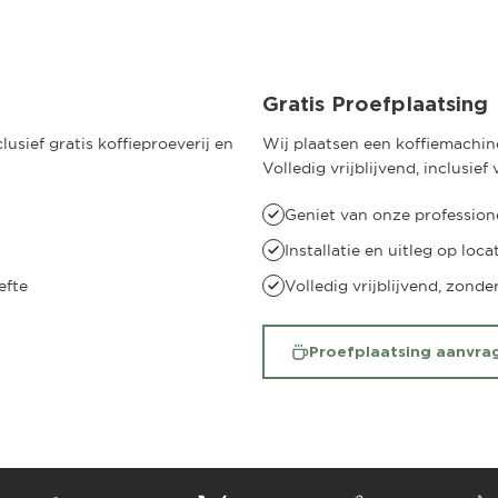
Gratis Proefplaatsing
usief gratis koffieproeverij en
Wij plaatsen een koffiemachine
Volledig vrijblijvend, inclusie
Geniet van onze professione
Installatie en uitleg op loca
efte
Volledig vrijblijvend, zonde
Proefplaatsing aanvra