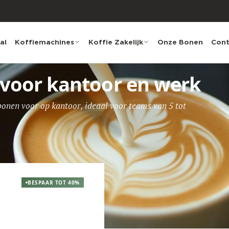
al
Koffiemachines
Koffie Zakelijk
Onze Bonen
Cont
 voor kantoor en werk
nen voor op kantoor, ideaal voor teams van 5 tot
BESPAAR TOT 40%