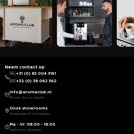
Neem contact op
🇳🇱
+31 (0) 85 004 3161
🇧🇪
+32 (0) 38 082 562
info@aromaclub.nl
Binnen 24 uur reactie
Onze showrooms
Amsterdam & Antwerpen
Ma - Vr: 08:00 - 18:00
Weekend: Gesloten