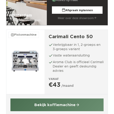
Afspraak inplannen
Amsterdam
Meer over deze showroom
Pedro de Medinalaan 53
Pistonmachine
Carimali Cento 50
Verkrijgbaar in 1, 2-groeps en
3-groeps variant
Vaste wateraansluiting
Aroma Club is officieel Carimali
Dealer en geeft deskundig
advies
VANAF
€43
/maand
Bekijk koffiemachine