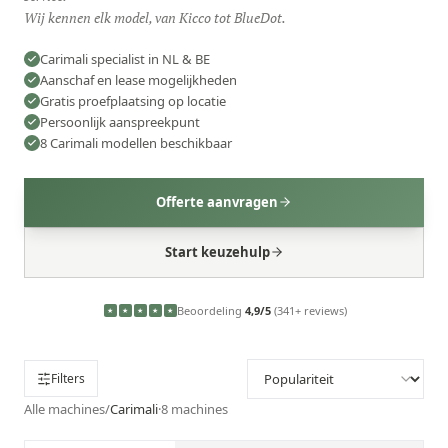
Wij kennen elk model, van Kicco tot BlueDot.
Carimali specialist in NL & BE
Aanschaf en lease mogelijkheden
Gratis proefplaatsing op locatie
Persoonlijk aanspreekpunt
8 Carimali modellen beschikbaar
Offerte aanvragen
Start keuzehulp
Beoordeling
4,9/5
(341+ reviews)
★
★
★
★
★
Filters
Alle machines
/
Carimali
·
8
machines