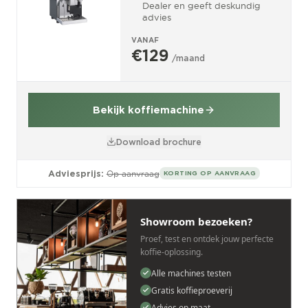
Dealer en geeft deskundig
advies
VANAF
€129
/maand
Bekijk koffiemachine
Download brochure
Adviesprijs:
Op aanvraag
KORTING OP AANVRAAG
Showroom bezoeken?
Proef, test en ontdek jouw perfecte
koffie-oplossing.
Alle machines testen
Gratis koffieproeverij
Advies op maat