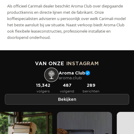
Als officieel Carimali dealer beschikt Aroma Club over diepgaande
productkennis en directe lijnen met de fabrikant. Onze
koffiespecialisten adviseren u persoonlijk over welk Carimali model
het beste aansluit bij uw situatie. Naast verkoop biedt Aroma Club
ook flexibele leaseconstructies, professionele installatie en
doorlopend onderhoud.
VAN ONZE
INSTAGRAM
Aroma Club
aroma.club
15,342
487
289
volgers
volgend
berichten
Bekijken