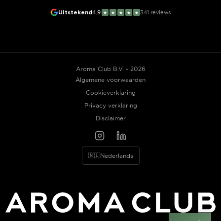
Uitstekend
4.9
341
reviews
★
★
★
★
★
Aroma Club B.V. - 2026
Algemene voorwaarden
Cookieverklaring
Privacy verklaring
Disclaimer
🇳🇱
Nederlands