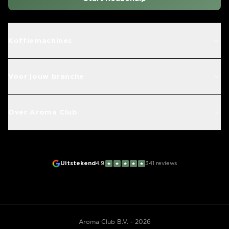
Koffiemachines
Voor jouw branche
Over Aroma Club
Uitstekend
4.9
341
reviews
★
★
★
★
★
Aroma Club B.V. - 2026