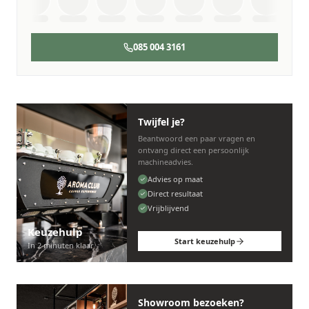
085 004 3161
Twijfel je?
Beantwoord een paar vragen en
ontvang direct een persoonlijk
machineadvies.
Advies op maat
Direct resultaat
Vrijblijvend
Keuzehulp
Start keuzehulp
In 2 minuten klaar
Showroom bezoeken?