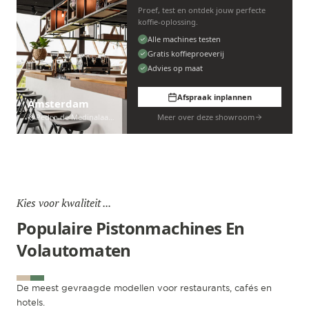
Proef, test en ontdek jouw perfecte
koffie-oplossing.
Alle machines testen
Gratis koffieproeverij
Advies op maat
Afspraak inplannen
Amsterdam
Pedro de Medinalaan 53
Meer over deze showroom
Kies voor kwaliteit ...
Populaire Pistonmachines En
Volautomaten
De meest gevraagde modellen voor restaurants, cafés en
hotels.