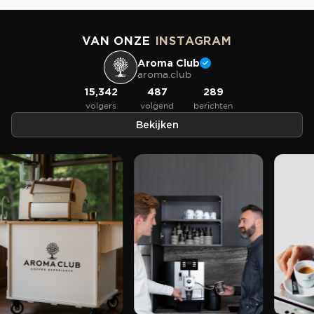
VAN ONZE
INSTAGRAM
Aroma Club
aroma.club
15,342
487
289
volgers
volgend
berichten
Bekijken