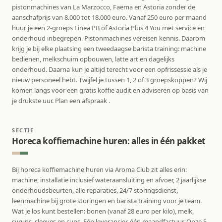
pistonmachines van La Marzocco, Faema en Astoria zonder de
aanschafprijs van 8.000 tot 18.000 euro. Vanaf 250 euro per maand
huur je een 2-groeps Linea PB of Astoria Plus 4 You met service en
onderhoud inbegrepen. Pistonmachines vereisen kennis. Daarom
krijg je bij elke plaatsing een tweedaagse barista training: machine
bedienen, melkschuim opbouwen, latte art en dagelijks
onderhoud. Daarna kun je altijd terecht voor een opfrissessie als je
nieuw personeel hebt. Twijfel je tussen 1, 2 of 3 groepskoppen? Wij
komen langs voor een gratis koffie audit en adviseren op basis van
je drukste uur. Plan een afspraak .
SECTIE
Horeca koffiemachine huren: alles in één pakket
Bij horeca koffiemachine huren via Aroma Club zit alles erin:
machine, installatie inclusief wateraansluiting en afvoer, 2 jaarlijkse
onderhoudsbeurten, alle reparaties, 24/7 storingsdienst,
leenmachine bij grote storingen en barista training voor je team.
Wat je los kunt bestellen: bonen (vanaf 28 euro per kilo), melk,
syrups, sleeves en cups. Eén leverancier, één maandfactuur. Onze 5