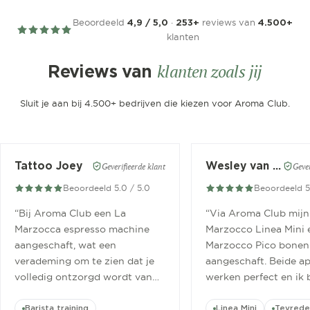
Beoordeeld
·
reviews van
4,9 / 5,0
253+
4.500+
klanten
klanten zoals jij
Reviews van
Sluit je aan bij 4.500+ bedrijven die kiezen voor Aroma Club.
Tattoo Joey
Wesley van der Meer
Geverifieerde klant
Gever
Beoordeeld 5.0 / 5.0
Beoordeeld 5
“
Bij Aroma Club een La
“
Via Aroma Club mijn
Marzocca espresso machine
Marzocco Linea Mini 
aangeschaft, wat een
Marzocco Pico bonen
verademing om te zien dat je
aangeschaft. Beide a
volledig ontzorgd wordt van
werken perfect en ik 
aanschaf tot aan barista
ontzettend blij mee.
”
cursus.
”
Barista training
Linea Mini
Tevrede