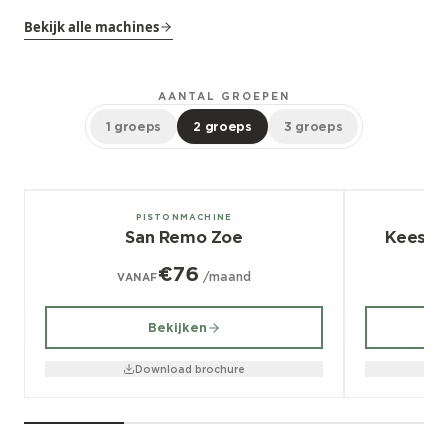
Bekijk alle machines
AANTAL GROEPEN
1 groeps
2 groeps
3 groeps
1, 2, 3 groeps
2, 3 groeps
PISTONMACHINE
San Remo Zoe
Kees v
€76
/maand
VANAF
V
Bekijken
Download brochure