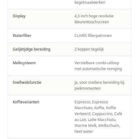
kegelmaalwerken
Display
4,3 inch hoge resolutie
kleurentouchscreen
Waterfilter
CLARIS filterpatronen
Gelijktijdige bereiding
2 koppen tegelijk
Melksysteem
Verstelbare combi-uitloop
met automatische reiniging
Snelheidsfunctie
Ja, voor snellere bereiding bij
piekmomenten
Koffievarianten
Espresso, Espresso
Macchiato, Koffie, Koffie
Verkeerd, Cappuccino, Café
au Lait, Latte Macchiato,
Warme Melk, Melkschuim,
heet water