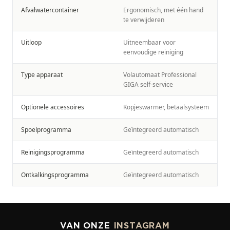
Afvalwatercontainer
Ergonomisch, met één hand
te verwijderen
Uitloop
Uitneembaar voor
eenvoudige reiniging
Type apparaat
Volautomaat Professional
GIGA self-service
Optionele accessoires
Kopjeswarmer, betaalsysteem
Spoelprogramma
Geïntegreerd automatisch
Reinigingsprogramma
Geïntegreerd automatisch
Ontkalkingsprogramma
Geïntegreerd automatisch
VAN ONZE
INSTAGRAM