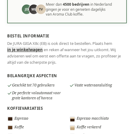
Meer dan
4500 bedrijven
in Nederland
JD
ML
TV
gingen je voor en genieten dagelijks
van Aroma Club koffie.
BESTEL INFORMATIE
De JURA GIGA X8c (EB) is ook direct te bestellen. Plaats hem
in je winkelwagen
en reken af wanneer het jou uitkomt. Wij
adviseren wel om eerst een offerte aan te vragen, zo profiteer je
altijd van de scherpste prijs.
BELANGRIJKE ASPECTEN
Geschikt tot 70 gebruikers
Vaste wateraansluiting
De perfecte volautomaat voor
grote kantoren of horeca
KOFFIEVARIATIES
Espresso
Espresso macchiato
Koffie
Koffie verkeerd