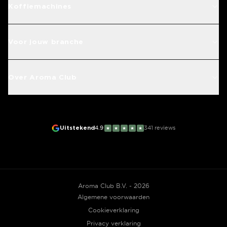
Koffiemachines
Voor jouw branche
Over Aroma Club
Uitstekend
4.9
341
reviews
★
★
★
★
★
Aroma Club B.V. - 2026
Algemene voorwaarden
Cookieverklaring
Privacy verklaring