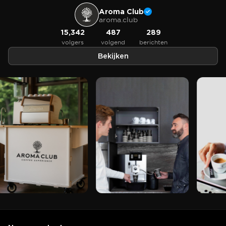
Aroma Club
aroma.club
15,342
487
289
volgers
volgend
berichten
Bekijken