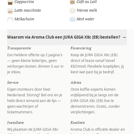
Cappuccino
Café au Lait
Latte macchiato
Warme melk
Melkschuim
Heet water
Waarom via Aroma Club een JURA GIGA X8c (EB) bestellen?
Transparantie
Financiering
Een heldere offerte op 2 pagina's
Koop de JURA GIGA X8c (EB)
— geen kleine lettertjes, geen
direct of lease vanaf Vanaf
verborgen kosten. Binnen 3 uur in
€82/mnd. Flexibele looptijden, jij
je inbox.
kiest wat past bij je bedrijf.
Service
Advies
Eigen monteurs door heel
Onze koffie-experts komen
Nederland. Storing? Bel ons en je
vrijblijvend bij je langs om de
hebt direct iemand aan de lijn —
JURA GIGA X8c (EB) live te
geen wachtrijen of
demonstreren. Gratis, zonder
ticketnummers.
verplichtingen.
Installatie
Kwaliteit
Wij plaatsen de JURA GIGA X8c
Aroma Club is officiële dealer en