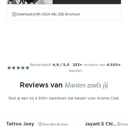
Download JURA GIGA X8c (EB) Brochure
Beoordeeld
·
reviews van
4,9 / 5,0
253+
4.500+
klanten
klanten zoals jij
Reviews van
Sluit je aan bij 4.500+ bedrijven die kiezen voor Aroma Club.
Tattoo Joey
Jayant.S Chitaroe
Geverifieerde klant
Gever