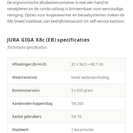
De ergonomische afvalwatercontainer is met één hand te
verwijderen en de combi-uitloop is losneembaar voor eenvoudige
reiniging. Opties voor kopjeswarmer en betaalsystemen maken de
X8c breed inzetbaar, van bedrijfsrestaurant tot self-service kantoor.
JURA GIGA X8c (EB) specificaties
Technische specificaties.
Afmetingen (B×H×D)
32 × 56,5 × 49,7 cm
Waterreservoir
Vaste wateraansluiting
Bonenreservoirs
2 x 650 gram
Aanbevolen koppen/dag
Tot 200
Aantal gebruikers
Tot 70
Maalwerk
2 keramische