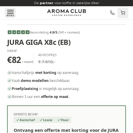
Skip to main content
De
partner
voor koffie in zakelijke sfeer
MENU
VANAF
Beoordeling
4.9
/5
(
341
+ reviews
)
★
★
★
★
★
€82
/maand
JURA GIGA X8c (EB)
VANAF
ADVIESPRIJS
€82
€ 7.610,-
/ maand
Aanschafprijs
met korting
op aanvraag.
Vaak
demo modellen
beschikbaar.
Proefplaatsing
is mogelijk op aanvraag.
Binnen 3 uur een
offerte op maat
.
OFFERTE BEVAT:
Aanschaf
Lease
Huur
Ontvang een offerte met korting voor de JURA