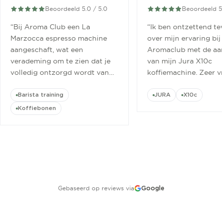
Beoordeeld 5.0 / 5.0
Beoordeeld 5
“
Bij Aroma Club een La
“
Ik ben ontzettend t
Marzocca espresso machine
over mijn ervaring bij
aangeschaft, wat een
Aromaclub met de aa
verademing om te zien dat je
van mijn Jura X10c
volledig ontzorgd wordt van
koffiemachine. Zeer v
aanschaf tot aan barista
ontvangen.
”
cursus.
”
Barista training
JURA
X10c
Koffiebonen
Gebaseerd op reviews via
Google