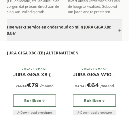
(EB) op locatie, stellen alles in en
levert alleen koffiemachines van
zorgen dat je team direct aan de
de hoogste kwaliteit. Gebouwd
slag kan. Volledig gratis.
om jarenlang te presteren.
Hoe werkt service en onderhoud op mijn JURA GIGA X8c
(EB)?
JURA GIGA X8C (EB) ALTERNATIEVEN
± 220/dag
± 180/dag
VOLAUTOMAAT
VOLAUTOMAAT
JURA GIGA X8 (EB)
JURA GIGA W10 (EA)
€79
€64
/maand
/maand
VANAF
VANAF
Bekijken
Bekijken
Download brochure
Download brochure