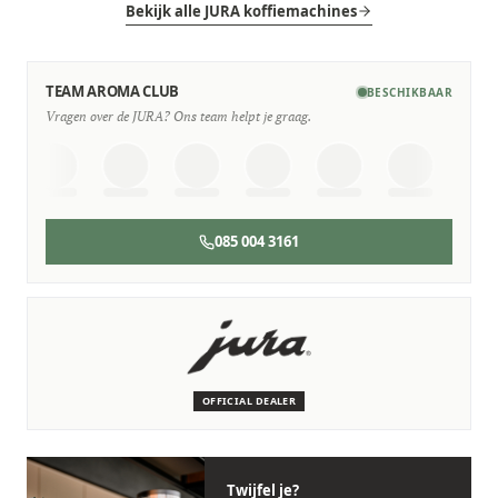
Bekijk alle JURA koffiemachines
TEAM AROMA CLUB
BESCHIKBAAR
Vragen over de JURA? Ons team helpt je graag.
085 004 3161
SERVICE & ONDERHOUD
Wij staan voor je klaar
Deskundige monteurs die verstand hebben van JURA
machines.
OFFICIAL DEALER
Persoonlijk, snel en zonder gedoe.
Twijfel je?