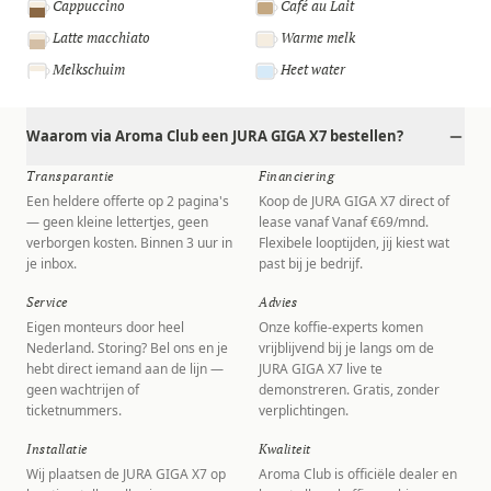
Cappuccino
Café au Lait
Latte macchiato
Warme melk
Melkschuim
Heet water
Waarom via Aroma Club een JURA GIGA X7 bestellen?
Transparantie
Financiering
Een heldere offerte op 2 pagina's
Koop de JURA GIGA X7 direct of
— geen kleine lettertjes, geen
lease vanaf Vanaf €69/mnd.
verborgen kosten. Binnen 3 uur in
Flexibele looptijden, jij kiest wat
je inbox.
past bij je bedrijf.
Service
Advies
Eigen monteurs door heel
Onze koffie-experts komen
Nederland. Storing? Bel ons en je
vrijblijvend bij je langs om de
hebt direct iemand aan de lijn —
JURA GIGA X7 live te
geen wachtrijen of
demonstreren. Gratis, zonder
ticketnummers.
verplichtingen.
Installatie
Kwaliteit
Wij plaatsen de JURA GIGA X7 op
Aroma Club is officiële dealer en