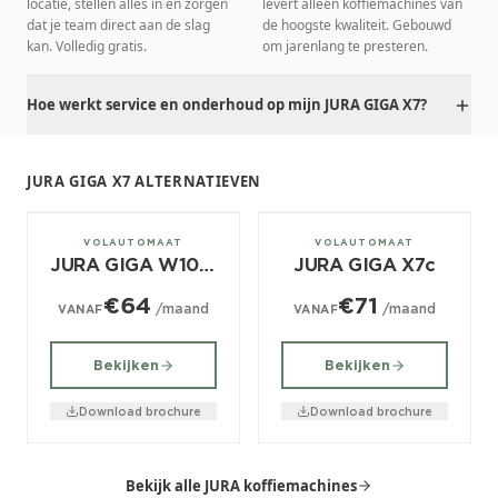
locatie, stellen alles in en zorgen
levert alleen koffiemachines van
dat je team direct aan de slag
de hoogste kwaliteit. Gebouwd
kan. Volledig gratis.
om jarenlang te presteren.
Hoe werkt service en onderhoud op mijn JURA GIGA X7?
JURA GIGA X7 ALTERNATIEVEN
± 180/dag
± 150/dag
VOLAUTOMAAT
VOLAUTOMAAT
JURA GIGA W10 (EA)
JURA GIGA X7c
€64
€71
/maand
/maand
VANAF
VANAF
Bekijken
Bekijken
Download brochure
Download brochure
Bekijk alle JURA koffiemachines