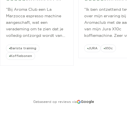
“
Bij Aroma Club een La
“
Ik ben ontzettend t
Marzocca espresso machine
over mijn ervaring bij
aangeschaft, wat een
Aromaclub met de aa
verademing om te zien dat je
van mijn Jura X10c
volledig ontzorgd wordt van
koffiemachine. Zeer v
aanschaf tot aan barista
ontvangen.
”
cursus.
”
Barista training
JURA
X10c
Koffiebonen
Gebaseerd op reviews via
Google