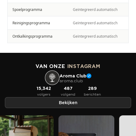
Spoelprogramma
Geïntegreerd automatisch
Reinigingsprogramma
Geïntegreerd automatisch
Ontkalkingsprogramma
Geïntegreerd automatisch
VAN ONZE
INSTAGRAM
Aroma Club
aroma.club
15,342
487
289
volgers
volgend
berichten
Bekijken