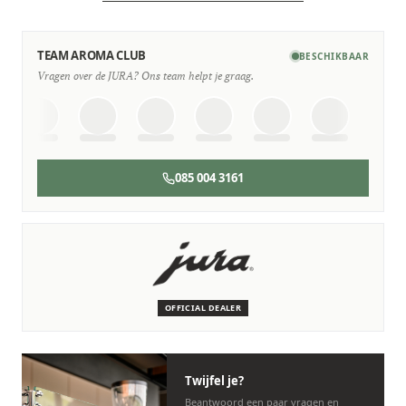
TEAM AROMA CLUB
BESCHIKBAAR
Vragen over de JURA? Ons team helpt je graag.
085 004 3161
SERVICE & ONDERHOUD
Wij staan voor je klaar
Deskundige monteurs die verstand hebben van JURA
machines.
OFFICIAL DEALER
Persoonlijk, snel en zonder gedoe.
Twijfel je?
Beantwoord een paar vragen en