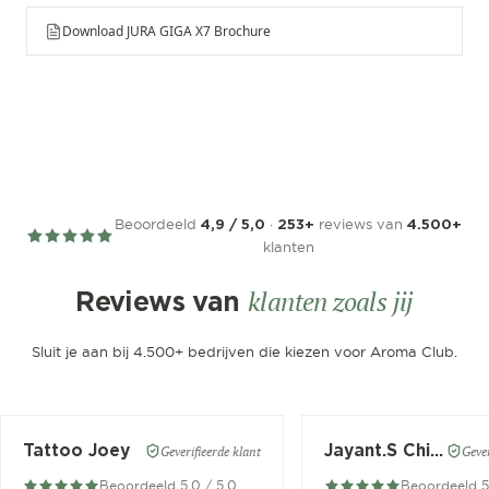
Download JURA GIGA X7 Brochure
Beoordeeld
·
reviews van
4,9 / 5,0
253+
4.500+
klanten
klanten zoals jij
Reviews van
Sluit je aan bij 4.500+ bedrijven die kiezen voor Aroma Club.
Tattoo Joey
Jayant.S Chitaroe
Geverifieerde klant
Gever
Beoordeeld 5.0 / 5.0
Beoordeeld 5