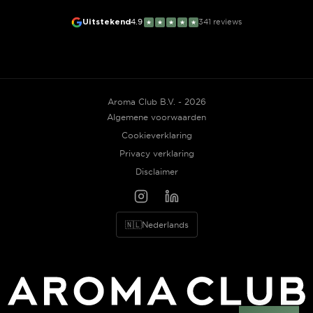
Uitstekend
4.9
341
reviews
★
★
★
★
★
Aroma Club B.V. - 2026
Algemene voorwaarden
Cookieverklaring
Privacy verklaring
Disclaimer
🇳🇱
Nederlands