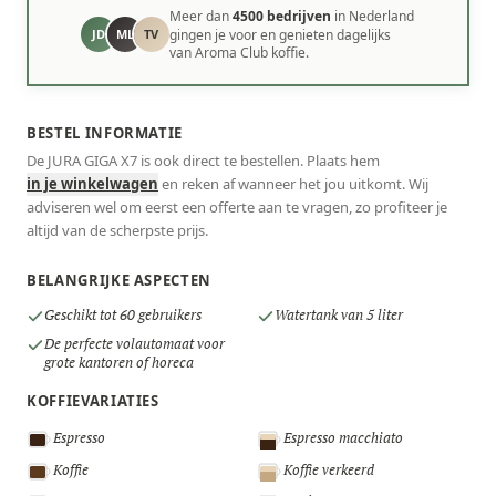
Meer dan
4500 bedrijven
in Nederland
JD
ML
TV
gingen je voor en genieten dagelijks
van Aroma Club koffie.
BESTEL INFORMATIE
De JURA GIGA X7 is ook direct te bestellen. Plaats hem
in je winkelwagen
en reken af wanneer het jou uitkomt. Wij
adviseren wel om eerst een offerte aan te vragen, zo profiteer je
altijd van de scherpste prijs.
BELANGRIJKE ASPECTEN
Geschikt tot 60 gebruikers
Watertank van 5 liter
De perfecte volautomaat voor
grote kantoren of horeca
KOFFIEVARIATIES
Espresso
Espresso macchiato
Koffie
Koffie verkeerd