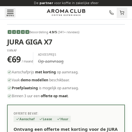
Skip to main content
De
partner
voor koffie in zakelijke sfeer
MENU
VANAF
Beoordeling
4.9
/5
(
341
+ reviews
)
★
★
★
★
★
€69
/maand
JURA GIGA X7
VANAF
ADVIESPRIJS
€69
Op aanvraag
/ maand
Aanschafprijs
met korting
op aanvraag.
Vaak
demo modellen
beschikbaar.
Proefplaatsing
is mogelijk op aanvraag.
Binnen 3 uur een
offerte op maat
.
OFFERTE BEVAT:
Aanschaf
Lease
Huur
Ontvang een offerte met korting voor de JURA