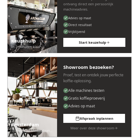
ontvang direct een persoonlijk
machineadvies.
Advies op maat
Direct resultaat
Vrijblijvend
Keuzehulp
Start keuzehulp
In 2 minuten klaar
Showroom bezoeken?
Proef, test en ontdek jouw perfecte
koffie-oplossing.
Alle machines testen
Gratis koffieproeverij
Advies op maat
Afspraak inplannen
Amsterdam
Meer over deze showroom
Pedro de Medinalaan 53