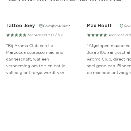
Tattoo Joey
Max Hooft
Geverifieerde klant
Gever
Beoordeeld 5.0 / 5.0
Beoordeeld 5
“
Bij Aroma Club een La
“
Afgelopen maand ee
Marzocca espresso machine
Jura x10c aangeschaft
aangeschaft, wat een
Aroma Club, direct g
verademing om te zien dat je
snel geholpen. Binne
volledig ontzorgd wordt van
de machine ontvange
aanschaf tot aan barista
geinstalleerd.
”
cursus.
”