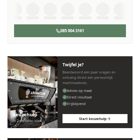
085 004 3161
Twijfel je?
Beantwoord een paar vragen en
ontvang direct een persoonlijk
machineadvies.
Advies op maat
Direct resultaat
Vrijblijvend
Keuzehulp
Start keuzehulp
In 2 minuten klaar