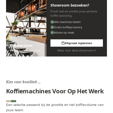
Showroom bezoeken?
Proef, test en ontdek jouw perfecte
koffie-oplossing.
Alle machines testen
Gratis koffieproeverij
Advies op maat
Afspraak inplannen
Amsterdam
Pedro de Medinalaan 53
Meer over deze showroom
Kies voor kwaliteit ...
Koffiemachines Voor Op Het Werk
Een selectie passend bij de grootte en het koffievolume van
jouw team.