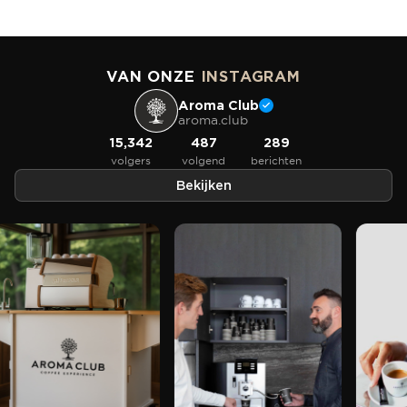
VAN ONZE
INSTAGRAM
Aroma Club
aroma.club
15,342
487
289
volgers
volgend
berichten
Bekijken