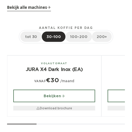
Bekijk alle machines
AANTAL KOFFIE PER DAG
tot 30
30–100
100–200
200+
± 100/dag
± 70/dag
VOLAUTOMAAT
JURA X4 Dark Inox (EA)
€30
/maand
VANAF
V
Bekijken
Download brochure