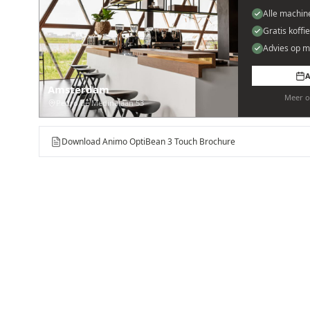
Alle machin
Gratis koffi
Advies op m
A
Amsterdam
Meer o
Pedro de Medinalaan 53
Download Animo OptiBean 3 Touch Brochure