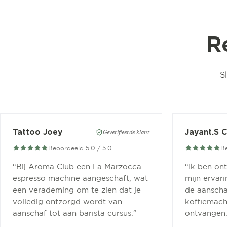
R
S
Tattoo Joey
Jayant.S 
Geverifieerde klant
Beoordeeld 5.0 / 5.0
Be
“
Bij Aroma Club een La Marzocca
“
Ik ben on
espresso machine aangeschaft, wat
mijn ervar
een verademing om te zien dat je
de aanscha
volledig ontzorgd wordt van
koffiemachi
aanschaf tot aan barista cursus.
”
ontvangen