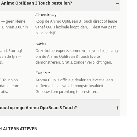
 Animo OptiBean 3 Touch bestellen?
Financiering
s — geen kleine
Koop de Animo OptiBean 3 Touch direct of lease
. Binnen 3 uur in
vanaf €60. Flexibele looptijden, jij kiest wat past
bij je bedrijf.
Advies
and. Storing?
Onze koffie-experts komen vrijblijvend bij je langs
aan de lijn —
om de Animo OptiBean 3 Touch live te
s.
demonstreren. Gratis, zonder verplichtingen.
Kwaliteit
3 Touch op
Aroma Club is officiële dealer en levert alleen
 dat je team
koffiemachines van de hoogste kwaliteit.
atis.
Gebouwd om jarenlang te presteren.
houd op mijn Animo OptiBean 3 Touch?
H ALTERNATIEVEN