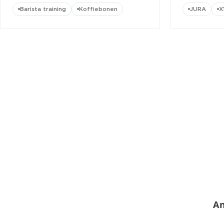
Barista training
Koffiebonen
JURA
X
An