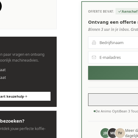
Aanschaf
OFFERTE BEVAT:
es.
Ontvang een offerte
Binnen 3 uur in je inbox. Grat
n paar vragen en ontvang
soonlijk machineadvies.
aat
taat
tart keuzehulp
De Animo OptiBean 3 Touc
bezoeken?
ontdek jouw perfecte koffie-
Meer 
JD
ML
TV
dagelij