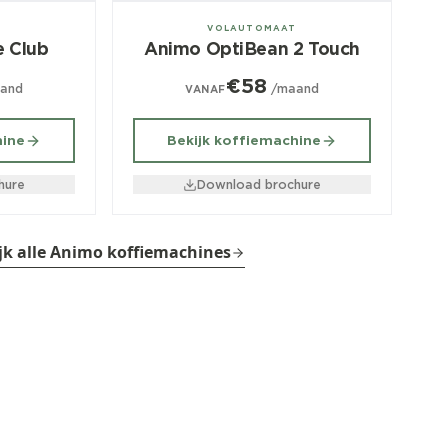
± 60/dag
T
VOLAUTOMAAT
e Club
Animo OptiBean 2 Touch
€58
and
/maand
VANAF
hine
Bekijk koffiemachine
hure
Download brochure
jk alle Animo koffiemachines