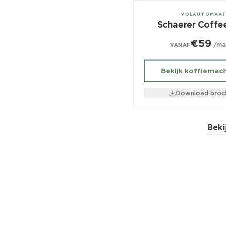
± 100/dag
VOLAUTOMAA
Schaerer Coffe
€59
/ma
VANAF
Bekijk koffiemac
Download broc
Beki