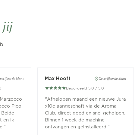
n
jij
b.
Max Hooft
verifieerde klant
Geverifieerde klant
0
Beoordeeld 5.0 / 5.0
 Marzocco
“
Afgelopen maand een nieuwe Jura
occo Pico
x10c aangeschaft via de Aroma
 Beide
Club, direct goed en snel geholpen.
 en ik
Binnen 1 week de machine
e.
”
ontvangen en geinstalleerd.
”