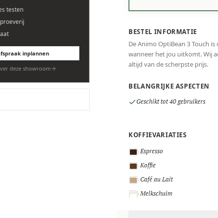
es testen
eproeverij
BESTEL INFORMATIE
aat
De Animo OptiBean 3 Touch is o
fspraak inplannen
wanneer het jou uitkomt. Wij ad
altijd van de scherpste prijs.
ver deze showroom
BELANGRIJKE ASPECTEN
Geschikt tot 40 gebruikers
KOFFIEVARIATIES
Espresso
Koffie
Café au Lait
Melkschuim