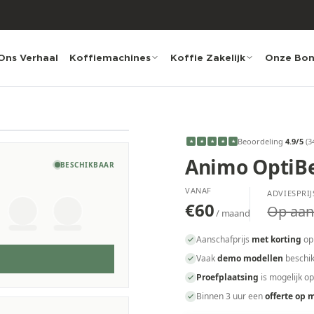
Ons Verhaal
Koffiemachines
Koffie Zakelijk
Onze Bo
Beoordeling
4.9
/5
(
3
★
★
★
★
★
Animo OptiBe
BESCHIKBAAR
VANAF
ADVIESPRIJ
€60
Op aan
/ maand
Aanschafprijs
met korting
op
Vaak
demo modellen
beschik
Proefplaatsing
is mogelijk o
Binnen 3 uur een
offerte op 