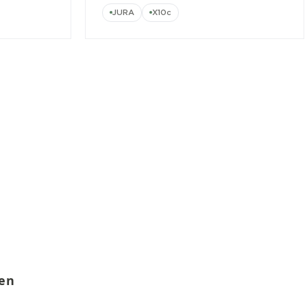
JURA
X10c
ten