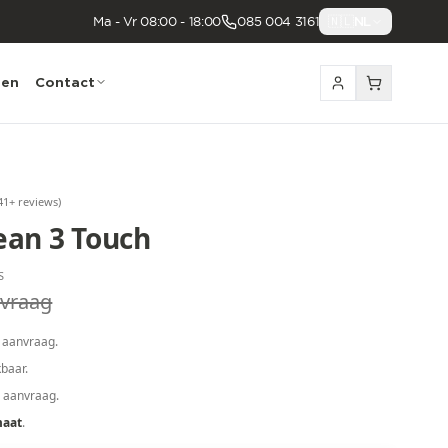
Ma - Vr 08:00 - 18:00
085 004 3161
🇳🇱
NL
nen
Contact
41
+ reviews
)
an 3 Touch
S
vraag
 aanvraag.
baar.
p aanvraag.
maat
.