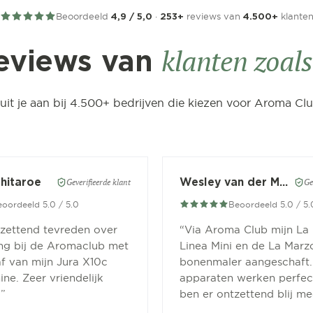
Beoordeeld
·
reviews van
klante
4,9 / 5,0
253+
4.500+
klanten zoals 
eviews van
luit je aan bij 4.500+ bedrijven die kiezen voor Aroma Clu
Chitaroe
Wesley van der Meer
Geverifieerde klant
Ge
oordeeld 5.0 / 5.0
Beoordeeld 5.0 / 5.
tzettend tevreden over
“
Via Aroma Club mijn La
ing bij de Aromaclub met
Linea Mini en de La Marz
f van mijn Jura X10c
bonenmaler aangeschaft.
ne. Zeer vriendelijk
apparaten werken perfect
.
”
ben er ontzettend blij me