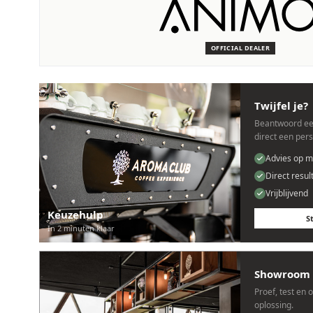
SERVICE & ONDERHOUD
Wij staan voor je klaar
Deskundige monteurs die verstand hebben van Animo machin
OFFICIAL DEALER
Persoonlijk, snel en zonder gedoe.
Twijfel je?
Beantwoord ee
direct een per
Advies op m
Direct resul
Vrijblijvend
Keuzehulp
S
In 2 minuten klaar
Showroom 
Proef, test en 
oplossing.