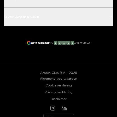
Over Aroma Club
Uitstekend
4.9
341
reviews
★
★
★
★
★
Aroma Club B.V. - 2026
Algemene voorwaarden
Cookieverklaring
Privacy verklaring
Disclaimer