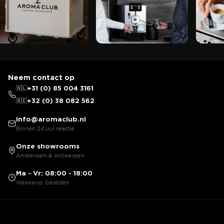
Neem contact op
🇳🇱
+31 (0) 85 004 3161
🇧🇪
+32 (0) 38 082 562
info@aromaclub.nl
Binnen 24 uur reactie
Onze showrooms
Amsterdam & Antwerpen
Ma - Vr: 08:00 - 18:00
Weekend: Gesloten