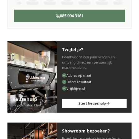
085 004 3161
Twijfel je?
Beantwoord een paar vragen en
ontvang direct een persoonlijk
machineadvies.
Advies op maat
Direct resultaat
Vrijblijvend
Keuzehulp
Start keuzehulp
In 2 minuten klaar
Showroom bezoeken?
Proef, test en ontdek jouw perfecte