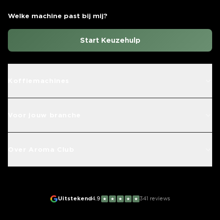
Welke machine past bij mij?
Start Keuzehulp
Koffiemachines
Voor jouw branche
Over Aroma Club
Uitstekend
4.9
341
reviews
★
★
★
★
★