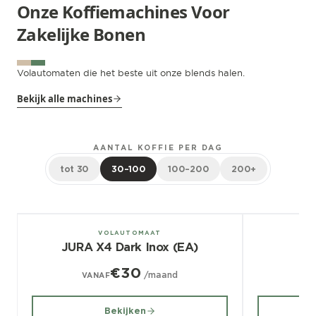
Onze Koffiemachines Voor
Zakelijke Bonen
Volautomaten die het beste uit onze blends halen.
Bekijk alle machines
AANTAL KOFFIE PER DAG
tot 30
30–100
100–200
200+
± 100/dag
± 70/dag
VOLAUTOMAAT
JURA X4 Dark Inox (EA)
€30
/maand
VANAF
V
Bekijken