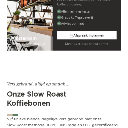
koffie-oplossing.
Alle machines testen
Gratis koffieproeverij
Advies op maat
Afspraak inplannen
Amsterdam
Pedro de Medinalaan 53
Meer over deze showroom
Vers gebrand, altijd op smaak ...
Onze Slow Roast
Koffiebonen
Vijf unieke blends, dagelijks vers gebrand met onze
Slow Roast methode. 100% Fair Trade en UTZ gecertificeerd.