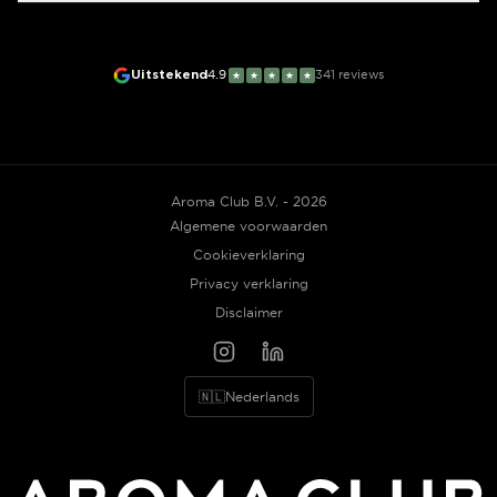
Uitstekend
4.9
341
reviews
★
★
★
★
★
Aroma Club B.V. - 2026
Algemene voorwaarden
Cookieverklaring
Privacy verklaring
Disclaimer
🇳🇱
Nederlands