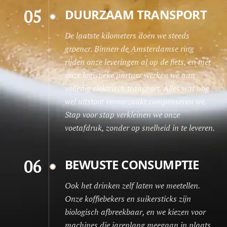
05
DUURZAAM TRANSPORT
De laatste kilometers doen we steeds
groener. Binnen de Amsterdamse ring
rijden onze leveringen al op de fiets, en met
onze logistieke partner werken we aan
volledig elektrisch transport. Alles wat nog
wel uitstoot veroorzaakt compenseren we.
Stap voor stap verkleinen we onze
voetafdruk, zonder op snelheid in te leveren.
06
BEWUSTE CONSUMPTIE
Ook het drinken zelf laten we meetellen.
Onze koffiebekers en suikersticks zijn
biologisch afbreekbaar, en we kiezen voor
machines die jarenlang meegaan in plaats