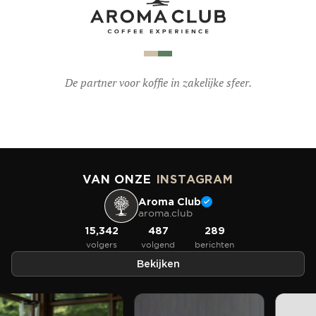
De partner voor koffie in zakelijke sfeer.
VAN ONZE
INSTAGRAM
Aroma Club
aroma.club
15,342
487
289
volgers
volgend
berichten
Bekijken