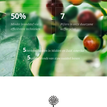
50%
7
Minder brandstof via
Pijlers in onze duurzame
efficiëntere technieken
koffiecyclus
5
herkomstlanden in Midden en Zuid Amerika
5
unieke blends van slow roasted bonen