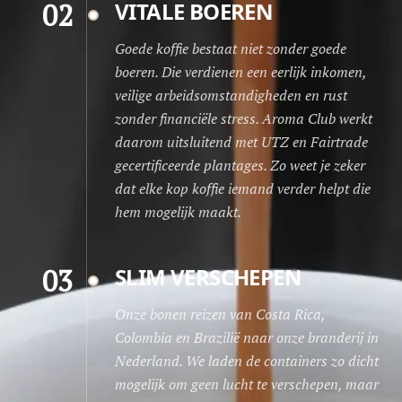
02
VITALE BOEREN
Goede koffie bestaat niet zonder goede
boeren. Die verdienen een eerlijk inkomen,
veilige arbeidsomstandigheden en rust
zonder financiële stress. Aroma Club werkt
daarom uitsluitend met UTZ en Fairtrade
gecertificeerde plantages. Zo weet je zeker
dat elke kop koffie iemand verder helpt die
hem mogelijk maakt.
03
SLIM VERSCHEPEN
Onze bonen reizen van Costa Rica,
Colombia en Brazilië naar onze branderij in
Nederland. We laden de containers zo dicht
mogelijk om geen lucht te verschepen, maar