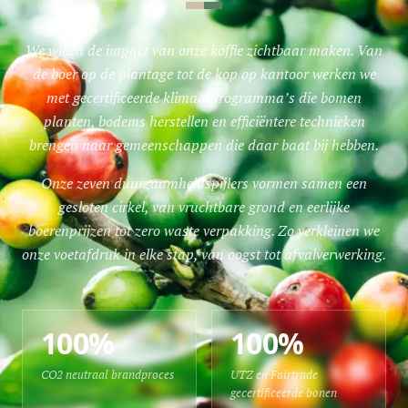
We willen de impact van onze koffie zichtbaar maken. Van
de boer op de plantage tot de kop op kantoor werken we
met gecertificeerde klimaatprogramma’s die bomen
planten, bodems herstellen en efficiëntere technieken
brengen naar gemeenschappen die daar baat bij hebben.
Onze zeven duurzaamheidspijlers vormen samen een
gesloten cirkel, van vruchtbare grond en eerlijke
boerenprijzen tot zero waste verpakking. Zo verkleinen we
onze voetafdruk in elke stap, van oogst tot afvalverwerking.
100%
100%
CO2 neutraal brandproces
UTZ en Fairtrade
gecertificeerde bonen