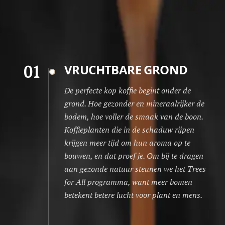
01
VRUCHTBARE GROND
De perfecte kop koffie begint onder de
grond. Hoe gezonder en mineraalrijker de
bodem, hoe voller de smaak van de boon.
Koffieplanten die in de schaduw rijpen
krijgen meer tijd om hun aroma op te
bouwen, en dat proef je. Om bij te dragen
aan gezonde natuur steunen we het Trees
for All programma, want meer bomen
betekent betere lucht voor plant en mens.