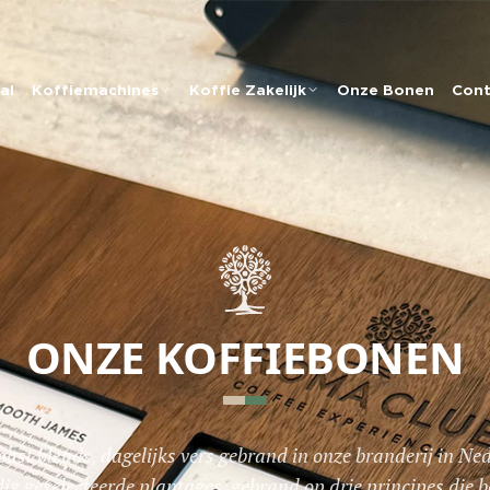
al
Koffiemachines
Koffie Zakelijk
Onze Bonen
Cont
ONZE KOFFIEBONEN
roast blends, dagelijks vers gebrand in onze branderij in Ne
ig geselecteerde plantages, gebrand op drie principes die be