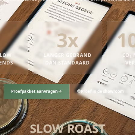
kop zit:
3x
1
SLOW
LANGER GEBRAND
CO₂
LENDS
DAN STANDAARD
VE
Proefpakket aanvragen
Proef in de showroom
SLOW ROAST