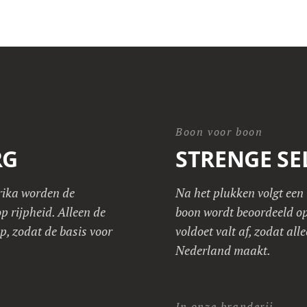
Boon voor boon
RG
STRENGE SE
rika worden de
Na het plukken volgt een 
p rijpheid. Alleen de
boon wordt beoordeeld op 
p, zodat de basis voor
voldoet valt af, zodat all
Nederland maakt.
In onze branderij