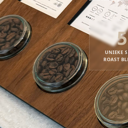
5
UNIEKE 
ROAST B