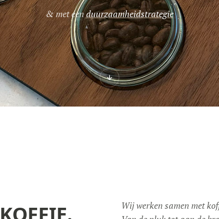
& met een
duurzaamheidstrategie
Wij werken samen met koffi
KOFFIE.
Van de pluk tot aan de bra