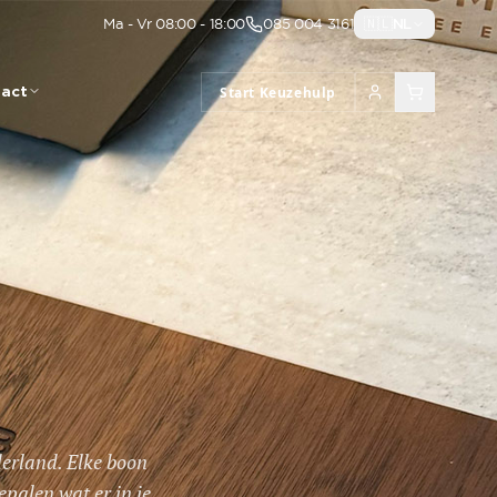
Ma - Vr 08:00 - 18:00
085 004 3161
🇳🇱
NL
act
Start Keuzehulp
derland. Elke boon
palen wat er in je