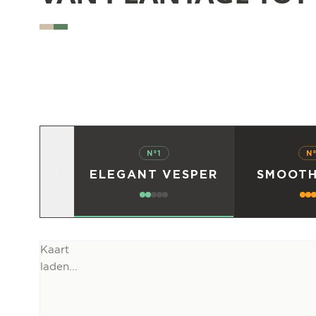
N°1
N
ELEGANT VESPER
SMOOTH
Kaart
laden...