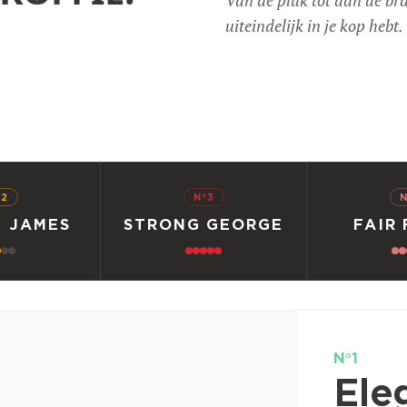
uiteindelijk in je kop hebt.
°2
N°3
N
 JAMES
STRONG GEORGE
FAIR
N°1
Ele