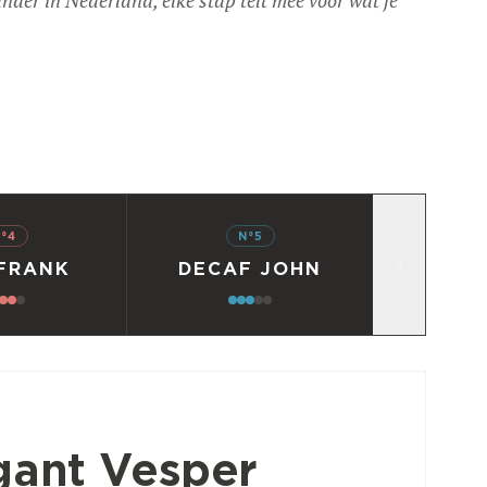
°4
N°5
 FRANK
DECAF JOHN
gant Vesper