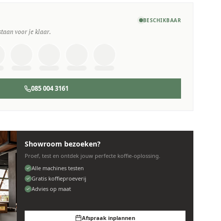
BESCHIKBAAR
staan voor je klaar.
085 004 3161
Showroom bezoeken?
Proef, test en ontdek jouw perfecte koffie-oplossing.
Alle machines testen
Gratis koffieproeverij
Advies op maat
Afspraak inplannen