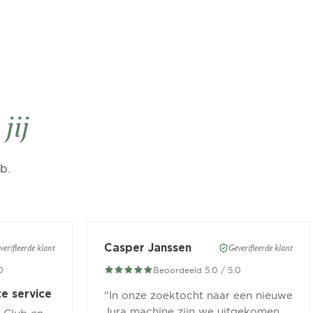
n
jij
b.
Casper Janssen
verifieerde klant
Geverifieerde klant
0
Beoordeeld 5.0 / 5.0
te service
“
In onze zoektocht naar een nieuwe
Jura machine zijn we uitgekomen