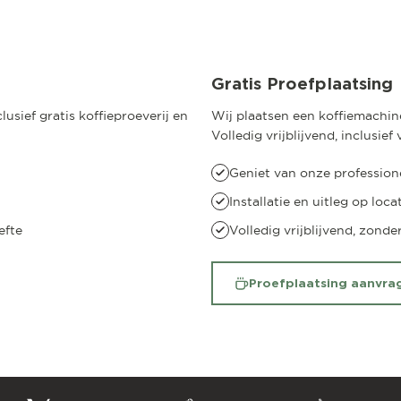
Gratis Proefplaatsing
usief gratis koffieproeverij en
Wij plaatsen een koffiemachine
Volledig vrijblijvend, inclusie
Geniet van onze professione
Installatie en uitleg op loca
efte
Volledig vrijblijvend, zonde
Proefplaatsing aanvra