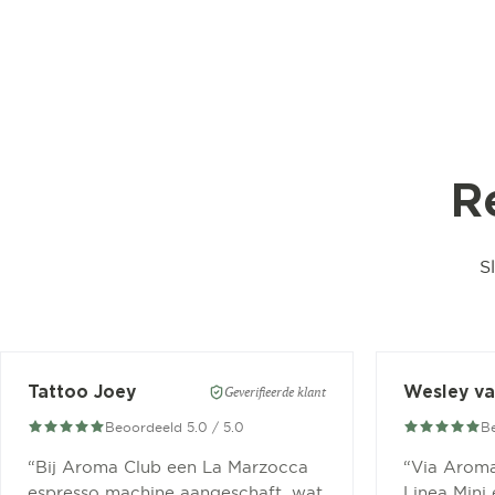
R
S
Tattoo Joey
Geverifieerde klant
Beoordeeld 5.0 / 5.0
Be
“
Bij Aroma Club een La Marzocca
“
Via Aroma
espresso machine aangeschaft, wat
Linea Mini