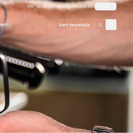
Ma - Vr 08:00 - 18:00
085 004 3161
🇳🇱
NL
act
Start Keuzehulp