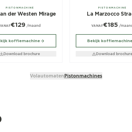
roeps
1, 2, 3 groeps
PISTONMACHINE
PISTONMACHINE
van der Westen Mirage
La Marzocco Str
€129
€185
/maand
/maan
VANAF
VANAF
kijk koffiemachine
Bekijk koffiemachin
Download brochure
Download brochur
Volautomaten
Pistonmachines
b