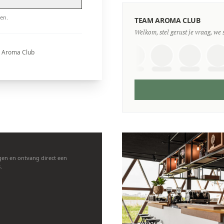
en.
TEAM AROMA CLUB
Welkom, stel gerust je vraag, we 
r Aroma Club
en en ontvang direct een
.