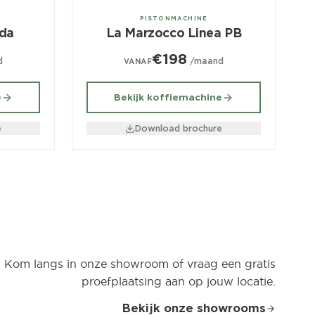
2, 3, 4 groeps
PISTONMACHINE
ada
La Marzocco Linea PB
€198
d
/maand
VANAF
e
Bekijk koffiemachine
e
Download brochure
Kom langs in onze showroom of vraag een gratis
proefplaatsing aan op jouw locatie.
Bekijk onze showrooms