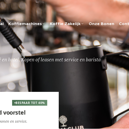
al
Koffiemachines
Koffie Zakelijk
Onze Bonen
Cont
en hotel. Kopen of leasen met service en barista
BESPAAR TOT 40%
d voorstel
onen en service.