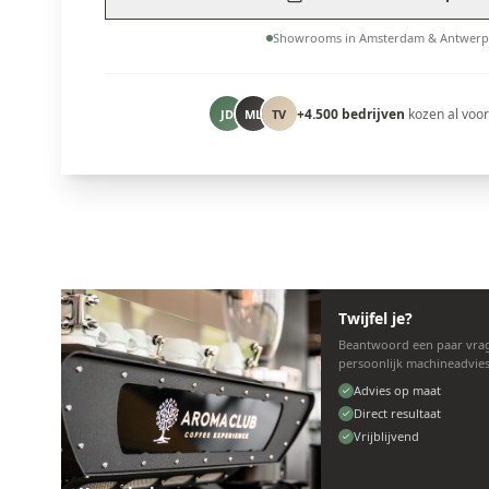
Showrooms in Amsterdam & Antwerp
+4.500 bedrijven
kozen al voo
JD
ML
TV
Twijfel je?
Beantwoord een paar vrag
persoonlijk machineadvies
Advies op maat
Direct resultaat
Vrijblijvend