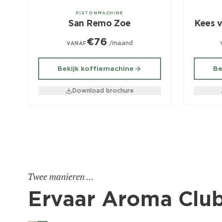
1, 2, 3 groeps
2, 3 g
PISTONMACHINE
San Remo Zoe
Kees 
€76
/maand
VANAF
Bekijk koffiemachine
Be
Download brochure
Twee manieren ...
Ervaar Aroma Clu