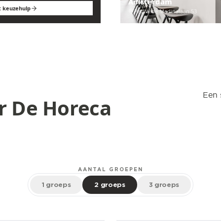
Amsterdam
t keuzehulp
Pedro de Medinalaan 53
Een 
r De Horeca
AANTAL GROEPEN
1 groeps
2 groeps
3 groeps