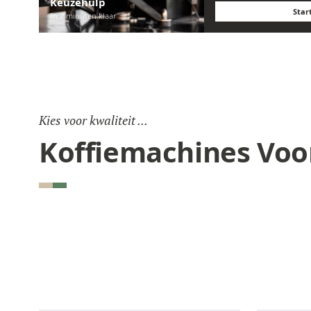
Keuzehulp
Star
In 2 minuten klaar
Kies voor kwaliteit ...
Koffiemachines Voo