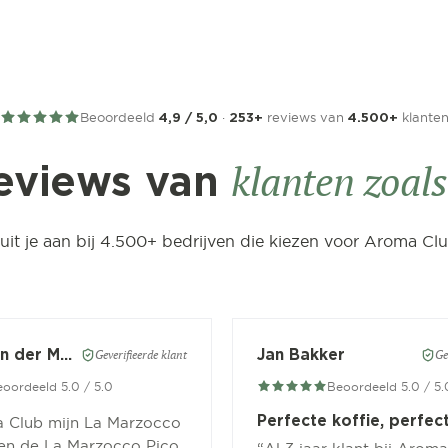
Beoordeeld
·
reviews van
klante
4,9 / 5,0
253+
4.500+
klanten zoals 
eviews van
luit je aan bij 4.500+ bedrijven die kiezen voor Aroma Clu
Wesley van der Meer
Jan Bakker
Geverifieerde klant
Ge
oordeeld 5.0 / 5.0
Beoordeeld 5.0 / 5.
Perfecte koffie, perfec
 Club mijn La Marzocco
 en de La Marzocco Pico