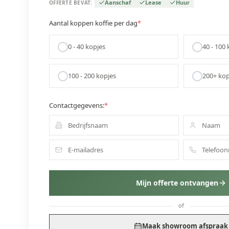
Aanschaf
Lease
Huur
OFFERTE BEVAT:
Aantal koppen koffie per dag
*
0 - 40
kopjes
40 - 100
k
100 - 200
kopjes
200+
kop
Contactgegevens:
*
Mijn offerte ontvangen
of
Maak showroom afspraak