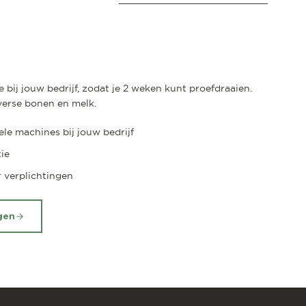
 bij jouw bedrijf, zodat je 2 weken kunt proefdraaien.
f verse bonen en melk.
le machines bij jouw bedrijf
tie
r verplichtingen
gen