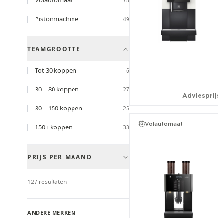
Volautomaat
78
Pistonmachine
49
TEAMGROOTTE
Tot 30 koppen
6
30 – 80 koppen
27
Adviesprij
80 – 150 koppen
25
Volautomaat
150+ koppen
33
PRIJS PER MAAND
Tot €30/mnd
12
127
resultaten
€30 – €60/mnd
27
ANDERE MERKEN
€60 – €100/mnd
31