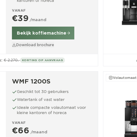
kantoren of horeca
VANAF
€39
/maand
Bekijk koffiemachine
Download brochure
s:
€ 2.270,-
KORTING OP AANVRAAG
Volautomaat
WMF 1200S
Geschikt tot 30 gebruikers
Watertank of vast water
Ideale compacte volautomaat voor
kleine kantoren of horeca
VANAF
€66
/maand