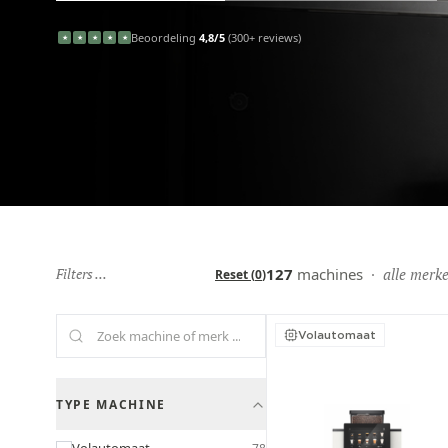
Beoordeling
4,8/5
(300+ reviews)
★
★
★
★
★
Filters ...
127
machines
·
alle merk
Reset
(
0
)
Volautomaat
TYPE MACHINE