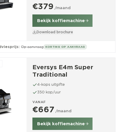
€379
/maand
Bekijk koffiemachine
Download brochure
viesprijs:
Op aanvraag
KORTING OP AANVRAAG
Eversys E4m Super
Traditional
4-kops uitgifte
350 kop/uur
VANAF
€667
/maand
Bekijk koffiemachine