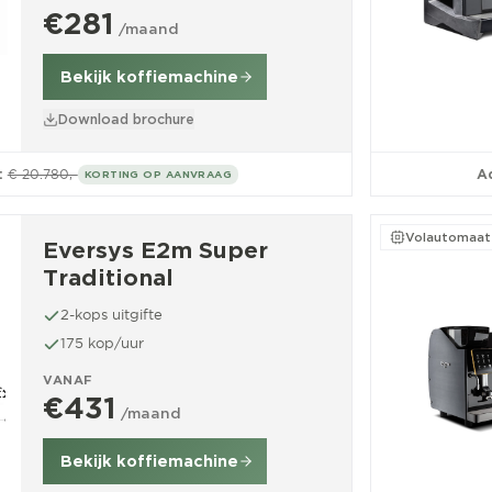
€281
/maand
Bekijk koffiemachine
Download brochure
:
€ 20.780,-
Ad
KORTING OP AANVRAAG
Volautomaat
Eversys E2m Super
Traditional
2-kops uitgifte
175 kop/uur
VANAF
€431
/maand
Bekijk koffiemachine