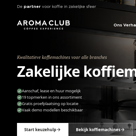
Skip to main content
De
voor koffie in zakelijke sfeer
partner
Ons Verha
Kwalitatieve koffiemachines
voor alle branches
Zakelijke koffie
Aanschaf, lease en huur mogelijk
19 topmerken in ons assortiment
Gratis proefplaatsing op locatie
Vaak demo modellen beschikbaar
Start keuzehulp
Bekijk koffiemachines