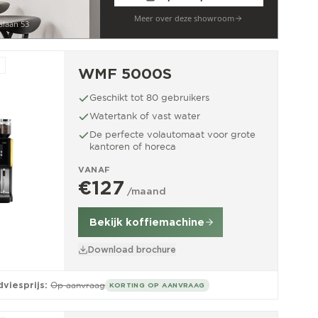
Meer over deze showroom
alaan 53
WMF 5000S
Geschikt tot 80 gebruikers
Watertank of vast water
De perfecte volautomaat voor grote
kantoren of horeca
VANAF
€127
/maand
Bekijk koffiemachine
Download brochure
viesprijs:
Op aanvraag
KORTING OP AANVRAAG