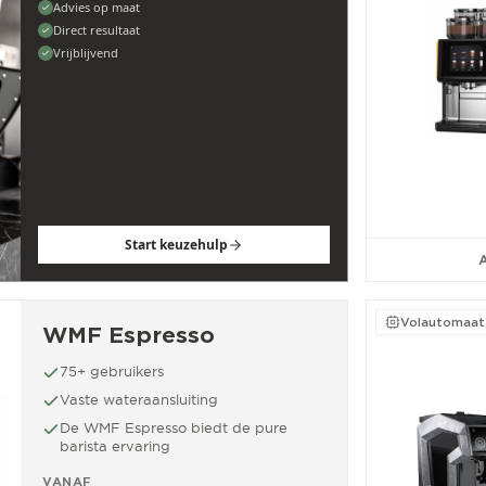
Advies op maat
Direct resultaat
Vrijblijvend
Start keuzehulp
A
Volautomaat
WMF Espresso
75+ gebruikers
Vaste wateraansluiting
De WMF Espresso biedt de pure
barista ervaring
VANAF