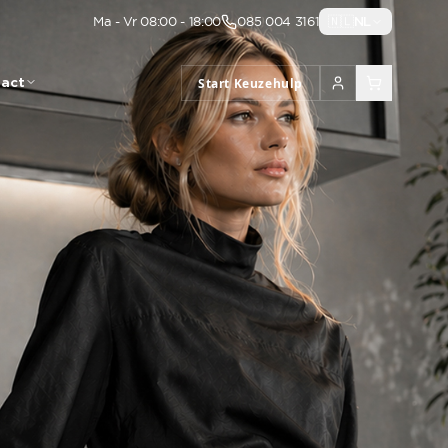
Ma - Vr 08:00 - 18:00
085 004 3161
🇳🇱
NL
act
Start Keuzehulp