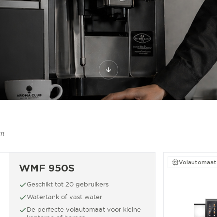
en
Volautomaat
WMF 950S
Geschikt tot 20 gebruikers
Watertank of vast water
De perfecte volautomaat voor kleine