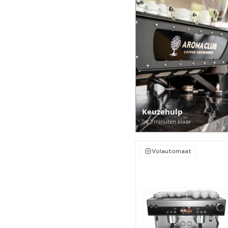
Keuzehulp
In 2 minuten klaar
Volautomaat