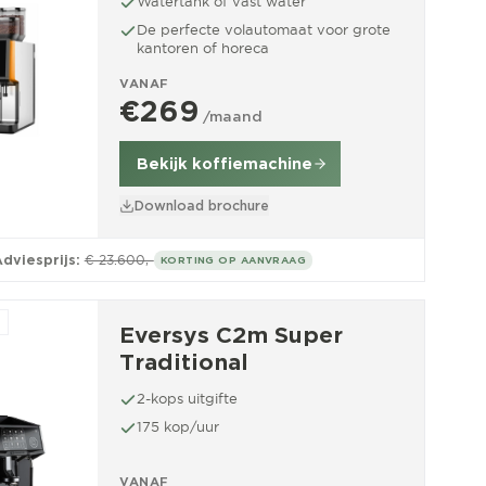
Watertank of vast water
De perfecte volautomaat voor grote
kantoren of horeca
VANAF
€269
/maand
Bekijk koffiemachine
Download brochure
dviesprijs:
€ 23.600,-
KORTING OP AANVRAAG
Eversys C2m Super
Traditional
2-kops uitgifte
175 kop/uur
VANAF