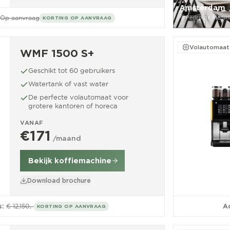
Amsterdam
Pedro de Medin
Op aanvraag
KORTING OP AANVRAAG
Volautomaat
WMF 1500 S+
Geschikt tot 60 gebruikers
Watertank of vast water
De perfecte volautomaat voor
grotere kantoren of horeca
VANAF
€171
/maand
Bekijk koffiemachine
Download brochure
s:
€ 12.150,-
Ad
KORTING OP AANVRAAG