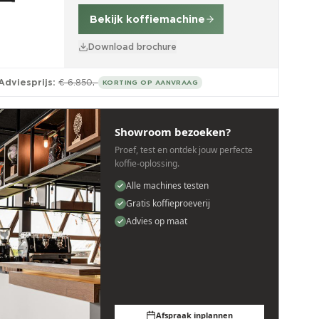
Bekijk koffiemachine
Download brochure
Adviesprijs:
€ 6.850,-
KORTING OP AANVRAAG
Showroom bezoeken?
Proef, test en ontdek jouw perfecte
koffie-oplossing.
Alle machines testen
Gratis koffieproeverij
Advies op maat
Afspraak inplannen