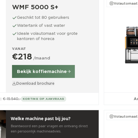
Volautomaat
WMF 5000 S+
Geschikt tot 80 gebruikers
Watertank of vast water
Ideale volautomaat voor grote
kantoren of horeca
VANAF
€218
/maand
Bekijk koffiemachine
Download brochure
:
€ 15.540,-
Ad
KORTING OP AANVRAAG
Volautomaat
Welke machine past bij jou?
Beantwoord een paar vragen en ontvang direct
een persoonlijk machineadvies.