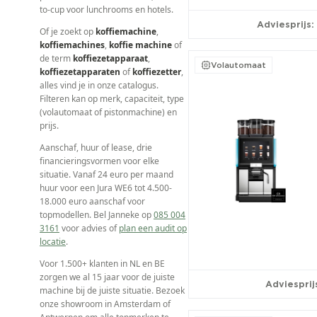
to-cup voor lunchrooms en hotels.
Adviesprijs:
Of je zoekt op
koffiemachine
,
koffiemachines
,
koffie machine
of
de term
koffiezetapparaat
,
Volautomaat
koffiezetapparaten
of
koffiezetter
,
alles vind je in onze catalogus.
Filteren kan op merk, capaciteit, type
(volautomaat of pistonmachine) en
prijs.
Aanschaf, huur of lease, drie
financieringsvormen voor elke
situatie. Vanaf 24 euro per maand
huur voor een Jura WE6 tot 4.500-
18.000 euro aanschaf voor
topmodellen. Bel Janneke op
085 004
3161
voor advies of
plan een audit op
locatie
.
Voor 1.500+ klanten in NL en BE
zorgen we al 15 jaar voor de juiste
Adviesprij
machine bij de juiste situatie. Bezoek
onze showroom in Amsterdam of