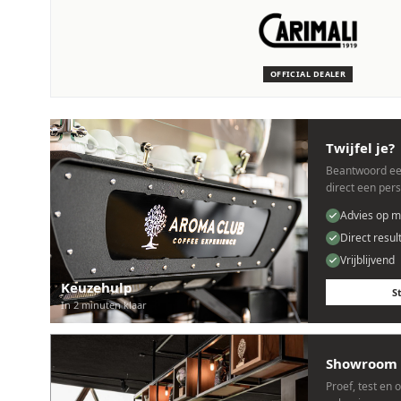
SERVICE & ONDERHOUD
Wij staan voor je klaar
Deskundige monteurs die verstand hebben van Carimali mach
OFFICIAL DEALER
Persoonlijk, snel en zonder gedoe.
Twijfel je?
Beantwoord ee
direct een per
Advies op m
Direct resul
Vrijblijvend
Keuzehulp
S
In 2 minuten klaar
Showroom 
Proef, test en 