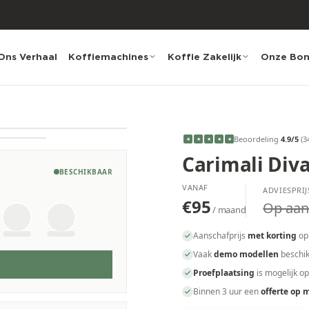
Ons Verhaal
Koffiemachines
Koffie Zakelijk
Onze Bo
Beoordeling
4.9
/5
(
3
★
★
★
★
★
Carimali Diva
BESCHIKBAAR
VANAF
ADVIESPRIJ
€95
Op aan
/ maand
Aanschafprijs
met korting
op
Vaak
demo modellen
beschik
Proefplaatsing
is mogelijk o
Binnen 3 uur een
offerte op 