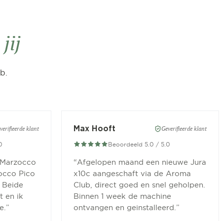
n
jij
b.
Max Hooft
verifieerde klant
Geverifieerde klant
0
Beoordeeld 5.0 / 5.0
 Marzocco
“
Afgelopen maand een nieuwe Jura
occo Pico
x10c aangeschaft via de Aroma
 Beide
Club, direct goed en snel geholpen.
 en ik
Binnen 1 week de machine
e.
”
ontvangen en geinstalleerd.
”