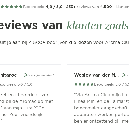
Beoordeeld
·
reviews van
klante
4,9 / 5,0
253+
4.500+
klanten zoals 
eviews van
luit je aan bij 4.500+ bedrijven die kiezen voor Aroma Clu
Chitaroe
Wesley van der Meer
Geverifieerde klant
Ge
oordeeld 5.0 / 5.0
Beoordeeld 5.0 / 5.
tzettend tevreden over
“
Via Aroma Club mijn La
ing bij de Aromaclub met
Linea Mini en de La Marz
f van mijn Jura X10c
bonenmaler aangeschaft.
ne. Zeer vriendelijk
apparaten werken perfect
.
”
ben er ontzettend blij me