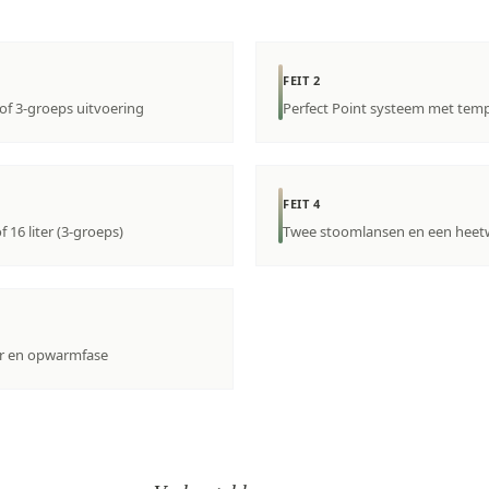
FEIT 2
of 3-groeps uitvoering
Perfect Point systeem met temp
FEIT 4
f 16 liter (3-groeps)
Twee stoomlansen en een heet
er en opwarmfase