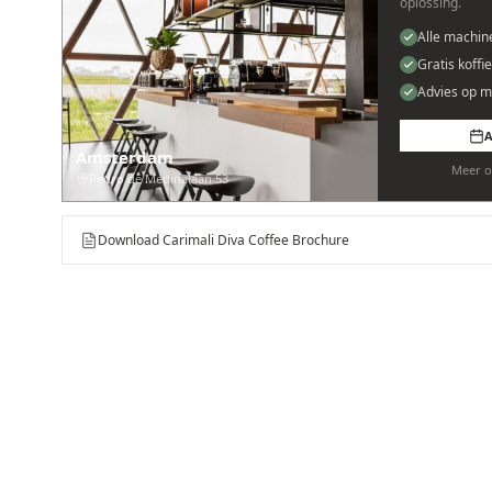
oplossing.
Alle machin
Gratis koffi
Advies op m
A
Amsterdam
Meer o
Pedro de Medinalaan 53
Download Carimali Diva Coffee Brochure