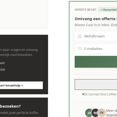
Aanschaf
OFFERTE BEVAT:
ines.
Ontvang een offerte 
Binnen 3 uur in je inbox. Grat
n paar vragen en ontvang
soonlijk machineadvies.
aat
taat
tart keuzehulp
De Carimali Diva Coffe
bezoeken?
Meer 
ontdek jouw perfecte koffie-
JD
ML
TV
dagelij