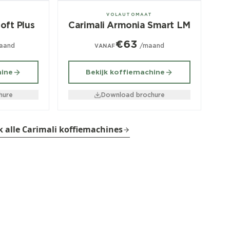
± 120/dag
T
VOLAUTOMAAT
oft Plus
Carimali Armonia Smart LM
€63
aand
/maand
VANAF
hine
Bekijk koffiemachine
hure
Download brochure
k alle Carimali koffiemachines