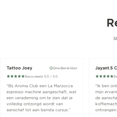
R
S
Tattoo Joey
Jayant.S 
Geverifieerde klant
Beoordeeld 5.0 / 5.0
Be
“
Bij Aroma Club een La Marzocca
“
Ik ben on
espresso machine aangeschaft, wat
mijn ervar
een verademing om te zien dat je
de aanscha
volledig ontzorgd wordt van
koffiemachi
aanschaf tot aan barista cursus.
”
ontvangen