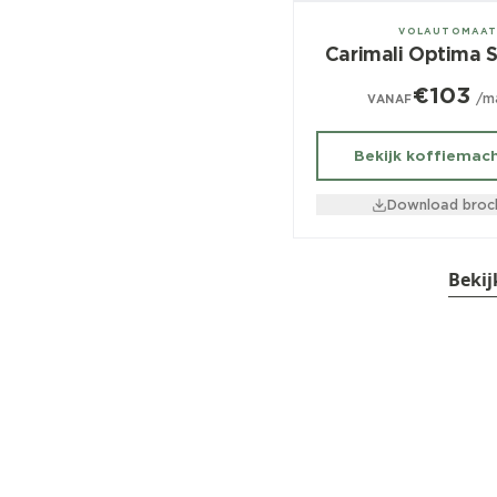
± 150/dag
VOLAUTOMAA
Carimali Optima S
€103
/m
VANAF
Bekijk koffiemac
Download broc
Bekij