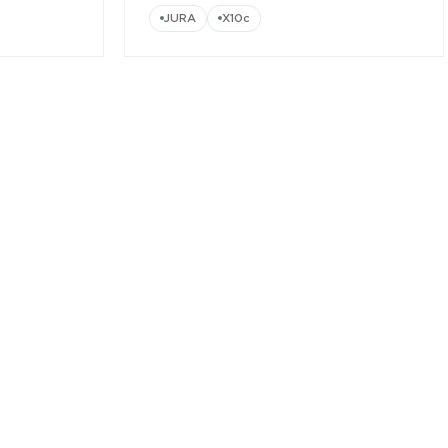
JURA
X10c
n