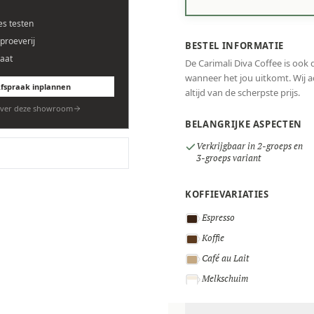
es testen
eproeverij
BESTEL INFORMATIE
aat
De Carimali Diva Coffee is ook 
wanneer het jou uitkomt. Wij ad
fspraak inplannen
altijd van de scherpste prijs.
ver deze showroom
BELANGRIJKE ASPECTEN
Verkrijgbaar in 2-groeps en
3-groeps variant
KOFFIEVARIATIES
Espresso
Koffie
Café au Lait
Melkschuim