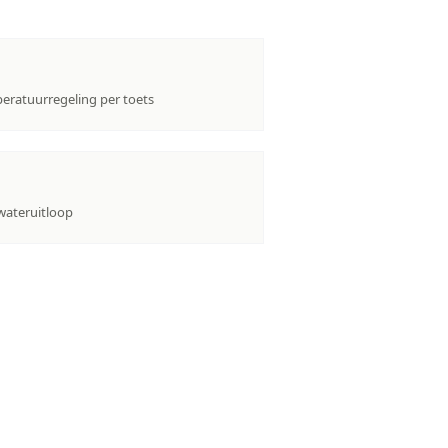
eratuurregeling per toets
wateruitloop