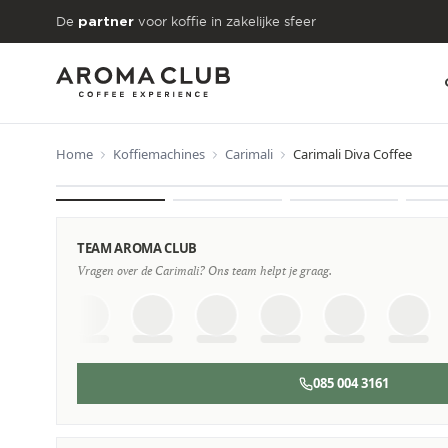
Skip to main content
De
voor koffie in zakelijke sfeer
partner
Home
Koffiemachines
Carimali
Carimali Diva Coffee
VANAF
€95
/maand
TEAM AROMA CLUB
Vragen over de Carimali? Ons team helpt je graag.
085 004 3161