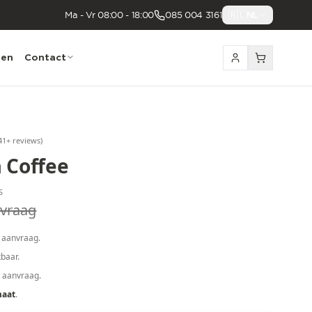
Ma - Vr 08:00 - 18:00
085 004 3161
🇳🇱
NL
nen
Contact
41
+ reviews
)
 Coffee
S
vraag
 aanvraag.
baar.
p aanvraag.
maat
.