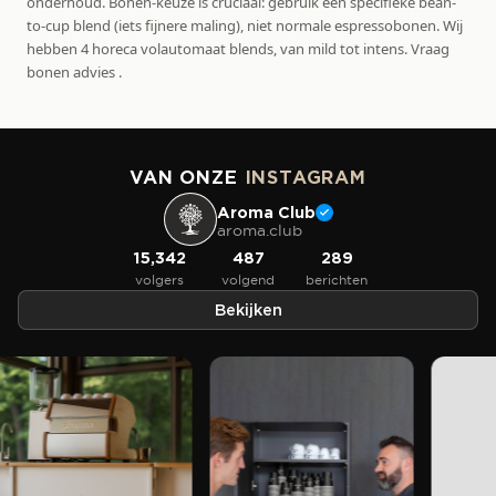
onderhoud. Bonen-keuze is cruciaal: gebruik een specifieke bean-
to-cup blend (iets fijnere maling), niet normale espressobonen. Wij
hebben 4 horeca volautomaat blends, van mild tot intens. Vraag
bonen advies .
VAN ONZE
INSTAGRAM
Aroma Club
aroma.club
15,342
487
289
volgers
volgend
berichten
Bekijken