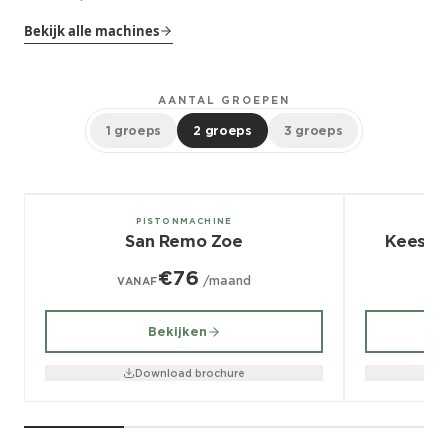
Bekijk alle machines
AANTAL GROEPEN
1 groeps
2 groeps
3 groeps
1, 2, 3 groeps
2, 3 groeps
PISTONMACHINE
San Remo Zoe
Kees v
€76
/maand
VANAF
V
Bekijken
Download brochure