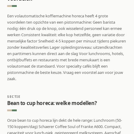
Een volautomatische koffiemachine horeca heeft 4 grote
voordelen ten opzichte van een pistonmachine: Geen barista
nodig: één druk op de knop, ook wisselend personeel kan ermee
werken Consistent kwaliteit: elke kop hetzelfde, geen variatie door
menselijke factor Snelheid: 4-5 koppen per minuut tijdens piekuren
zonder kwaliteitsverlies Lager opleidingsniveau: uitzendkrachten
en parttimers kunnen direct aan de slag Voor lunchrooms, hotels,
ontbijtbuffets en restaurants met brede menukaart is een
volautomaat de standaard. Voor specialty cafés blijft een
pistonmachine de beste keuze. Vraag een voorstel aan voor jouw
zaak.
SECTIE
Bean to cup horeca: welke modellen?
Onze bean to cup horeca lijn dekt de hele range: Lunchroom (50-
150 koppen/dag) Schaerer Coffee Soul of Franke A600. Compact,
capaciteit voor lunch-piek, geintegreerd melksysteem. Aanschaf