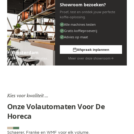
Showroom bezoeken?
Proef, test en ontdek jouw perfecte
koffie-oplossing.
Alle machines testen
Gratis koffieproeverij
Advies op maat
Afspraak inplannen
Amsterdam
Pedro de Medinalaan 53
Meer over deze showroom
Kies voor kwaliteit ...
Onze Volautomaten Voor De
Horeca
Schaerer, Franke en WMF voor elk volume.