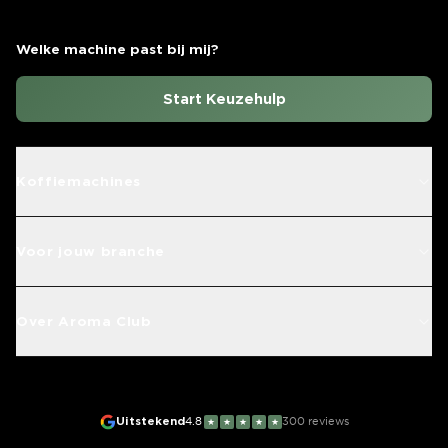
Welke machine past bij mij?
Start Keuzehulp
Koffiemachines
Voor jouw branche
Over Aroma Club
Uitstekend
4.8
300
reviews
★
★
★
★
★