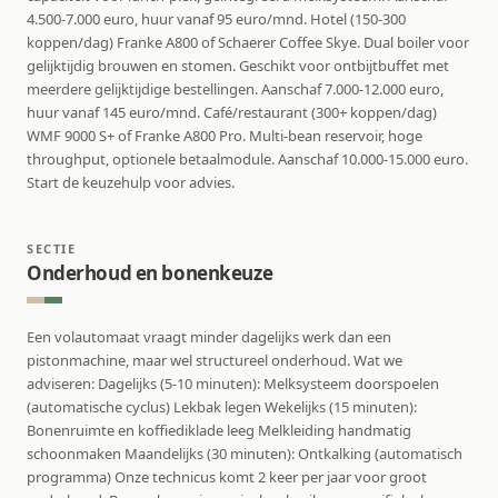
4.500-7.000 euro, huur vanaf 95 euro/mnd. Hotel (150-300
koppen/dag) Franke A800 of Schaerer Coffee Skye. Dual boiler voor
gelijktijdig brouwen en stomen. Geschikt voor ontbijtbuffet met
meerdere gelijktijdige bestellingen. Aanschaf 7.000-12.000 euro,
huur vanaf 145 euro/mnd. Café/restaurant (300+ koppen/dag)
WMF 9000 S+ of Franke A800 Pro. Multi-bean reservoir, hoge
throughput, optionele betaalmodule. Aanschaf 10.000-15.000 euro.
Start de keuzehulp voor advies.
SECTIE
Onderhoud en bonenkeuze
Een volautomaat vraagt minder dagelijks werk dan een
pistonmachine, maar wel structureel onderhoud. Wat we
adviseren: Dagelijks (5-10 minuten): Melksysteem doorspoelen
(automatische cyclus) Lekbak legen Wekelijks (15 minuten):
Bonenruimte en koffiediklade leeg Melkleiding handmatig
schoonmaken Maandelijks (30 minuten): Ontkalking (automatisch
programma) Onze technicus komt 2 keer per jaar voor groot