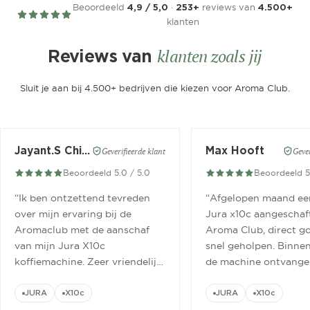
Beoordeeld
·
reviews van
4,9 / 5,0
253+
4.500+
klanten
klanten zoals jij
Reviews van
Sluit je aan bij 4.500+ bedrijven die kiezen voor Aroma Club.
Jayant.S Chitaroe
Max Hooft
Geverifieerde klant
Gever
Beoordeeld 5.0 / 5.0
Beoordeeld 5
“
Ik ben ontzettend tevreden
“
Afgelopen maand ee
over mijn ervaring bij de
Jura x10c aangeschaft
Aromaclub met de aanschaf
Aroma Club, direct g
van mijn Jura X10c
snel geholpen. Binne
koffiemachine. Zeer vriendelijk
de machine ontvange
ontvangen.
”
geinstalleerd.
”
JURA
X10c
JURA
X10c