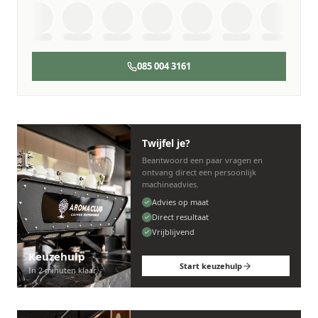
085 004 3161
Twijfel je?
Beantwoord een paar vragen en
ontvang direct een persoonlijk
machineadvies.
Advies op maat
Direct resultaat
Vrijblijvend
Keuzehulp
Start keuzehulp
In 2 minuten klaar