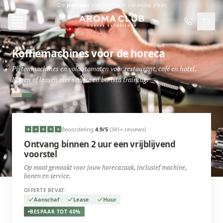
Skip to main content
De
partner
voor koffie in zakelijke sfeer
MENU
Koffiemachines voor de horeca
Pistonmachines en volautomaten voor restaurant, café en hotel.
Kopen of leasen met service en barista training.
Beoordeling
4.9
/5
(341+ reviews)
★
★
★
★
★
Ontvang binnen 2 uur een vrijblijvend
voorstel
Op maat gemaakt voor jouw horecazaak, inclusief machine,
bonen en service.
OFFERTE BEVAT:
Aanschaf
Lease
Huur
BESPAAR TOT 40%