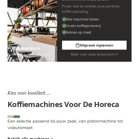
Proef, test en ontdek jouw perfecte
koffie-oplossing.
Alle machines testen
Gratis koffieproeverij
Advies op maat
Afspraak inplannen
Amsterdam
Pedro de Medinalaan 53
Meer over deze showroom
Kies voor kwaliteit ...
Koffiemachines Voor De Horeca
Een selectie passend bij jouw zaak, van pistonmachine tot
volautomaat.