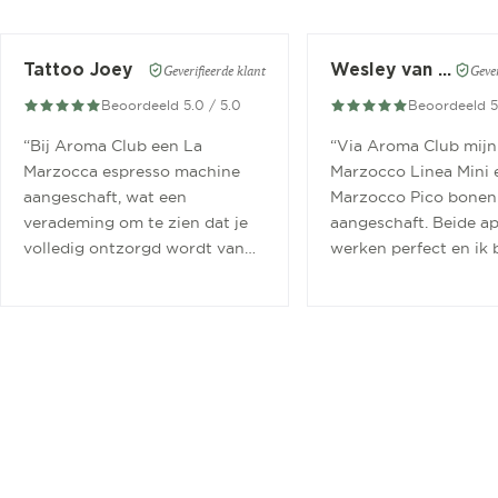
Tattoo Joey
Wesley van der Meer
Geverifieerde klant
Gever
Beoordeeld 5.0 / 5.0
Beoordeeld 5
“
Bij Aroma Club een La
“
Via Aroma Club mijn
Marzocca espresso machine
Marzocco Linea Mini 
aangeschaft, wat een
Marzocco Pico bonen
verademing om te zien dat je
aangeschaft. Beide a
volledig ontzorgd wordt van
werken perfect en ik 
aanschaf tot aan barista
ontzettend blij mee.
”
cursus.
”