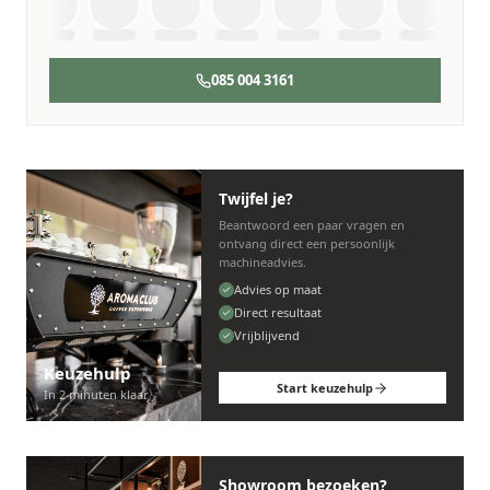
085 004 3161
Twijfel je?
Beantwoord een paar vragen en
ontvang direct een persoonlijk
machineadvies.
Advies op maat
Direct resultaat
Vrijblijvend
Keuzehulp
Start keuzehulp
In 2 minuten klaar
Showroom bezoeken?