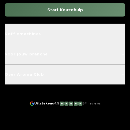
Start Keuzehulp
Koffiemachines
Voor jouw branche
Over Aroma Club
Uitstekend
4.9
341
reviews
★
★
★
★
★