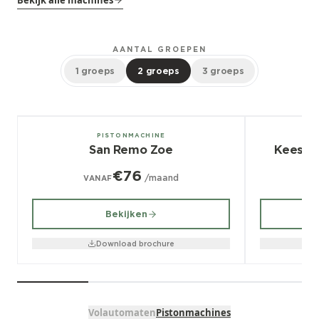
Bekijk alle machines
AANTAL GROEPEN
1 groeps
2 groeps
3 groeps
1, 2, 3 groeps
2, 3 groeps
PISTONMACHINE
San Remo Zoe
Kees v
€76
/maand
VANAF
V
Bekijken
Download brochure
Volautomaten
Pistonmachines