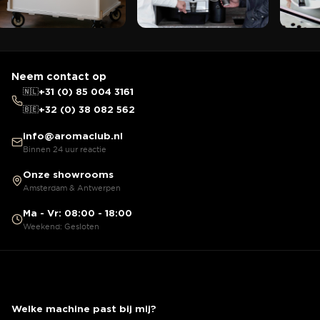
Neem contact op
🇳🇱
+31 (0) 85 004 3161
🇧🇪
+32 (0) 38 082 562
info@aromaclub.nl
Binnen 24 uur reactie
Onze showrooms
Amsterdam & Antwerpen
Ma - Vr: 08:00 - 18:00
Weekend: Gesloten
Welke machine past bij mij?