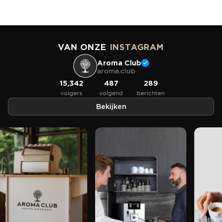
VAN ONZE
INSTAGRAM
Aroma Club
aroma.club
15,342
487
289
volgers
volgend
berichten
Bekijken