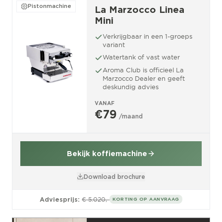
Pistonmachine
La Marzocco Linea
Mini
Verkrijgbaar in een 1-groeps
variant
Watertank of vast water
Aroma Club is officieel La
Marzocco Dealer en geeft
deskundig advies
VANAF
€79
/maand
Bekijk koffiemachine
Download brochure
Adviesprijs:
€ 5.020,-
KORTING OP AANVRAAG