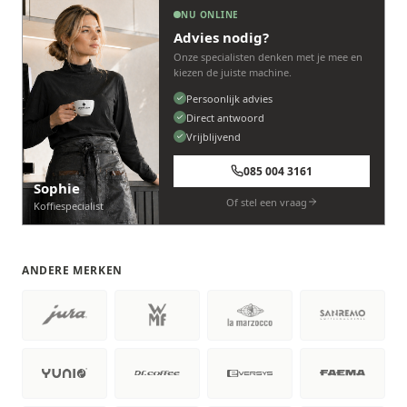
NU ONLINE
Advies nodig?
Onze specialisten denken met je mee en
kiezen de juiste machine.
Persoonlijk advies
Direct antwoord
Vrijblijvend
085 004 3161
Sophie
Of stel een vraag
Koffiespecialist
ANDERE MERKEN