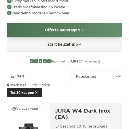
19 topmerken in ons assortiment
Gratis proefplaatsing op locatie
Vaak demo modellen beschikbaar
Offerte aanvragen
Start keuzehulp
Beoordeling
4,9/5
(341+ reviews)
★
★
★
★
★
Filters
6
machines
·
alle merken
Tot 30 koppen
Volautomaat
JURA W4 Dark Inox
(EA)
Geschikt tot 15 gebruikers