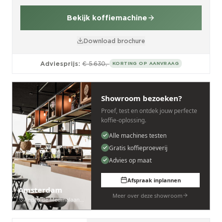
Bekijk koffiemachine
Download brochure
Adviesprijs:
€ 5.630,-
KORTING OP AANVRAAG
Showroom bezoeken?
Proef, test en ontdek jouw perfecte
koffie-oplossing.
Alle machines testen
Gratis koffieproeverij
Advies op maat
Afspraak inplannen
Amsterdam
Meer over deze showroom
Pedro de Medinalaan 53