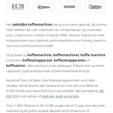
Een
zakelijke koffiemachine
kies je voor jaren gebruik. Bij Aroma
Club hebben we 128+ machines van 19 topmerken op voorraad:
Jura, La Marzocco, Franke, Schaerer, WMF, Astoria, Faema en meer.
Volautomaten voor kantoor, pistonmachines voor horeca, bean-to-
cup voor lunchrooms en hotels.
Of je zoekt op
koffiemachine
,
koffiemachines
,
koffie machine
of de term
koffiezetapparaat
,
koffiezetapparaten
of
koffiezetter
, alles vind je in onze catalogus. Filteren kan op merk,
capaciteit, type (volautomaat of pistonmachine) en prijs.
Aanschaf, huur of lease, drie financieringsvormen voor elke
situatie. Vanaf 24 euro per maand huur voor een Jura WE6 tot
4.500-18.000 euro aanschaf voor topmodellen. Bel Janneke op
085
004 3161
voor advies of
plan een audit op locatie
.
Voor 1.500+ klanten in NL en BE zorgen we al 15 jaar voor de juiste
machine bij de juiste situatie. Bezoek onze showroom in