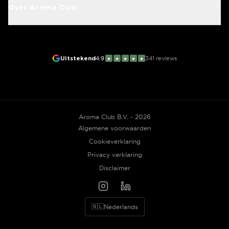
Over Aroma Club
Uitstekend
4.9
341
reviews
★
★
★
★
★
Aroma Club B.V. - 2026
Algemene voorwaarden
Cookieverklaring
Privacy verklaring
Disclaimer
🇳🇱
Nederlands