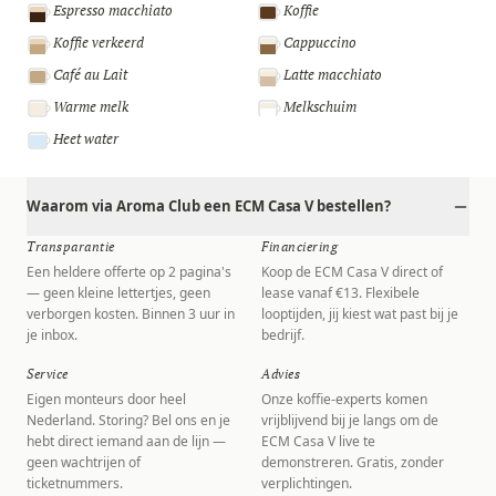
Espresso macchiato
Koffie
Koffie verkeerd
Cappuccino
Café au Lait
Latte macchiato
Warme melk
Melkschuim
Heet water
Waarom via Aroma Club een ECM Casa V bestellen?
Transparantie
Financiering
Een heldere offerte op 2 pagina's
Koop de ECM Casa V direct of
— geen kleine lettertjes, geen
lease vanaf €13. Flexibele
verborgen kosten. Binnen 3 uur in
looptijden, jij kiest wat past bij je
je inbox.
bedrijf.
Service
Advies
Eigen monteurs door heel
Onze koffie-experts komen
Nederland. Storing? Bel ons en je
vrijblijvend bij je langs om de
hebt direct iemand aan de lijn —
ECM Casa V live te
geen wachtrijen of
demonstreren. Gratis, zonder
ticketnummers.
verplichtingen.