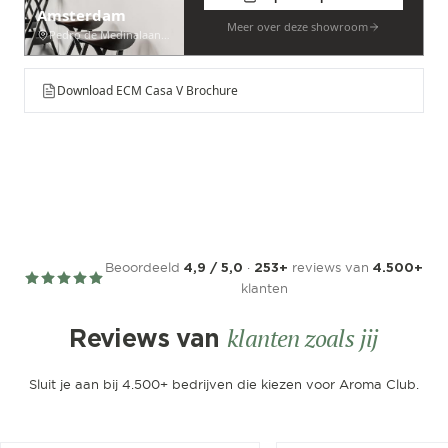
Amsterdam
Meer over deze showroom
Pedro de Medinalaan 53
Download ECM Casa V Brochure
Beoordeeld
·
reviews van
4,9 / 5,0
253+
4.500+
klanten
klanten zoals jij
Reviews van
Sluit je aan bij 4.500+ bedrijven die kiezen voor Aroma Club.