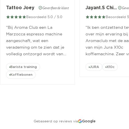
Tattoo Joey
Jayant.S Chitaroe
Geverifieerde klant
Gever
Beoordeeld 5.0 / 5.0
Beoordeeld 5
“
Bij Aroma Club een La
“
Ik ben ontzettend t
Marzocca espresso machine
over mijn ervaring bij
aangeschaft, wat een
Aromaclub met de aa
verademing om te zien dat je
van mijn Jura X10c
volledig ontzorgd wordt van
koffiemachine. Zeer v
aanschaf tot aan barista
ontvangen.
”
cursus.
”
Barista training
JURA
X10c
Koffiebonen
Gebaseerd op reviews via
Google