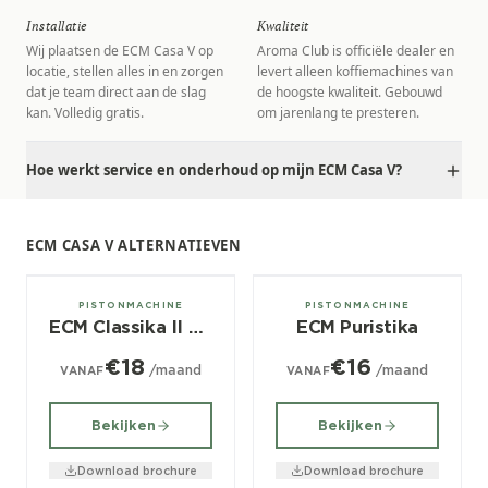
Installatie
Kwaliteit
Wij plaatsen de ECM Casa V op
Aroma Club is officiële dealer en
locatie, stellen alles in en zorgen
levert alleen koffiemachines van
dat je team direct aan de slag
de hoogste kwaliteit. Gebouwd
kan. Volledig gratis.
om jarenlang te presteren.
Hoe werkt service en onderhoud op mijn ECM Casa V?
ECM CASA V ALTERNATIEVEN
1 groeps
1 groeps
PISTONMACHINE
PISTONMACHINE
ECM Classika II PID
ECM Puristika
€18
€16
/maand
/maand
VANAF
VANAF
Bekijken
Bekijken
Download brochure
Download brochure