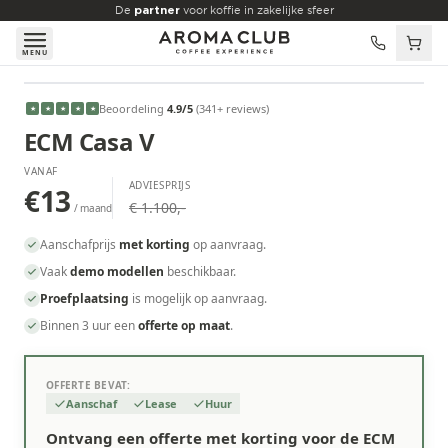
Skip to main content
De
partner
voor koffie in zakelijke sfeer
MENU
VANAF
Beoordeling
4.9
/5
(
341
+ reviews
)
★
★
★
★
★
€13
/maand
ECM Casa V
VANAF
ADVIESPRIJS
€13
€ 1.100,-
/ maand
Aanschafprijs
met korting
op aanvraag.
Vaak
demo modellen
beschikbaar.
Proefplaatsing
is mogelijk op aanvraag.
Binnen 3 uur een
offerte op maat
.
OFFERTE BEVAT:
Aanschaf
Lease
Huur
Ontvang een offerte met korting voor de ECM