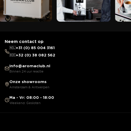
Neem contact op
🇳🇱
+31 (0) 85 004 3161
🇧🇪
+32 (0) 38 082 562
info@aromaclub.nl
Binnen 24 uur reactie
Onze showrooms
Amsterdam & Antwerpen
Ma - Vr: 08:00 - 18:00
Weekend: Gesloten