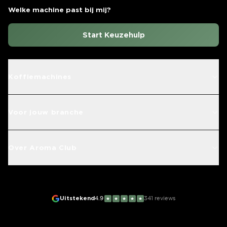
Welke machine past bij mij?
Start Keuzehulp
Koffiemachines
Voor jouw branche
Over Aroma Club
Uitstekend
4.9
341
reviews
★
★
★
★
★