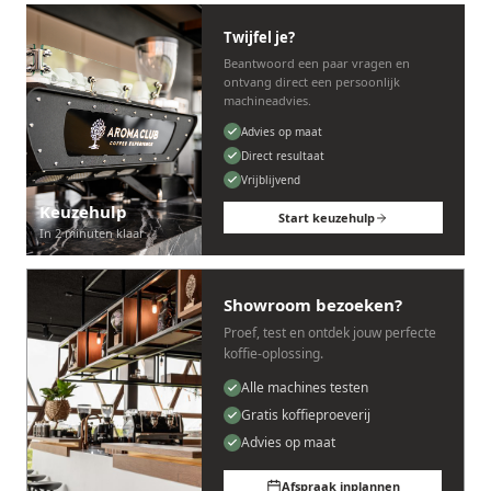
Twijfel je?
Beantwoord een paar vragen en
ontvang direct een persoonlijk
machineadvies.
Advies op maat
Direct resultaat
Vrijblijvend
Keuzehulp
Start keuzehulp
In 2 minuten klaar
Showroom bezoeken?
Proef, test en ontdek jouw perfecte
koffie-oplossing.
Alle machines testen
Gratis koffieproeverij
Advies op maat
Afspraak inplannen