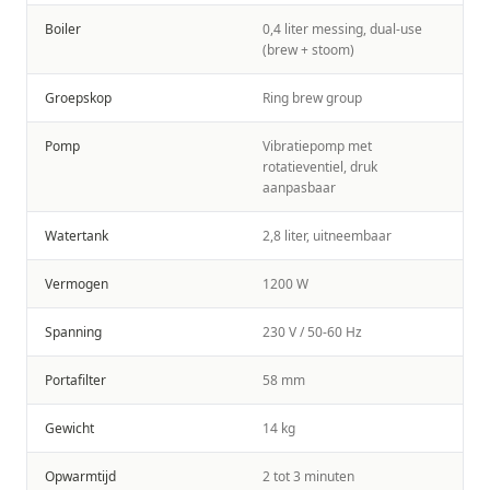
Boiler
0,4 liter messing, dual-use
(brew + stoom)
Groepskop
Ring brew group
Pomp
Vibratiepomp met
rotatieventiel, druk
aanpasbaar
Watertank
2,8 liter, uitneembaar
Vermogen
1200 W
Spanning
230 V / 50-60 Hz
Portafilter
58 mm
Gewicht
14 kg
Opwarmtijd
2 tot 3 minuten