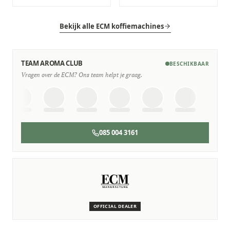
Bekijk alle ECM koffiemachines
TEAM AROMA CLUB
BESCHIKBAAR
Vragen over de ECM? Ons team helpt je graag.
085 004 3161
SERVICE & ONDERHOUD
Wij staan voor je klaar
Deskundige monteurs die verstand hebben van ECM
machines.
OFFICIAL DEALER
Persoonlijk, snel en zonder gedoe.