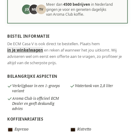
Meer dan
4500 bedrijven
in Nederland
JD
ML
TV
gingen je voor en genieten dagelijks
van Aroma Club koffie.
BESTEL INFORMATIE
De ECM Casa V is ook direct te bestellen. Plaats hem
in je winkelwagen
en reken af wanneer het jou uitkomt. Wij
adviseren wel om eerst een offerte aan te vragen, zo profiteer je
altijd van de scherpste prijs.
BELANGRIJKE ASPECTEN
Verkrijgbaar in een 1-groeps
Watertank van 2,8 liter
variant
Aroma Club is officieel ECM
Dealer en geeft deskundig
advies
KOFFIEVARIATIES
Espresso
Ristretto