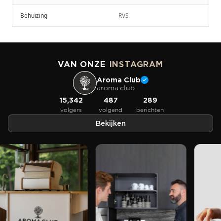
Behuizing
RVS
VAN ONZE
INSTAGRAM
Aroma Club
aroma.club
15,342
487
289
volgers
volgend
berichten
Bekijken