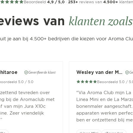
Beoordeeld
·
reviews van
klante
4,9 / 5,0
253+
4.500+
klanten zoals 
eviews van
luit je aan bij 4.500+ bedrijven die kiezen voor Aroma Clu
Chitaroe
Wesley van der Meer
Geverifieerde klant
Ge
oordeeld 5.0 / 5.0
Beoordeeld 5.0 / 5.
tzettend tevreden over
“
Via Aroma Club mijn La
ing bij de Aromaclub met
Linea Mini en de La Marz
f van mijn Jura X10c
bonenmaler aangeschaft.
ne. Zeer vriendelijk
apparaten werken perfect
.
”
ben er ontzettend blij me