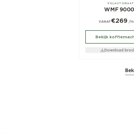
± 350/dag
VOLAUTOMAA
WMF 9000
€269
/m
VANAF
Bekijk koffiemac
Download broc
Bek