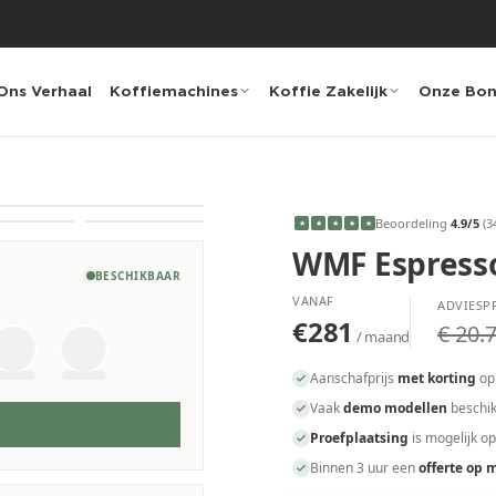
Ons Verhaal
Koffiemachines
Koffie Zakelijk
Onze Bo
Beoordeling
4.9
/5
(
3
★
★
★
★
★
WMF Espress
BESCHIKBAAR
VANAF
ADVIESPR
€281
€ 20.7
/ maand
Aanschafprijs
met korting
op
Vaak
demo modellen
beschik
Proefplaatsing
is mogelijk o
Binnen 3 uur een
offerte op 