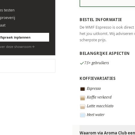
es testen
eproeverij
BESTEL INFORMATIE
aat
De WMF Espresso is ook direct 
het jou uitkomt. Wij adviseren w
fspraak inplannen
scherpste prijs.
ver deze showroom
BELANGRIJKE ASPECTEN
75+ gebruikers
KOFFIEVARIATIES
Espresso
Koffie verkeerd
Latte macchiato
Heet water
Waarom via Aroma Club een