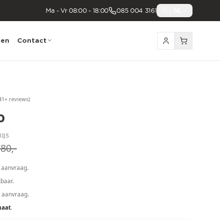
Ma - Vr 08:00 - 18:00
085 004 3161
🇳🇱
NL
nen
Contact
41
+ reviews
)
o
IJS
80,-
 aanvraag.
baar.
p aanvraag.
maat
.