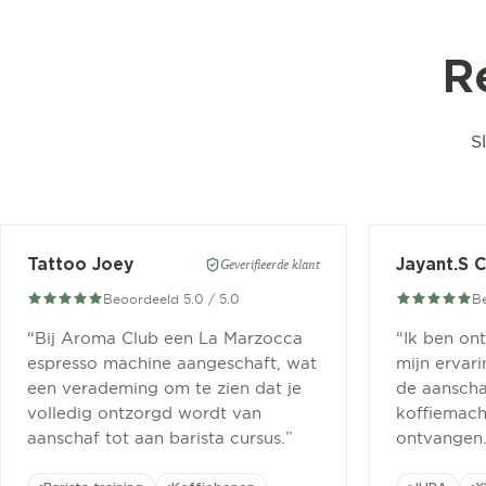
R
S
Tattoo Joey
Jayant.S 
Geverifieerde klant
Beoordeeld 5.0 / 5.0
Be
“
Bij Aroma Club een La Marzocca
“
Ik ben on
espresso machine aangeschaft, wat
mijn ervar
een verademing om te zien dat je
de aanscha
volledig ontzorgd wordt van
koffiemachi
aanschaf tot aan barista cursus.
”
ontvangen