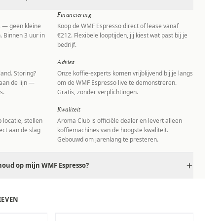
Financiering
s — geen kleine
Koop de WMF Espresso direct of lease vanaf
. Binnen 3 uur in
€212. Flexibele looptijden, jij kiest wat past bij je
bedrijf.
Advies
and. Storing?
Onze koffie-experts komen vrijblijvend bij je langs
aan de lijn —
om de WMF Espresso live te demonstreren.
s.
Gratis, zonder verplichtingen.
Kwaliteit
locatie, stellen
Aroma Club is officiële dealer en levert alleen
rect aan de slag
koffiemachines van de hoogste kwaliteit.
Gebouwd om jarenlang te presteren.
houd op mijn WMF Espresso?
IEVEN