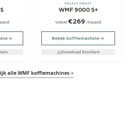
± 350/dag
T
VOLAUTOMAAT
S
WMF 9000 S+
€269
aand
/maand
VANAF
hine
Bekijk koffiemachine
hure
Download brochure
ijk alle WMF koffiemachines