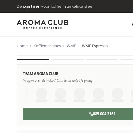
Skip to main content
De
voor koffie in zakelijke sfeer
partner
Home
Koffiemachines
WMF
WMF Espresso
VANAF
€281
/maand
TEAM AROMA CLUB
Vragen over de WMF? Ons team helpt je graag.
085 004 3161