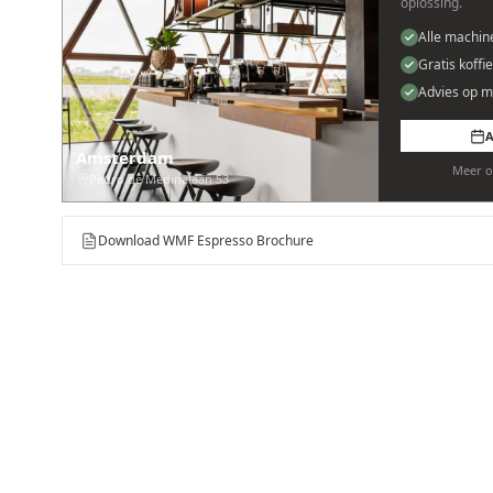
oplossing.
Alle machin
Gratis koffi
Advies op m
A
Amsterdam
Meer o
Pedro de Medinalaan 53
Download WMF Espresso Brochure