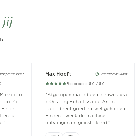
n
jij
b.
Max Hooft
verifieerde klant
Geverifieerde klant
0
Beoordeeld 5.0 / 5.0
 Marzocco
“
Afgelopen maand een nieuwe Jura
occo Pico
x10c aangeschaft via de Aroma
 Beide
Club, direct goed en snel geholpen.
 en ik
Binnen 1 week de machine
e.
”
ontvangen en geinstalleerd.
”