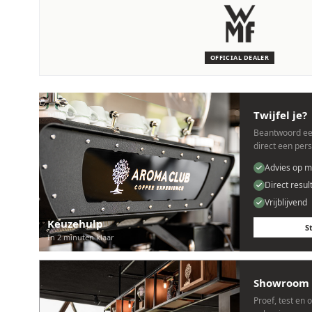
SERVICE & ONDERHOUD
Wij staan voor je klaar
Deskundige monteurs die verstand hebben van WMF machine
OFFICIAL DEALER
Persoonlijk, snel en zonder gedoe.
Twijfel je?
Beantwoord ee
direct een per
Advies op m
Direct resul
Vrijblijvend
Keuzehulp
S
In 2 minuten klaar
Showroom 
Proef, test en 