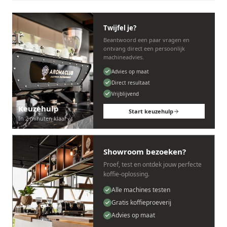
Twijfel je?
Beantwoord een paar vragen en
ontvang direct een persoonlijk
machineadvies.
Advies op maat
Direct resultaat
Vrijblijvend
Keuzehulp
Start keuzehulp
In 2 minuten klaar
Showroom bezoeken?
Proef, test en ontdek jouw perfecte
koffie-oplossing.
Alle machines testen
Gratis koffieproeverij
Advies op maat