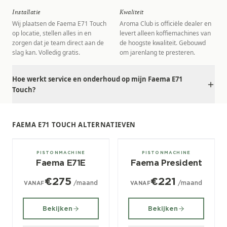
Installatie
Kwaliteit
Wij plaatsen de Faema E71 Touch
Aroma Club is officiële dealer en
op locatie, stellen alles in en
levert alleen koffiemachines van
zorgen dat je team direct aan de
de hoogste kwaliteit. Gebouwd
slag kan. Volledig gratis.
om jarenlang te presteren.
Hoe werkt service en onderhoud op mijn Faema E71
Touch?
FAEMA E71 TOUCH ALTERNATIEVEN
2, 3 groeps
2, 3, 4 groeps
PISTONMACHINE
PISTONMACHINE
Faema E71E
Faema President
€275
€221
/maand
/maand
VANAF
VANAF
Bekijken
Bekijken