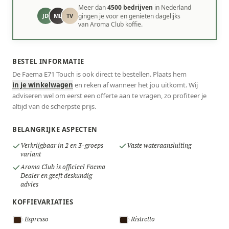
Meer dan
4500 bedrijven
in Nederland
JD
ML
TV
gingen je voor en genieten dagelijks
van Aroma Club koffie.
BESTEL INFORMATIE
De Faema E71 Touch is ook direct te bestellen. Plaats hem
in je winkelwagen
en reken af wanneer het jou uitkomt. Wij
adviseren wel om eerst een offerte aan te vragen, zo profiteer je
altijd van de scherpste prijs.
BELANGRIJKE ASPECTEN
Verkrijgbaar in 2 en 3-groeps
Vaste wateraansluiting
variant
Aroma Club is officieel Faema
Dealer en geeft deskundig
advies
KOFFIEVARIATIES
Espresso
Ristretto