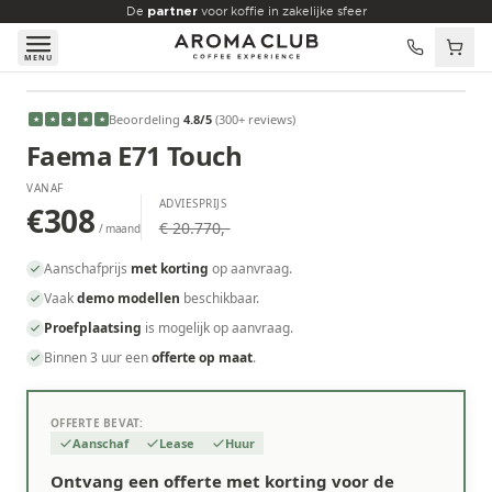
Skip to main content
De
partner
voor koffie in zakelijke sfeer
MENU
VANAF
Beoordeling
4.8
/5
(
300
+ reviews
)
★
★
★
★
★
€308
/maand
Faema E71 Touch
VANAF
ADVIESPRIJS
€308
€ 20.770,-
/ maand
Aanschafprijs
met korting
op aanvraag.
Vaak
demo modellen
beschikbaar.
Proefplaatsing
is mogelijk op aanvraag.
Binnen 3 uur een
offerte op maat
.
OFFERTE BEVAT:
Aanschaf
Lease
Huur
Ontvang een offerte met korting voor de