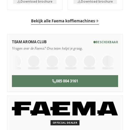
Download brochure
Download brochure
Bekijk alle Faema koffiemachines
TEAM AROMA CLUB
BESCHIKBAAR
Vragen over de Faema? Ons team helpt je graag.
085 004 3161
SERVICE & ONDERHOUD
Wij staan voor je klaar
Deskundige monteurs die verstand hebben van Faema
machines.
OFFICIAL DEALER
Persoonlijk, snel en zonder gedoe.