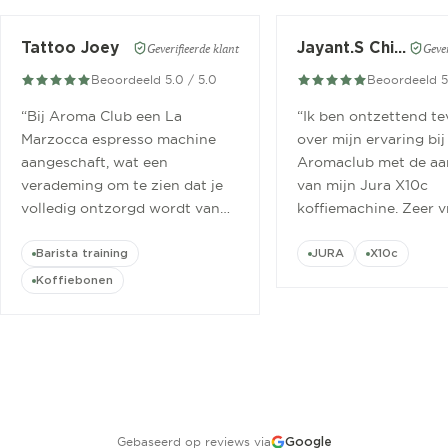
Tattoo Joey
Jayant.S Chitaroe
Geverifieerde klant
Gever
Beoordeeld 5.0 / 5.0
Beoordeeld 5
“
Bij Aroma Club een La
“
Ik ben ontzettend t
Marzocca espresso machine
over mijn ervaring bij
aangeschaft, wat een
Aromaclub met de aa
verademing om te zien dat je
van mijn Jura X10c
volledig ontzorgd wordt van
koffiemachine. Zeer v
aanschaf tot aan barista
ontvangen.
”
cursus.
”
Barista training
JURA
X10c
Koffiebonen
Gebaseerd op reviews via
Google