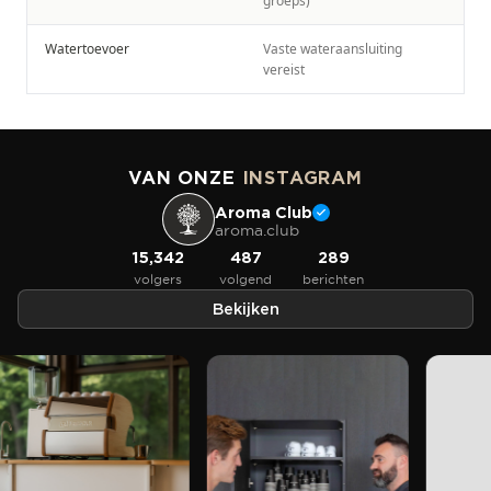
groeps)
Watertoevoer
Vaste wateraansluiting
vereist
VAN ONZE
INSTAGRAM
Aroma Club
aroma.club
15,342
487
289
volgers
volgend
berichten
Bekijken