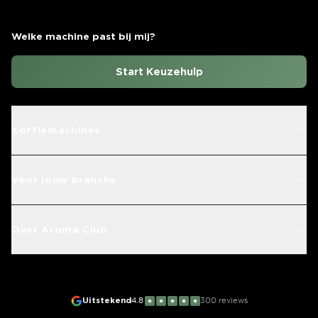
Welke machine past bij mij?
Start Keuzehulp
Koffiemachines
Voor jouw branche
Over Aroma Club
Uitstekend
4.8
300
reviews
★
★
★
★
★