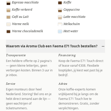
Espresso macchiato
Koffie
Koffie verkeerd
Cappuccino
Café au Lait
Latte macchiato
Warme melk
Melkschuim
Warme chocolademelk
Heet water
Waarom via Aroma Club een Faema E71 Touch bestellen?
Transparantie
Financiering
Een heldere offerte op 2 pagina's
Koop de Faema E71 Touch direct
— geen kleine lettertjes, geen
of lease vanaf €308. Flexibele
verborgen kosten. Binnen 3 uur in
looptijden, jij kiest wat past bij je
je inbox.
bedrijf.
Service
Advies
Eigen monteurs door heel
Onze koffie-experts komen
Nederland. Storing? Bel ons en je
vrijblijvend bij je langs om de
hebt direct iemand aan de lijn —
Faema E71 Touch live te
geen wachtrijen of
demonstreren. Gratis, zonder
ticketnummers.
verplichtingen.