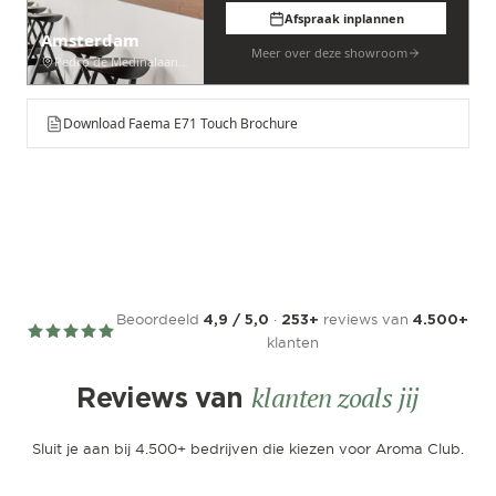
Afspraak inplannen
Amsterdam
Meer over deze showroom
Pedro de Medinalaan 53
Download Faema E71 Touch Brochure
Beoordeeld
·
reviews van
4,9 / 5,0
253+
4.500+
klanten
klanten zoals jij
Reviews van
Sluit je aan bij 4.500+ bedrijven die kiezen voor Aroma Club.