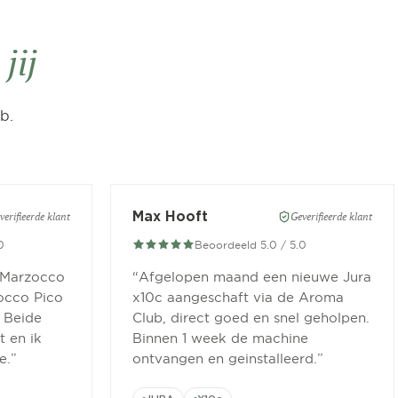
n
jij
b.
Max Hooft
verifieerde klant
Geverifieerde klant
0
Beoordeeld 5.0 / 5.0
 Marzocco
“
Afgelopen maand een nieuwe Jura
occo Pico
x10c aangeschaft via de Aroma
 Beide
Club, direct goed en snel geholpen.
 en ik
Binnen 1 week de machine
e.
”
ontvangen en geinstalleerd.
”