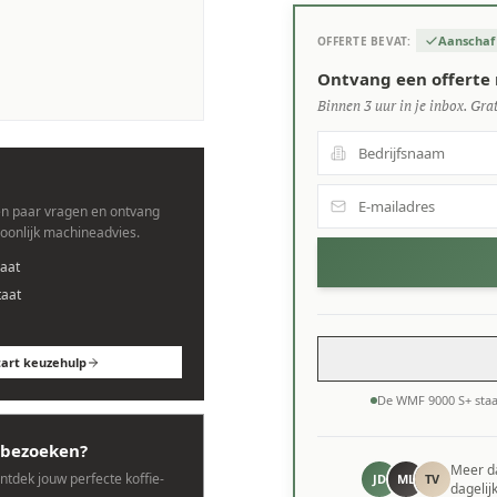
Aanschaf
OFFERTE BEVAT:
s.
Ontvang een offerte
Binnen 3 uur in je inbox. Grat
n paar vragen en ontvang
soonlijk machineadvies.
aat
taat
tart keuzehulp
De WMF 9000 S+ sta
bezoeken?
Meer 
ontdek jouw perfecte koffie-
JD
ML
TV
dagelij