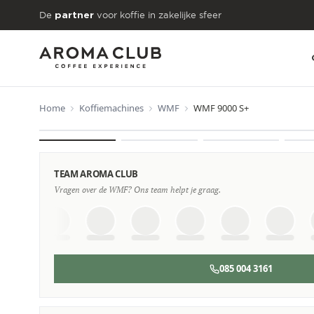
Skip to main content
De
voor koffie in zakelijke sfeer
partner
Home
Koffiemachines
WMF
WMF 9000 S+
VANAF
€269
/maand
TEAM AROMA CLUB
Vragen over de WMF? Ons team helpt je graag.
085 004 3161