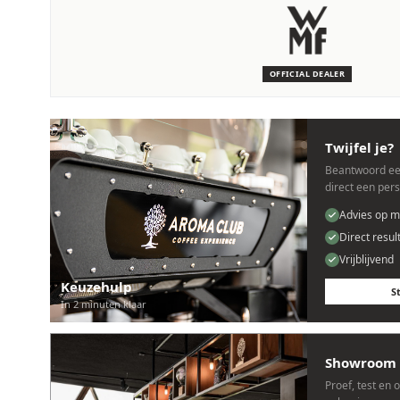
SERVICE & ONDERHOUD
Wij staan voor je klaar
Deskundige monteurs die verstand hebben van WMF machine
OFFICIAL DEALER
Persoonlijk, snel en zonder gedoe.
Twijfel je?
Beantwoord ee
direct een per
Advies op m
Direct resul
Vrijblijvend
Keuzehulp
S
In 2 minuten klaar
Showroom 
Proef, test en 