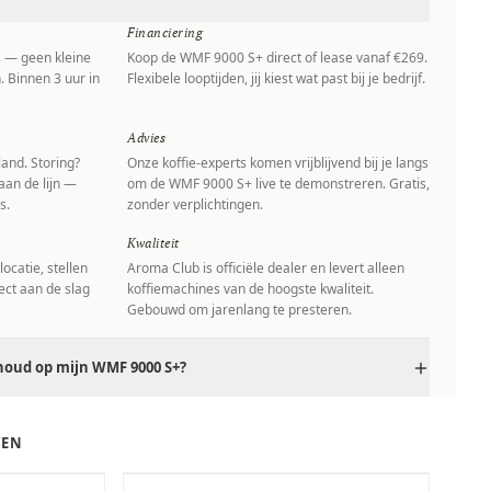
Financiering
s — geen kleine
Koop de WMF 9000 S+ direct of lease vanaf €269.
. Binnen 3 uur in
Flexibele looptijden, jij kiest wat past bij je bedrijf.
Advies
and. Storing?
Onze koffie-experts komen vrijblijvend bij je langs
aan de lijn —
om de WMF 9000 S+ live te demonstreren. Gratis,
s.
zonder verplichtingen.
Kwaliteit
ocatie, stellen
Aroma Club is officiële dealer en levert alleen
rect aan de slag
koffiemachines van de hoogste kwaliteit.
Gebouwd om jarenlang te presteren.
houd op mijn WMF 9000 S+?
VEN