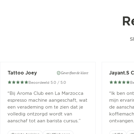
R
S
Tattoo Joey
Jayant.S 
Geverifieerde klant
Beoordeeld 5.0 / 5.0
Be
“
Bij Aroma Club een La Marzocca
“
Ik ben on
espresso machine aangeschaft, wat
mijn ervar
een verademing om te zien dat je
de aanscha
volledig ontzorgd wordt van
koffiemachi
aanschaf tot aan barista cursus.
”
ontvangen