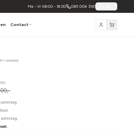
Ma - Vr 08:00 - 18:00
085 004 3161
🇳🇱
NL
nen
Contact
41
+ reviews
)
IJS
00,-
 aanvraag.
baar.
p aanvraag.
maat
.