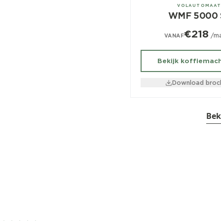
± 250/dag
VOLAUTOMAA
WMF 5000 
€218
/m
VANAF
Bekijk koffiemac
Download broc
Bek