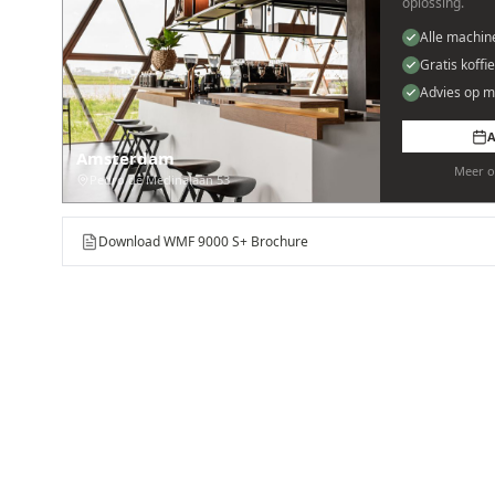
oplossing.
Alle machin
Gratis koffi
Advies op m
A
Amsterdam
Meer o
Pedro de Medinalaan 53
Download WMF 9000 S+ Brochure