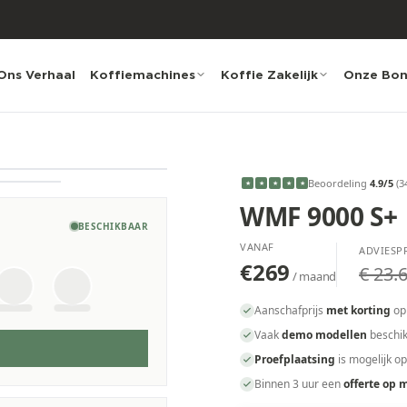
Ons Verhaal
Koffiemachines
Koffie Zakelijk
Onze Bo
Beoordeling
4.9
/5
(
3
★
★
★
★
★
WMF 9000 S+
BESCHIKBAAR
VANAF
ADVIESPR
€269
€ 23.6
/ maand
Aanschafprijs
met korting
op
Vaak
demo modellen
beschik
Proefplaatsing
is mogelijk o
Binnen 3 uur een
offerte op 