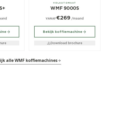
± 350/dag
T
VOLAUTOMAAT
S+
WMF 9000S
€269
aand
/maand
VANAF
hine
Bekijk koffiemachine
hure
Download brochure
ijk alle WMF koffiemachines