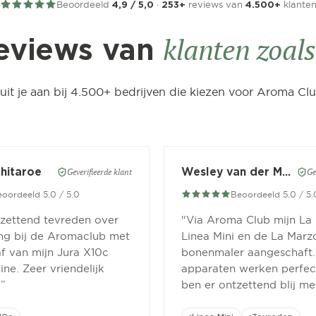
Beoordeeld
·
reviews van
klante
4,9 / 5,0
253+
4.500+
klanten zoals 
eviews van
luit je aan bij 4.500+ bedrijven die kiezen voor Aroma Clu
Chitaroe
Wesley van der Meer
Geverifieerde klant
Ge
oordeeld 5.0 / 5.0
Beoordeeld 5.0 / 5.
tzettend tevreden over
“
Via Aroma Club mijn La
ing bij de Aromaclub met
Linea Mini en de La Marz
f van mijn Jura X10c
bonenmaler aangeschaft.
ne. Zeer vriendelijk
apparaten werken perfect
.
”
ben er ontzettend blij me