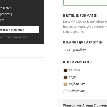
es testen
eproeverij
BESTEL INFORMATIE
aat
De WMF 9000 S+ is ook direct t
het jou uitkomt. Wij adviseren w
fspraak inplannen
scherpste prijs.
ver deze showroom
BELANGRIJKE ASPECTEN
75+ gebruikers
KOFFIEVARIATIES
Espresso
Koffie
Café au Lait
Melkschuim
Waarom via Aroma Club een 