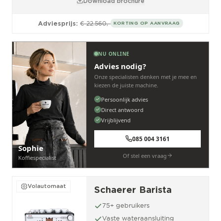
Download brochure
Adviesprijs:
€ 22.560,-
KORTING OP AANVRAAG
NU ONLINE
Advies nodig?
Onze specialisten denken met je mee en
kiezen de juiste machine.
Persoonlijk advies
Direct antwoord
Vrijblijvend
085 004 3161
Sophie
Of stel een vraag
Koffiespecialist
Volautomaat
Schaerer Barista
75+ gebruikers
Vaste wateraansluiting