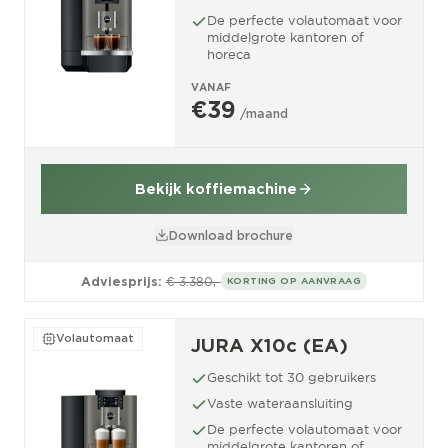
De perfecte volautomaat voor
middelgrote kantoren of
horeca
VANAF
€39
/maand
Bekijk koffiemachine
Download brochure
Adviesprijs:
€ 3.380,-
KORTING OP AANVRAAG
Volautomaat
JURA X10c (EA)
Geschikt tot 30 gebruikers
Vaste wateraansluiting
De perfecte volautomaat voor
middelgrote kantoren of