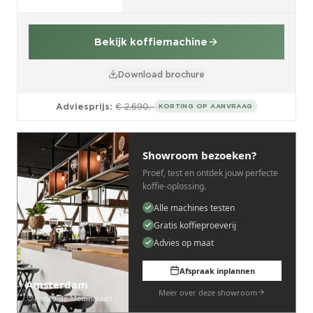
Bekijk koffiemachine
Download brochure
Adviesprijs:
€ 2.690,-
KORTING OP AANVRAAG
Showroom bezoeken?
Proef, test en ontdek jouw perfecte
koffie-oplossing.
Alle machines testen
Gratis koffieproeverij
Advies op maat
Afspraak inplannen
Amsterdam
Meer over deze showroom
Pedro de Medinalaan 53