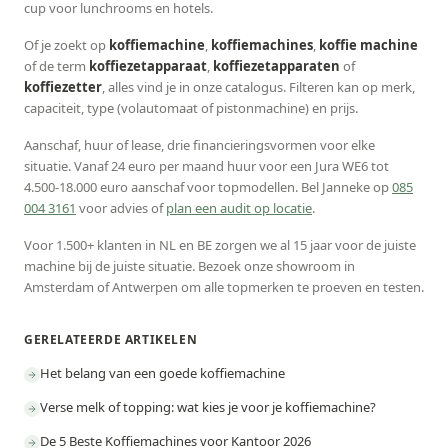
cup voor lunchrooms en hotels.
Of je zoekt op
koffiemachine
,
koffiemachines
,
koffie machine
of de term
koffiezetapparaat
,
koffiezetapparaten
of
koffiezetter
, alles vind je in onze catalogus. Filteren kan op merk,
capaciteit, type (volautomaat of pistonmachine) en prijs.
Aanschaf, huur of lease, drie financieringsvormen voor elke
situatie. Vanaf 24 euro per maand huur voor een Jura WE6 tot
4.500-18.000 euro aanschaf voor topmodellen. Bel Janneke op
085
004 3161
voor advies of
plan een audit op locatie
.
Voor 1.500+ klanten in NL en BE zorgen we al 15 jaar voor de juiste
machine bij de juiste situatie. Bezoek onze showroom in
Amsterdam of Antwerpen om alle topmerken te proeven en testen.
GERELATEERDE ARTIKELEN
Het belang van een goede koffiemachine
Verse melk of topping: wat kies je voor je koffiemachine?
De 5 Beste Koffiemachines voor Kantoor 2026