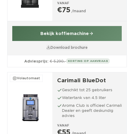
VANAF
€75
/maand
Bekijk koffiemachine
Download brochure
Adviesprijs:
€ 5.290,-
KORTING OP AANVRAAG
Volautomaat
Carimali BlueDot
Geschikt tot 25 gebruikers
Watertank van 4.5 liter
Aroma Club is officieel Carimali
Dealer en geeft deskundig
advies
VANAF
€55
/maand