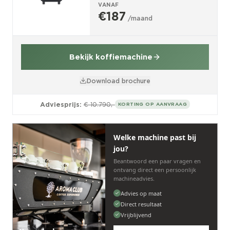
VANAF
€187
/maand
Bekijk koffiemachine
Download brochure
Adviesprijs:
€ 10.790,-
KORTING OP AANVRAAG
Welke machine past bij
jou?
Beantwoord een paar vragen en
ontvang direct een persoonlijk
machineadvies.
Advies op maat
Direct resultaat
Vrijblijvend