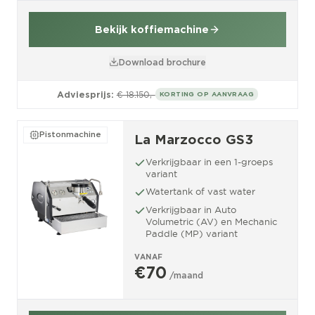
Bekijk koffiemachine
Download brochure
Adviesprijs:
€ 18.150,-
KORTING OP AANVRAAG
Pistonmachine
La Marzocco GS3
Verkrijgbaar in een 1-groeps
variant
Watertank of vast water
Verkrijgbaar in Auto
Volumetric (AV) en Mechanic
Paddle (MP) variant
VANAF
€70
/maand