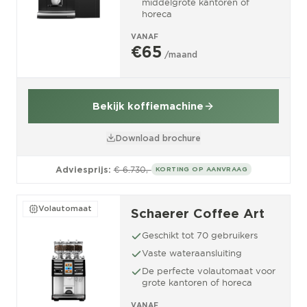
middelgrote kantoren of
horeca
VANAF
€65
/maand
Bekijk koffiemachine
Download brochure
Adviesprijs:
€ 6.730,-
KORTING OP AANVRAAG
Volautomaat
Schaerer Coffee Art
Geschikt tot 70 gebruikers
Vaste wateraansluiting
De perfecte volautomaat voor
grote kantoren of horeca
VANAF