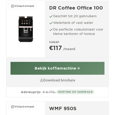
Volautomaat
DR Coffee Office 100
Geschikt tot 20 gebruikers
Watertank of vast water
De perfecte volautomaat voor
kleine kantoren of horeca
VANAF
€117
/maand
Bekijk koffiemachine
Download brochure
Adviesprijs:
€ 6.770,-
KORTING OP AANVRAAG
Volautomaat
WMF 950S