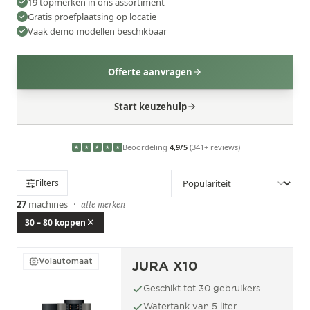
19 topmerken in ons assortiment
Gratis proefplaatsing op locatie
Vaak demo modellen beschikbaar
Offerte aanvragen
Start keuzehulp
Beoordeling
4,9/5
(341+ reviews)
★
★
★
★
★
Filters
27
machines
·
alle merken
30 – 80 koppen
Volautomaat
JURA X10
Geschikt tot 30 gebruikers
Watertank van 5 liter