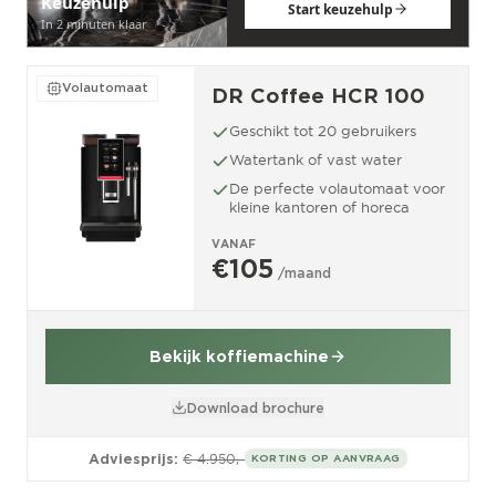
Keuzehulp
Start keuzehulp
In 2 minuten klaar
Volautomaat
DR Coffee HCR 100
Geschikt tot 20 gebruikers
Watertank of vast water
De perfecte volautomaat voor
kleine kantoren of horeca
VANAF
€105
/maand
Bekijk koffiemachine
Download brochure
Adviesprijs:
€ 4.950,-
KORTING OP AANVRAAG