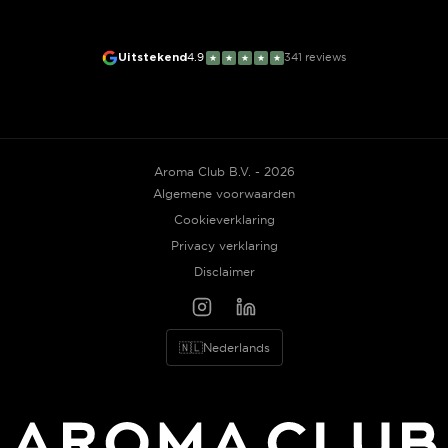
Uitstekend
4.9
341
reviews
★
★
★
★
★
Aroma Club B.V. - 2026
Algemene voorwaarden
Cookieverklaring
Privacy verklaring
Disclaimer
🇳🇱
Nederlands