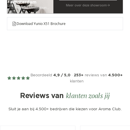
Amsterdam
Meer over deze showroom
Pedro de Medinalaan 53
Download Yunio X51 Brochure
Beoordeeld
·
reviews van
4,9 / 5,0
253+
4.500+
klanten
klanten zoals jij
Reviews van
Sluit je aan bij 4.500+ bedrijven die kiezen voor Aroma Club.