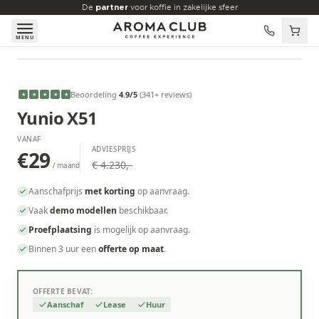
Skip to main content
De
partner
voor koffie in zakelijke sfeer
MENU
VANAF
€29
/maand
Beoordeling
4.9
/5
(
341
+ reviews
)
★
★
★
★
★
Yunio X51
VANAF
ADVIESPRIJS
€29
€ 4.230,-
/ maand
Aanschafprijs
met korting
op aanvraag.
Vaak
demo modellen
beschikbaar.
Proefplaatsing
is mogelijk op aanvraag.
Binnen 3 uur een
offerte op maat
.
OFFERTE BEVAT:
Aanschaf
Lease
Huur