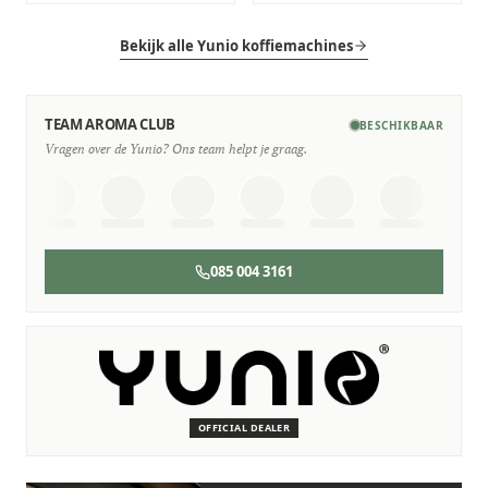
Bekijk alle Yunio koffiemachines
TEAM AROMA CLUB
BESCHIKBAAR
Vragen over de Yunio? Ons team helpt je graag.
085 004 3161
SERVICE & ONDERHOUD
Wij staan voor je klaar
Deskundige monteurs die verstand hebben van Yunio
machines.
OFFICIAL DEALER
Persoonlijk, snel en zonder gedoe.