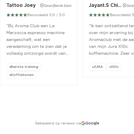
Tattoo Joey
Jayant.S Chitaroe
Geverifieerde klant
Gever
Beoordeeld 5.0 / 5.0
Beoordeeld 5
“
Bij Aroma Club een La
“
Ik ben ontzettend t
Marzocca espresso machine
over mijn ervaring bij
aangeschaft, wat een
Aromaclub met de aa
verademing om te zien dat je
van mijn Jura X10c
volledig ontzorgd wordt van
koffiemachine. Zeer v
aanschaf tot aan barista
ontvangen.
”
cursus.
”
Barista training
JURA
X10c
Koffiebonen
Gebaseerd op reviews via
Google