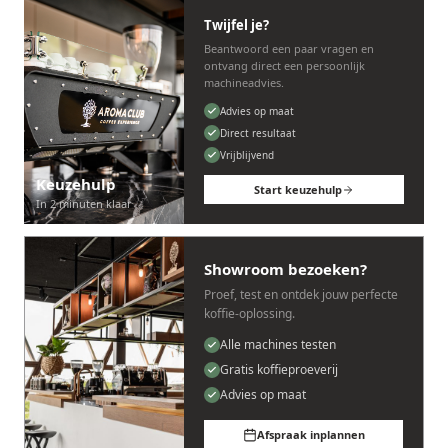
Twijfel je?
Beantwoord een paar vragen en
ontvang direct een persoonlijk
machineadvies.
Advies op maat
Direct resultaat
Vrijblijvend
Keuzehulp
Start keuzehulp
In 2 minuten klaar
Showroom bezoeken?
Proef, test en ontdek jouw perfecte
koffie-oplossing.
Alle machines testen
Gratis koffieproeverij
Advies op maat
Afspraak inplannen