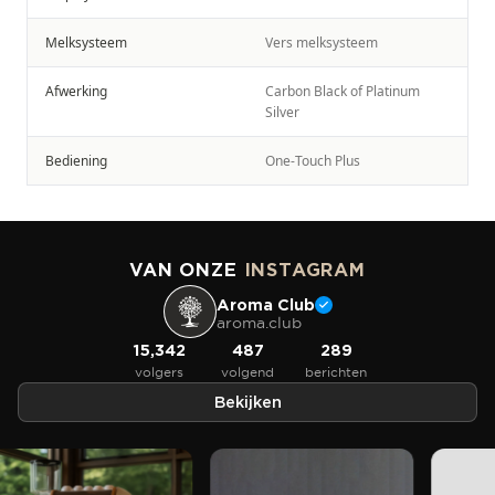
Melksysteem
Vers melksysteem
Afwerking
Carbon Black of Platinum
Silver
Bediening
One-Touch Plus
VAN ONZE
INSTAGRAM
Aroma Club
aroma.club
15,342
487
289
volgers
volgend
berichten
Bekijken