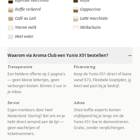
Espresso macchiato
Koffie
Koffie verkeerd
Cappuccino
Café au Lait
Latte macchiato
Warme melk
Melkschuim
Heet water
Waarom via Aroma Club een Yunio X51 bestellen?
Transparantie
Financiering
Een heldere offerte op 2 pagina's
Koop de Yunio X51 direct of lease
— geen kleine lettertjes, geen
vanaf €73. Flexibele looptijden, jij
verborgen kosten. Binnen 3 uur in
kiest wat past bij je bedrijf.
je inbox.
Service
Advies
Eigen monteurs door heel
Onze koffie-experts komen
Nederland. Storing? Bel ons en je
vrijblijvend bij je langs om de
hebt direct iemand aan de lijn —
Yunio X51 live te demonstreren.
geen wachtrijen of
Gratis, zonder verplichtingen.
ticketnummers.