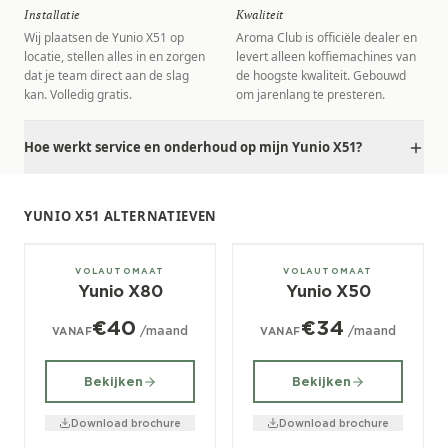
Installatie
Kwaliteit
Wij plaatsen de Yunio X51 op
Aroma Club is officiële dealer en
locatie, stellen alles in en zorgen
levert alleen koffiemachines van
dat je team direct aan de slag
de hoogste kwaliteit. Gebouwd
kan. Volledig gratis.
om jarenlang te presteren.
Hoe werkt service en onderhoud op mijn Yunio X51?
YUNIO X51 ALTERNATIEVEN
± 10/dag
± 70/dag
VOLAUTOMAAT
VOLAUTOMAAT
Yunio X80
Yunio X50
€40
€34
/maand
/maand
VANAF
VANAF
Bekijken
Bekijken
Download brochure
Download brochure