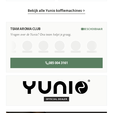
Bekijk alle Yunio koffiemachines
TEAM AROMA CLUB
BESCHIKBAAR
Vragen over de Yunio? Ons team helpt je graag.
085 004 3161
SERVICE & ONDERHOUD
Wij staan voor je klaar
Deskundige monteurs die verstand hebben van Yunio
machines.
OFFICIAL DEALER
Persoonlijk, snel en zonder gedoe.