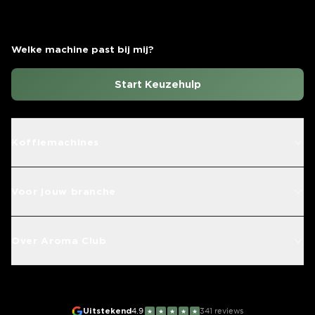
Welke machine past bij mij?
Start Keuzehulp
Koffiemachines
Voor jouw branche
Over Aroma Club
Uitstekend
4.9
341
reviews
★
★
★
★
★