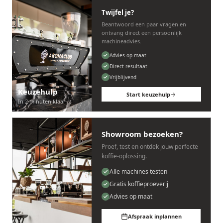
Twijfel je?
Beantwoord een paar vragen en
ontvang direct een persoonlijk
machineadvies.
Advies op maat
Direct resultaat
Vrijblijvend
Keuzehulp
Start keuzehulp
In 2 minuten klaar
Showroom bezoeken?
Proef, test en ontdek jouw perfecte
koffie-oplossing.
Alle machines testen
Gratis koffieproeverij
Advies op maat
Afspraak inplannen