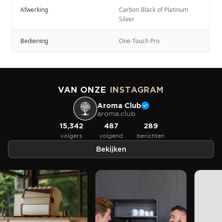
Afwerking
Carbon Black of Platinum
Silver
Bediening
One-Touch Pro
VAN ONZE
INSTAGRAM
Aroma Club
aroma.club
15,342
487
289
volgers
volgend
berichten
Bekijken