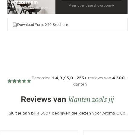
Amsterdam
Meer over deze showroom
Pedro de Medinalaan 53
Download Yunio X50 Brochure
Beoordeeld
·
reviews van
4,9 / 5,0
253+
4.500+
klanten
klanten zoals jij
Reviews van
Sluit je aan bij 4.500+ bedrijven die kiezen voor Aroma Club.