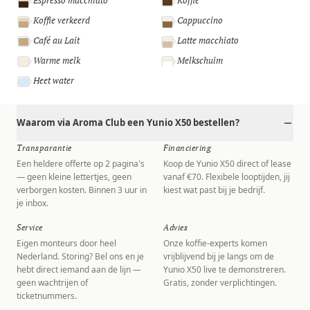
Espresso macchiato
Koffie
Koffie verkeerd
Cappuccino
Café au Lait
Latte macchiato
Warme melk
Melkschuim
Heet water
Waarom via Aroma Club een Yunio X50 bestellen?
Transparantie
Financiering
Een heldere offerte op 2 pagina's
Koop de Yunio X50 direct of lease
— geen kleine lettertjes, geen
vanaf €70. Flexibele looptijden, jij
verborgen kosten. Binnen 3 uur in
kiest wat past bij je bedrijf.
je inbox.
Service
Advies
Eigen monteurs door heel
Onze koffie-experts komen
Nederland. Storing? Bel ons en je
vrijblijvend bij je langs om de
hebt direct iemand aan de lijn —
Yunio X50 live te demonstreren.
geen wachtrijen of
Gratis, zonder verplichtingen.
ticketnummers.