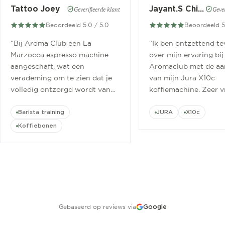
Tattoo Joey
Jayant.S Chitaroe
Geverifieerde klant
Gever
Beoordeeld 5.0 / 5.0
Beoordeeld 5
“
Bij Aroma Club een La
“
Ik ben ontzettend t
Marzocca espresso machine
over mijn ervaring bij
aangeschaft, wat een
Aromaclub met de aa
verademing om te zien dat je
van mijn Jura X10c
volledig ontzorgd wordt van
koffiemachine. Zeer v
aanschaf tot aan barista
ontvangen.
”
cursus.
”
Barista training
JURA
X10c
Koffiebonen
Gebaseerd op reviews via
Google