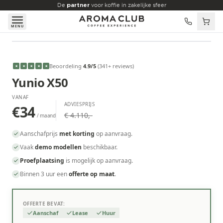
Skip to main content
De
partner
voor koffie in zakelijke sfeer
MENU
VANAF
€34
/maand
Beoordeling
4.9
/5
(
341
+ reviews
)
★
★
★
★
★
Yunio X50
VANAF
ADVIESPRIJS
€34
€ 4.110,-
/ maand
Aanschafprijs
met korting
op aanvraag.
Vaak
demo modellen
beschikbaar.
Proefplaatsing
is mogelijk op aanvraag.
Binnen 3 uur een
offerte op maat
.
OFFERTE BEVAT:
Aanschaf
Lease
Huur