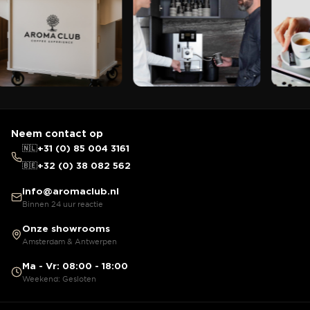
Neem contact op
🇳🇱
+31 (0) 85 004 3161
🇧🇪
+32 (0) 38 082 562
info@aromaclub.nl
Binnen 24 uur reactie
Onze showrooms
Amsterdam & Antwerpen
Ma - Vr: 08:00 - 18:00
Weekend: Gesloten