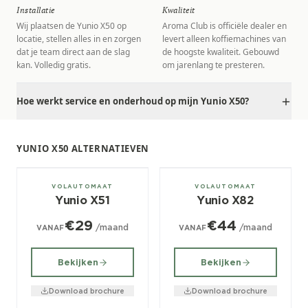
Installatie
Kwaliteit
Wij plaatsen de Yunio X50 op
Aroma Club is officiële dealer en
locatie, stellen alles in en zorgen
levert alleen koffiemachines van
dat je team direct aan de slag
de hoogste kwaliteit. Gebouwd
kan. Volledig gratis.
om jarenlang te presteren.
Hoe werkt service en onderhoud op mijn Yunio X50?
YUNIO X50 ALTERNATIEVEN
± 40/dag
± 100/dag
VOLAUTOMAAT
VOLAUTOMAAT
Yunio X51
Yunio X82
€29
€44
/maand
/maand
VANAF
VANAF
Bekijken
Bekijken
Download brochure
Download brochure