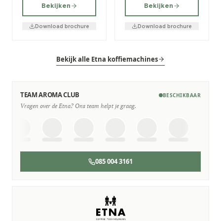
Bekijken
Bekijken
Download brochure
Download brochure
Bekijk alle Etna koffiemachines
TEAM AROMA CLUB
BESCHIKBAAR
Vragen over de Etna? Ons team helpt je graag.
085 004 3161
SERVICE & ONDERHOUD
Wij staan voor je klaar
Deskundige monteurs die verstand hebben van Etna