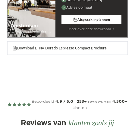
Advies op maat
Afspraak inplannen
Amsterdam
Meer over deze showroom
Pedro de Medinalaan 53
Download ETNA Dorado Espresso Compact Brochure
Beoordeeld
·
reviews van
4,9 / 5,0
253+
4.500+
klanten
klanten zoals jij
Reviews van