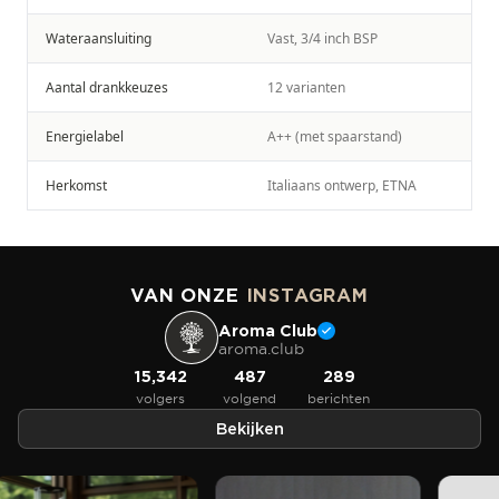
Wateraansluiting
Vast, 3/4 inch BSP
Aantal drankkeuzes
12 varianten
Energielabel
A++ (met spaarstand)
Herkomst
Italiaans ontwerp, ETNA
VAN ONZE
INSTAGRAM
Aroma Club
aroma.club
15,342
487
289
volgers
volgend
berichten
Bekijken