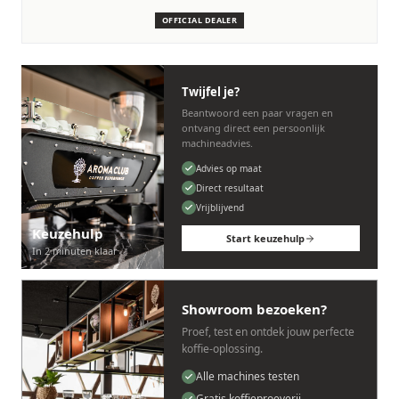
machines.
OFFICIAL DEALER
Persoonlijk, snel en zonder gedoe.
Twijfel je?
Beantwoord een paar vragen en
ontvang direct een persoonlijk
machineadvies.
Advies op maat
Direct resultaat
Vrijblijvend
Keuzehulp
Start keuzehulp
In 2 minuten klaar
Showroom bezoeken?
Proef, test en ontdek jouw perfecte
koffie-oplossing.
Alle machines testen
Gratis koffieproeverij