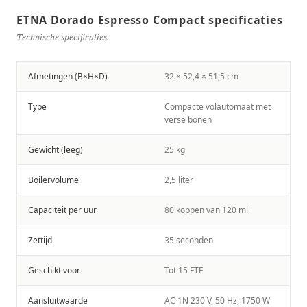
ETNA Dorado Espresso Compact specificaties
Technische specificaties.
Afmetingen (B×H×D)
32 × 52,4 × 51,5 cm
Type
Compacte volautomaat met
verse bonen
Gewicht (leeg)
25 kg
Boilervolume
2,5 liter
Capaciteit per uur
80 koppen van 120 ml
Zettijd
35 seconden
Geschikt voor
Tot 15 FTE
Aansluitwaarde
AC 1N 230 V, 50 Hz, 1750 W