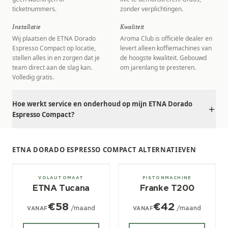
ticketnummers.
zonder verplichtingen.
Installatie
Kwaliteit
Wij plaatsen de ETNA Dorado
Aroma Club is officiële dealer en
Espresso Compact op locatie,
levert alleen koffiemachines van
stellen alles in en zorgen dat je
de hoogste kwaliteit. Gebouwd
team direct aan de slag kan.
om jarenlang te presteren.
Volledig gratis.
Hoe werkt service en onderhoud op mijn ETNA Dorado
Espresso Compact?
ETNA DORADO ESPRESSO COMPACT ALTERNATIEVEN
± 120/dag
1, 2, 3 groeps
VOLAUTOMAAT
PISTONMACHINE
ETNA Tucana
Franke T200
€58
€42
/maand
/maand
VANAF
VANAF