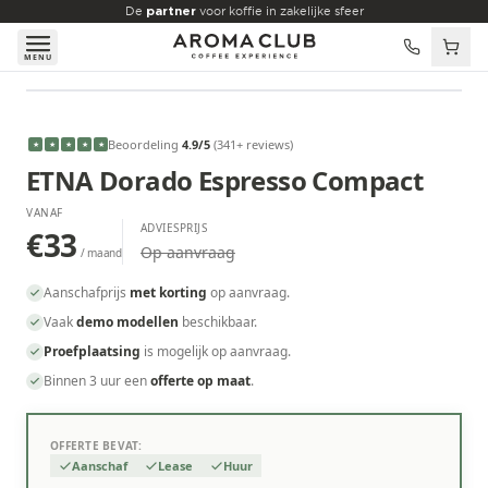
Skip to main content
De
partner
voor koffie in zakelijke sfeer
MENU
VANAF
€33
/maand
Beoordeling
4.9
/5
(
341
+ reviews
)
★
★
★
★
★
ETNA Dorado Espresso Compact
VANAF
ADVIESPRIJS
€33
Op aanvraag
/ maand
Aanschafprijs
met korting
op aanvraag.
Vaak
demo modellen
beschikbaar.
Proefplaatsing
is mogelijk op aanvraag.
Binnen 3 uur een
offerte op maat
.
OFFERTE BEVAT:
Aanschaf
Lease
Huur