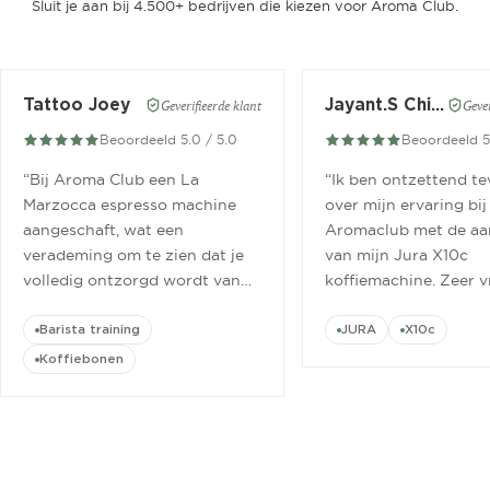
Sluit je aan bij 4.500+ bedrijven die kiezen voor Aroma Club.
Tattoo Joey
Jayant.S Chitaroe
Geverifieerde klant
Gever
Beoordeeld 5.0 / 5.0
Beoordeeld 5
“
Bij Aroma Club een La
“
Ik ben ontzettend t
Marzocca espresso machine
over mijn ervaring bij
aangeschaft, wat een
Aromaclub met de aa
verademing om te zien dat je
van mijn Jura X10c
volledig ontzorgd wordt van
koffiemachine. Zeer v
aanschaf tot aan barista
ontvangen.
”
cursus.
”
Barista training
JURA
X10c
Koffiebonen