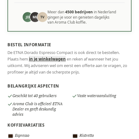
Meer dan
4500 bedrijven
in Nederland
JD
ML
TV
gingen je voor en genieten dagelijks
van Aroma Club koffie.
BESTEL INFORMATIE
De ETNA Dorado Espresso Compact is ook direct te bestellen.
Plaats hem
in je winkelwagen
en reken af wanneer het jou
uitkomt. Wij adviseren wel om eerst een offerte aan te vragen, zo
profiteer je altijd van de scherpste prijs.
BELANGRIJKE ASPECTEN
Geschikt tot 40 gebruikers
Vaste wateraansluiting
Aroma Club is officieel ETNA
Dealer en geeft deskundig
advies
KOFFIEVARIATIES
Espresso
Ristretto