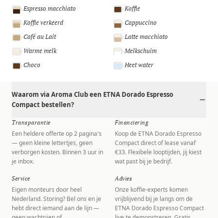
Espresso macchiato
Koffie
Koffie verkeerd
Cappuccino
Café au Lait
Latte macchiato
Warme melk
Melkschuim
Choco
Heet water
Waarom via Aroma Club een ETNA Dorado Espresso
Compact bestellen?
Transparantie
Financiering
Een heldere offerte op 2 pagina's
Koop de ETNA Dorado Espresso
— geen kleine lettertjes, geen
Compact direct of lease vanaf
verborgen kosten. Binnen 3 uur in
€33. Flexibele looptijden, jij kiest
je inbox.
wat past bij je bedrijf.
Service
Advies
Eigen monteurs door heel
Onze koffie-experts komen
Nederland. Storing? Bel ons en je
vrijblijvend bij je langs om de
hebt direct iemand aan de lijn —
ETNA Dorado Espresso Compact
geen wachtrijen of
live te demonstreren. Gratis,