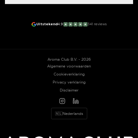
Uitstekend
4.9
341
reviews
★
★
★
★
★
Aroma Club B.V. - 2026
Algemene voorwaarden
Cookieverklaring
Privacy verklaring
Disclaimer
🇳🇱
Nederlands