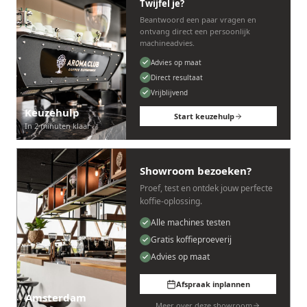
Twijfel je?
Beantwoord een paar vragen en
ontvang direct een persoonlijk
machineadvies.
Advies op maat
Direct resultaat
Vrijblijvend
Keuzehulp
Start keuzehulp
In 2 minuten klaar
Showroom bezoeken?
Proef, test en ontdek jouw perfecte
koffie-oplossing.
Alle machines testen
Gratis koffieproeverij
Advies op maat
Afspraak inplannen
Amsterdam
Meer over deze showroom