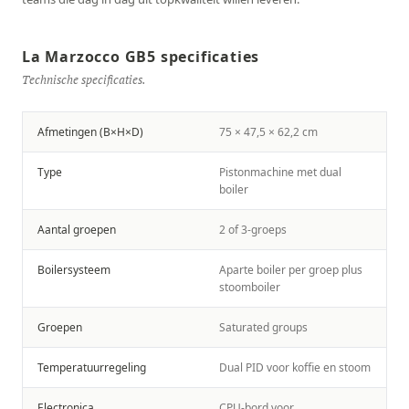
La Marzocco GB5 specificaties
Technische specificaties.
Afmetingen (B×H×D)
75 × 47,5 × 62,2 cm
Type
Pistonmachine met dual
boiler
Aantal groepen
2 of 3-groeps
Boilersysteem
Aparte boiler per groep plus
stoomboiler
Groepen
Saturated groups
Temperatuurregeling
Dual PID voor koffie en stoom
Electronica
CPU-bord voor