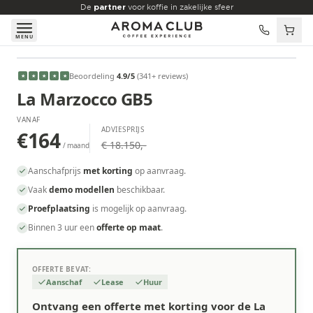
Skip to main content
De
partner
voor koffie in zakelijke sfeer
MENU
VANAF
Beoordeling
4.9
/5
(
341
+ reviews
)
★
★
★
★
★
€164
/maand
La Marzocco GB5
VANAF
ADVIESPRIJS
€164
€ 18.150,-
/ maand
Aanschafprijs
met korting
op aanvraag.
Vaak
demo modellen
beschikbaar.
Proefplaatsing
is mogelijk op aanvraag.
Binnen 3 uur een
offerte op maat
.
OFFERTE BEVAT:
Aanschaf
Lease
Huur
Ontvang een offerte met korting voor de La