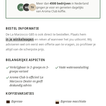
Meer dan
4500 bedrijven
in Nederland
JD
ML
TV
gingen je voor en genieten dagelijks
van Aroma Club koffie.
BESTEL INFORMATIE
De La Marzocco GB5 is ook direct te bestellen. Plaats hem
in je winkelwagen
en reken af wanneer het jou uitkomt. Wij
adviseren wel om eerst een offerte aan te vragen, zo profiteer je
altijd van de scherpste prijs.
BELANGRIJKE ASPECTEN
Verkrijgbaar in 2-groeps en 3-
Vaste wateraansluiting
groeps variant
Aroma Club is officieel La
Marzocco Dealer en geeft
deskundig advies
KOFFIEVARIATIES
Espresso
Espresso macchiato