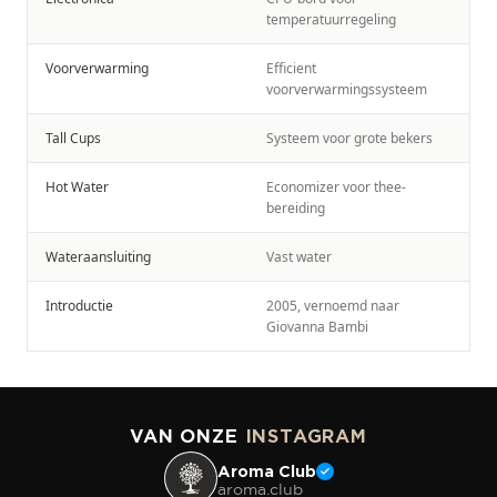
temperatuurregeling
Voorverwarming
Efficient
voorverwarmingssysteem
Tall Cups
Systeem voor grote bekers
Hot Water
Economizer voor thee-
bereiding
Wateraansluiting
Vast water
Introductie
2005, vernoemd naar
Giovanna Bambi
VAN ONZE
INSTAGRAM
Aroma Club
aroma.club