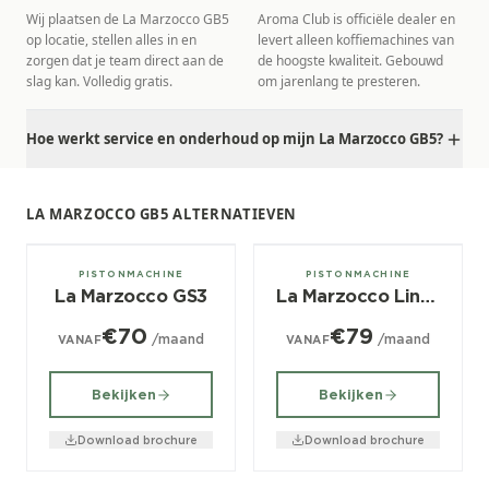
Wij plaatsen de La Marzocco GB5
Aroma Club is officiële dealer en
op locatie, stellen alles in en
levert alleen koffiemachines van
zorgen dat je team direct aan de
de hoogste kwaliteit. Gebouwd
slag kan. Volledig gratis.
om jarenlang te presteren.
Hoe werkt service en onderhoud op mijn La Marzocco GB5?
LA MARZOCCO GB5 ALTERNATIEVEN
1 groeps
1 groeps
PISTONMACHINE
PISTONMACHINE
La Marzocco GS3
La Marzocco Linea Mini
€70
€79
/maand
/maand
VANAF
VANAF
Bekijken
Bekijken
Download brochure
Download brochure