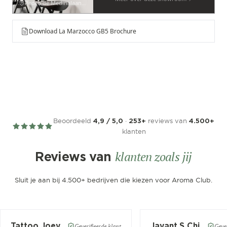
Pedro de Medinalaan 53
Download La Marzocco GB5 Brochure
Beoordeeld
·
reviews van
4,9 / 5,0
253+
4.500+
klanten
klanten zoals jij
Reviews van
Sluit je aan bij 4.500+ bedrijven die kiezen voor Aroma Club.
Tattoo Joey
Jayant.S Chitaroe
Geverifieerde klant
Gever