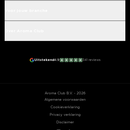
Voor jouw branche
Over Aroma Club
Uitstekend
4.9
341
reviews
★
★
★
★
★
Aroma Club B.V. - 2026
Algemene voorwaarden
Cookieverklaring
Privacy verklaring
Disclaimer