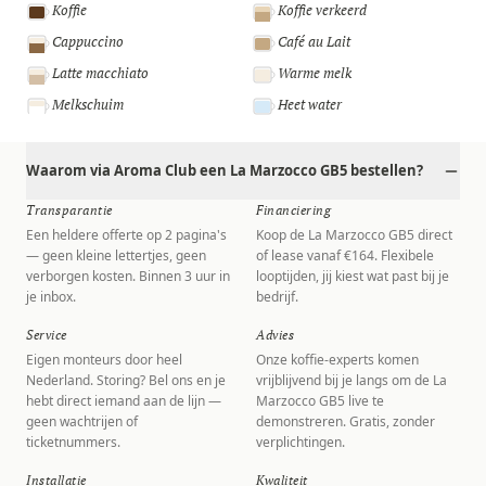
Koffie
Koffie verkeerd
Cappuccino
Café au Lait
Latte macchiato
Warme melk
Melkschuim
Heet water
Waarom via Aroma Club een La Marzocco GB5 bestellen?
Transparantie
Financiering
Een heldere offerte op 2 pagina's
Koop de La Marzocco GB5 direct
— geen kleine lettertjes, geen
of lease vanaf €164. Flexibele
verborgen kosten. Binnen 3 uur in
looptijden, jij kiest wat past bij je
je inbox.
bedrijf.
Service
Advies
Eigen monteurs door heel
Onze koffie-experts komen
Nederland. Storing? Bel ons en je
vrijblijvend bij je langs om de La
hebt direct iemand aan de lijn —
Marzocco GB5 live te
geen wachtrijen of
demonstreren. Gratis, zonder
ticketnummers.
verplichtingen.
Installatie
Kwaliteit