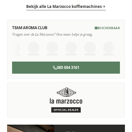
Bekijk alle La Marzocco koffiemachines
TEAM AROMA CLUB
BESCHIKBAAR
Vragen over de La Marzocco? Ons team helpt je graag.
085 004 3161
SERVICE & ONDERHOUD
Wij staan voor je klaar
Deskundige monteurs die verstand hebben van La
Marzocco machines.
OFFICIAL DEALER
Persoonlijk, snel en zonder gedoe.