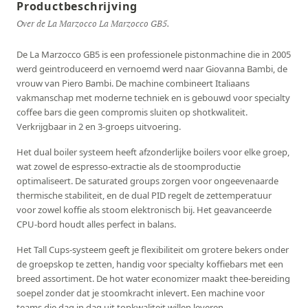
Productbeschrijving
Over de La Marzocco La Marzocco GB5.
De La Marzocco GB5 is een professionele pistonmachine die in 2005
werd geintroduceerd en vernoemd werd naar Giovanna Bambi, de
vrouw van Piero Bambi. De machine combineert Italiaans
vakmanschap met moderne techniek en is gebouwd voor specialty
coffee bars die geen compromis sluiten op shotkwaliteit.
Verkrijgbaar in 2 en 3-groeps uitvoering.
Het dual boiler systeem heeft afzonderlijke boilers voor elke groep,
wat zowel de espresso-extractie als de stoomproductie
optimaliseert. De saturated groups zorgen voor ongeevenaarde
thermische stabiliteit, en de dual PID regelt de zettemperatuur
voor zowel koffie als stoom elektronisch bij. Het geavanceerde
CPU-bord houdt alles perfect in balans.
Het Tall Cups-systeem geeft je flexibiliteit om grotere bekers onder
de groepskop te zetten, handig voor specialty koffiebars met een
breed assortiment. De hot water economizer maakt thee-bereiding
soepel zonder dat je stoomkracht inlevert. Een machine voor
teams die dag in dag uit topkwaliteit willen leveren.