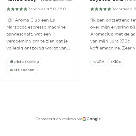
Beoordeeld 5.0 / 5.0
Beoordeeld 5
“
Bij Aroma Club een La
“
Ik ben ontzettend t
Marzocca espresso machine
over mijn ervaring bij
aangeschaft, wat een
Aromaclub met de aa
verademing om te zien dat je
van mijn Jura X10c
volledig ontzorgd wordt van
koffiemachine. Zeer v
aanschaf tot aan barista
ontvangen.
”
cursus.
”
Barista training
JURA
X10c
Koffiebonen
Gebaseerd op reviews via
Google