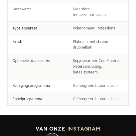
Heet water
Meerdere
temperatuurniveaus
Type apparaat
Volautomaat Professional
Finish
Platinum met chroom
druppelbak
Optionele accessoires
Kopjeswarmer, Cool Control,
wateraansluiting,
betaalsysteem
Reinigingsprogramma
Geïntegreerd automatisch
Spoelprogramma
Geïntegreerd automatisch
VAN ONZE
INSTAGRAM