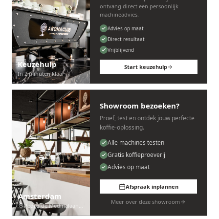
ontvang direct een persoonlijk
machineadvies.
Advies op maat
Direct resultaat
Vrijblijvend
Keuzehulp
Start keuzehulp
In 2 minuten klaar
Showroom bezoeken?
Proef, test en ontdek jouw perfecte
koffie-oplossing.
Alle machines testen
Gratis koffieproeverij
Advies op maat
Afspraak inplannen
Amsterdam
Meer over deze showroom
Pedro de Medinalaan 53