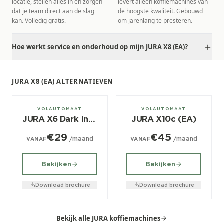
locatie, stellen alles in en zorgen
levert alleen koffiemachines van
dat je team direct aan de slag
de hoogste kwaliteit. Gebouwd
kan. Volledig gratis.
om jarenlang te presteren.
Hoe werkt service en onderhoud op mijn JURA X8 (EA)?
JURA X8 (EA) ALTERNATIEVEN
± 80/dag
± 80/dag
VOLAUTOMAAT
VOLAUTOMAAT
JURA X6 Dark Inox (EA)
JURA X10c (EA)
€29
€45
/maand
/maand
VANAF
VANAF
Bekijken
Bekijken
Download brochure
Download brochure
Bekijk alle JURA koffiemachines