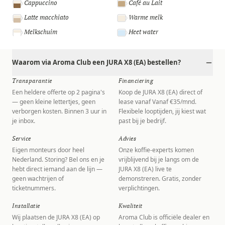
Cappuccino
Café au Lait
Latte macchiato
Warme melk
Melkschuim
Heet water
Waarom via Aroma Club een JURA X8 (EA) bestellen?
Transparantie
Financiering
Een heldere offerte op 2 pagina's
Koop de JURA X8 (EA) direct of
— geen kleine lettertjes, geen
lease vanaf Vanaf €35/mnd.
verborgen kosten. Binnen 3 uur in
Flexibele looptijden, jij kiest wat
je inbox.
past bij je bedrijf.
Service
Advies
Eigen monteurs door heel
Onze koffie-experts komen
Nederland. Storing? Bel ons en je
vrijblijvend bij je langs om de
hebt direct iemand aan de lijn —
JURA X8 (EA) live te
geen wachtrijen of
demonstreren. Gratis, zonder
ticketnummers.
verplichtingen.
Installatie
Kwaliteit
Wij plaatsen de JURA X8 (EA) op
Aroma Club is officiële dealer en