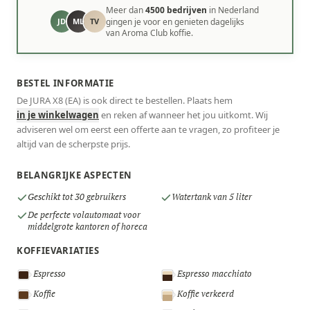
Meer dan
4500 bedrijven
in Nederland
JD
ML
TV
gingen je voor en genieten dagelijks
van Aroma Club koffie.
BESTEL INFORMATIE
De JURA X8 (EA) is ook direct te bestellen. Plaats hem
in je winkelwagen
en reken af wanneer het jou uitkomt. Wij
adviseren wel om eerst een offerte aan te vragen, zo profiteer je
altijd van de scherpste prijs.
BELANGRIJKE ASPECTEN
Geschikt tot 30 gebruikers
Watertank van 5 liter
De perfecte volautomaat voor
middelgrote kantoren of horeca
KOFFIEVARIATIES
Espresso
Espresso macchiato
Koffie
Koffie verkeerd