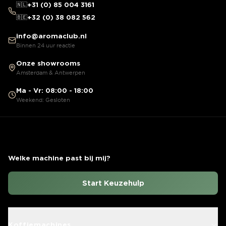
🇳🇱
+31 (0) 85 004 3161
🇧🇪
+32 (0) 38 082 562
info@aromaclub.nl
Binnen 24 uur reactie
Onze showrooms
Amsterdam & Antwerpen
Ma - Vr: 08:00 - 18:00
Weekend: Gesloten
Welke machine past bij mij?
Start Keuzehulp
Koffiemachines