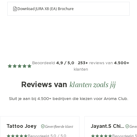
Download JURA X8 (EA) Brochure
Beoordeeld
·
reviews van
4,9 / 5,0
253+
4.500+
klanten
klanten zoals jij
Reviews van
Sluit je aan bij 4.500+ bedrijven die kiezen voor Aroma Club.
Tattoo Joey
Jayant.S Chitaroe
Geverifieerde klant
Gever
Beoordeeld 5.0 / 5.0
Beoordeeld 5