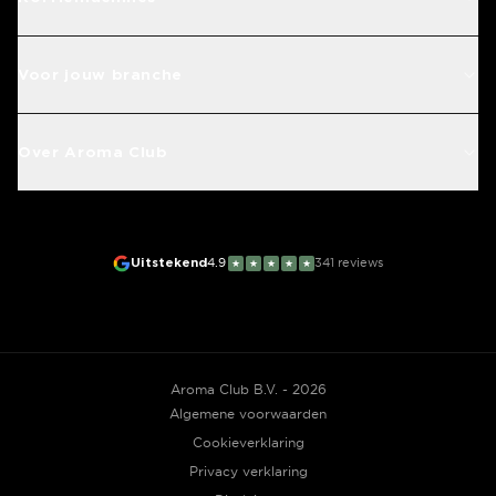
Voor jouw branche
Over Aroma Club
Uitstekend
4.9
341
reviews
★
★
★
★
★
Aroma Club B.V. - 2026
Algemene voorwaarden
Cookieverklaring
Privacy verklaring