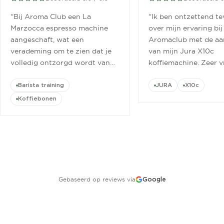
“
Bij Aroma Club een La
“
Ik ben ontzettend t
Marzocca espresso machine
over mijn ervaring bij
aangeschaft, wat een
Aromaclub met de aa
verademing om te zien dat je
van mijn Jura X10c
volledig ontzorgd wordt van
koffiemachine. Zeer v
aanschaf tot aan barista
ontvangen.
”
cursus.
”
Barista training
JURA
X10c
Koffiebonen
Gebaseerd op reviews via
Google