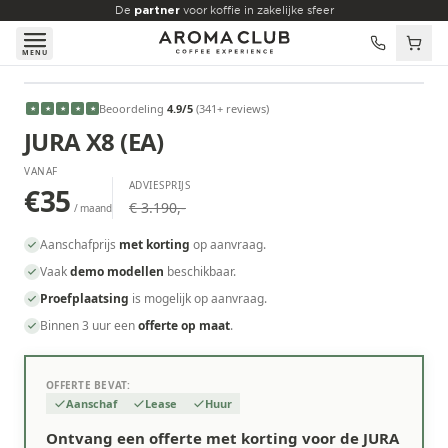
Skip to main content
De
partner
voor koffie in zakelijke sfeer
MENU
VANAF
Beoordeling
4.9
/5
(
341
+ reviews
)
★
★
★
★
★
€35
/maand
JURA X8 (EA)
VANAF
ADVIESPRIJS
€35
€ 3.190,-
/ maand
Aanschafprijs
met korting
op aanvraag.
Vaak
demo modellen
beschikbaar.
Proefplaatsing
is mogelijk op aanvraag.
Binnen 3 uur een
offerte op maat
.
OFFERTE BEVAT:
Aanschaf
Lease
Huur
Ontvang een offerte met korting voor de JURA