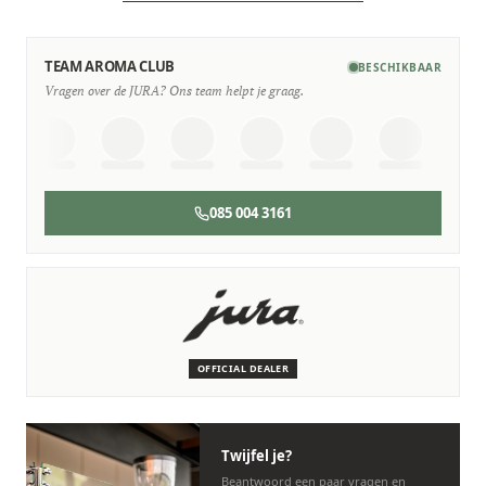
TEAM AROMA CLUB
BESCHIKBAAR
Vragen over de JURA? Ons team helpt je graag.
085 004 3161
SERVICE & ONDERHOUD
Wij staan voor je klaar
Deskundige monteurs die verstand hebben van JURA
machines.
OFFICIAL DEALER
Persoonlijk, snel en zonder gedoe.
Twijfel je?
Beantwoord een paar vragen en