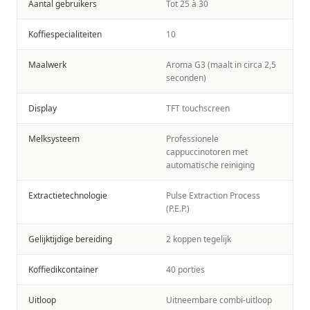
Aantal gebruikers
Tot 25 à 30
Koffiespecialiteiten
10
Maalwerk
Aroma G3 (maalt in circa 2,5
seconden)
Display
TFT touchscreen
Melksysteem
Professionele
cappuccinotoren met
automatische reiniging
Extractietechnologie
Pulse Extraction Process
(P.E.P.)
Gelijktijdige bereiding
2 koppen tegelijk
Koffiedikcontainer
40 porties
Uitloop
Uitneembare combi-uitloop