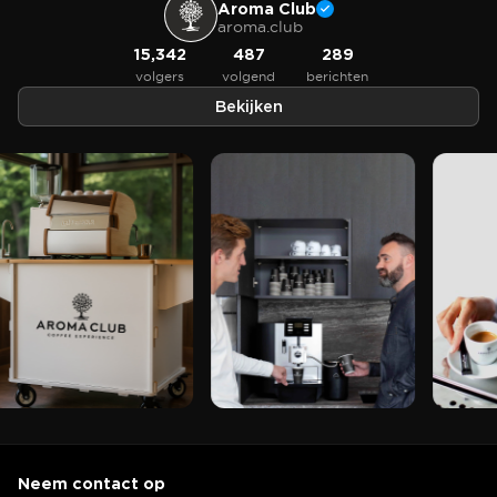
Aroma Club
aroma.club
15,342
487
289
volgers
volgend
berichten
Bekijken
Neem contact op