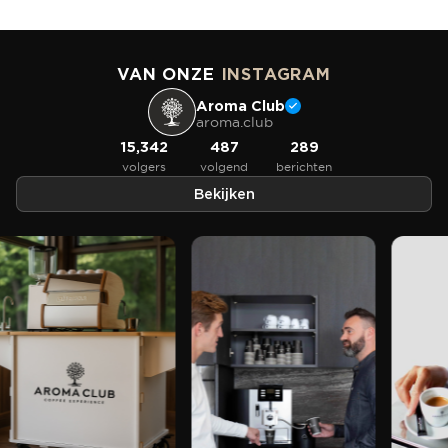
VAN ONZE
INSTAGRAM
Aroma Club
aroma.club
15,342
487
289
volgers
volgend
berichten
Bekijken