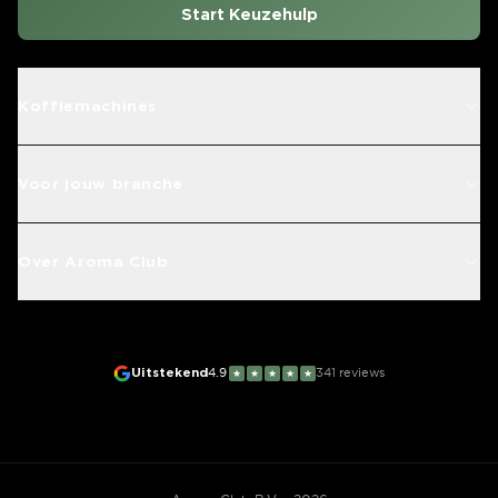
Start Keuzehulp
Koffiemachines
Voor jouw branche
Over Aroma Club
Uitstekend
4.9
341
reviews
★
★
★
★
★