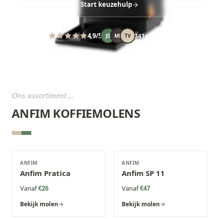
Start keuzehulp
4,9
/5
341
+
reviews
JD
ML
TV
Ons assortiment ...
ANFIM
KOFFIEMOLENS
ANFIM
ANFIM
Anfim Pratica
Anfim SP 11
Vanaf
€26
Vanaf
€47
Bekijk molen
Bekijk molen