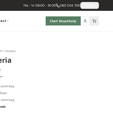
Ma - Vr 08:00 - 18:00
085 004 3161
🇳🇱
NL
act
Start Keuzehulp
41
+ reviews
)
ria
S
,-
 aanvraag.
baar.
p aanvraag.
maat
.