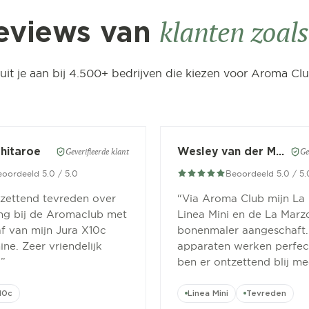
klanten zoals 
eviews van
luit je aan bij 4.500+ bedrijven die kiezen voor Aroma Clu
Chitaroe
Wesley van der Meer
Geverifieerde klant
Ge
oordeeld 5.0 / 5.0
Beoordeeld 5.0 / 5.
tzettend tevreden over
“
Via Aroma Club mijn La
ing bij de Aromaclub met
Linea Mini en de La Marz
f van mijn Jura X10c
bonenmaler aangeschaft.
ne. Zeer vriendelijk
apparaten werken perfect
.
”
ben er ontzettend blij me
10c
Linea Mini
Tevreden