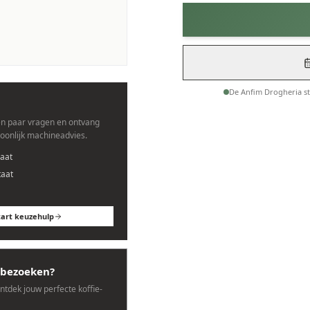
es.
De Anfim Drogheria s
n paar vragen en ontvang
soonlijk machineadvies.
aat
taat
tart keuzehulp
bezoeken?
ontdek jouw perfecte koffie-