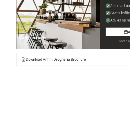
Alle machin
Gratis koffi
Advies op m
A
Amsterdam
Meer o
Pedro de Medinalaan 53
Download Anfim Drogheria Brochure