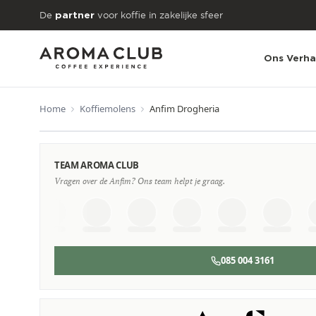
Skip to main content
De
voor koffie in zakelijke sfeer
partner
Ons Verha
Home
Koffiemolens
Anfim Drogheria
VANAF
€29
TEAM AROMA CLUB
/maand
Vragen over de Anfim? Ons team helpt je graag.
085 004 3161