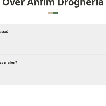
Over Anfim Drogheria
esso?
es malen?