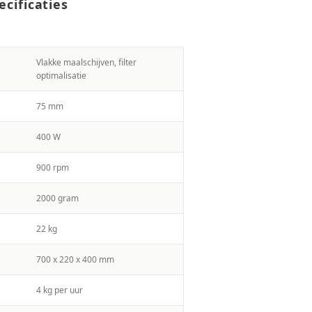
cificaties
Vlakke maalschijven, filter
optimalisatie
75 mm
400 W
900 rpm
2000 gram
22 kg
700 x 220 x 400 mm
4 kg per uur