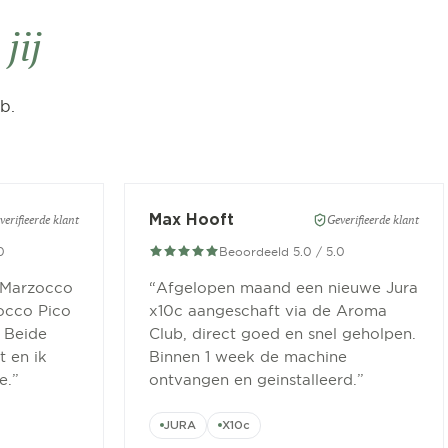
jij
b.
Max Hooft
verifieerde klant
Geverifieerde klant
0
Beoordeeld 5.0 / 5.0
 Marzocco
“
Afgelopen maand een nieuwe Jura
occo Pico
x10c aangeschaft via de Aroma
 Beide
Club, direct goed en snel geholpen.
 en ik
Binnen 1 week de machine
e.
”
ontvangen en geinstalleerd.
”
JURA
X10c