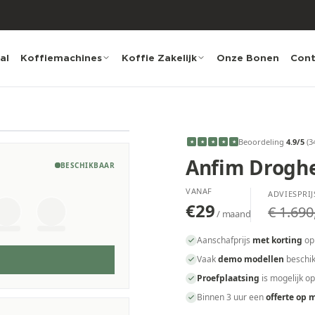
al
Koffiemachines
Koffie Zakelijk
Onze Bonen
Cont
Beoordeling
4.9
/5
(
3
★
★
★
★
★
Anfim Droghe
BESCHIKBAAR
VANAF
ADVIESPRIJ
€29
€ 1.690
/ maand
Aanschafprijs
met korting
op
Vaak
demo modellen
beschik
Proefplaatsing
is mogelijk o
Binnen 3 uur een
offerte op 