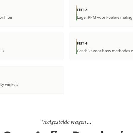
FEIT 2
r filter
Lager RPM voor koelere maling
FEIT 4
uik
Geschikt voor brew methodes en
lty winkels
Veelgestelde vragen ...