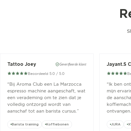
R
S
Tattoo Joey
Jayant.S 
Geverifieerde klant
Beoordeeld 5.0 / 5.0
Be
“
Bij Aroma Club een La Marzocca
“
Ik ben on
espresso machine aangeschaft, wat
mijn ervar
een verademing om te zien dat je
de aanscha
volledig ontzorgd wordt van
koffiemachi
aanschaf tot aan barista cursus.
”
ontvangen
Barista training
Koffiebonen
JURA
X