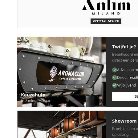
SERVICE & ONDERHOUD
Wij staan voor je klaar
Deskundige monteurs die verstand hebben van Anfim machin
OFFICIAL DEALER
Persoonlijk, snel en zonder gedoe.
Twijfel je?
Beantwoord ee
direct een per
Advies op m
Direct resul
Vrijblijvend
Keuzehulp
S
In 2 minuten klaar
Showroom 
Proef, test en 
oplossing.