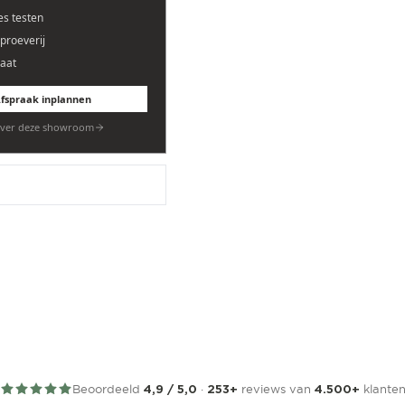
es testen
eproeverij
aat
fspraak inplannen
ver deze showroom
Beoordeeld
·
reviews van
klante
4,9 / 5,0
253+
4.500+