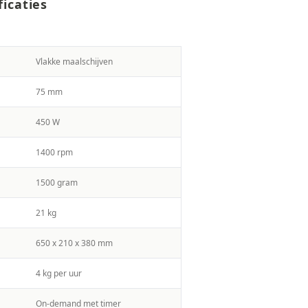
ficaties
Vlakke maalschijven
75 mm
450 W
1400 rpm
1500 gram
21 kg
650 x 210 x 380 mm
4 kg per uur
On-demand met timer