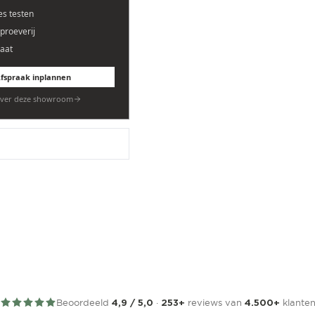
es testen
eproeverij
aat
fspraak inplannen
ver deze showroom
Beoordeeld
·
reviews van
klante
4,9 / 5,0
253+
4.500+