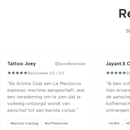
R
S
Tattoo Joey
Jayant.S 
Geverifieerde klant
Beoordeeld 5.0 / 5.0
Be
“
Bij Aroma Club een La Marzocca
“
Ik ben on
espresso machine aangeschaft, wat
mijn ervar
een verademing om te zien dat je
de aanscha
volledig ontzorgd wordt van
koffiemachi
aanschaf tot aan barista cursus.
”
ontvangen
Barista training
Koffiebonen
JURA
X