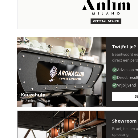
SERVICE & ONDERHOUD
Wij staan voor je klaar
Deskundige monteurs die verstand hebben van Anfim machin
OFFICIAL DEALER
Persoonlijk, snel en zonder gedoe.
Twijfel je?
Beantwoord ee
direct een per
Advies op m
Direct resul
Vrijblijvend
Keuzehulp
S
In 2 minuten klaar
Showroom 
Proef, test en 
oplossing.