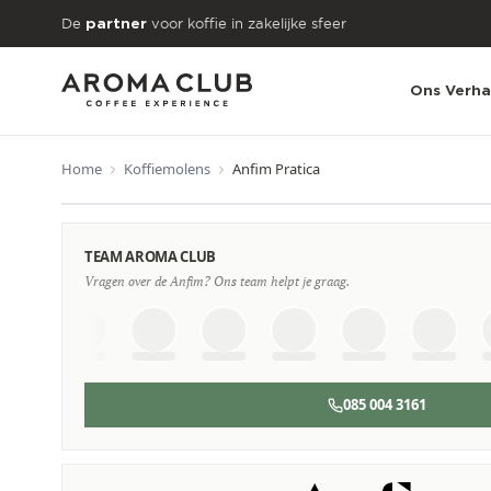
Skip to main content
De
voor koffie in zakelijke sfeer
partner
Ons Verha
Home
Koffiemolens
Anfim Pratica
VANAF
€26
TEAM AROMA CLUB
/maand
Vragen over de Anfim? Ons team helpt je graag.
085 004 3161