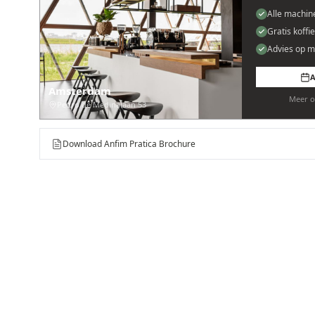
Alle machin
Gratis koffi
Advies op m
A
Amsterdam
Meer o
Pedro de Medinalaan 53
Download Anfim Pratica Brochure