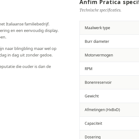
Anfim Pratica speci
Technische specificaties.
t Italiaanse familiebedrijf.
Maalwerk type
ring en een eenvoudig display.
oen.
Burr diameter
jn naar blingbling maar wel op
t dag in dag uit zonder gedoe.
Motorvermogen
eputatie die ouder is dan de
RPM
Bonenreservoir
Gewicht
Afmetingen (HxBxD)
Capaciteit
Dosering