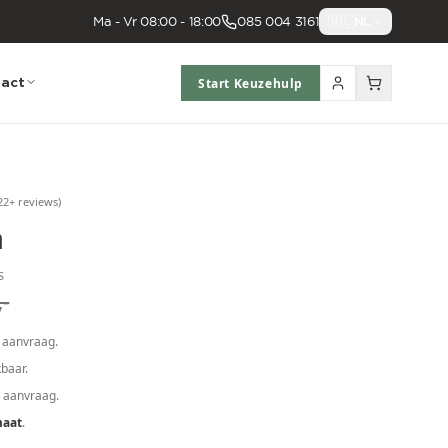
Ma - Vr 08:00 - 18:00
085 004 3161
🇳🇱
NL
act
Start Keuzehulp
22
+ reviews
)
a
S
,-
 aanvraag.
baar.
p aanvraag.
maat
.