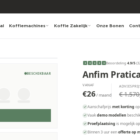
al
Koffiemachines
Koffie Zakelijk
Onze Bonen
Cont
Beoordeling
4.9
/5
(
3
★
★
★
★
★
Anfim Pratic
BESCHIKBAAR
VANAF
ADVIESPRIJ
€26
€ 1.570
/ maand
Aanschafprijs
met korting
op
Vaak
demo modellen
beschik
Proefplaatsing
is mogelijk o
Binnen 3 uur een
offerte op 