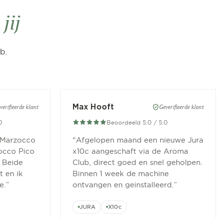
jij
b.
Max Hooft
verifieerde klant
Geverifieerde klant
0
Beoordeeld 5.0 / 5.0
 Marzocco
“
Afgelopen maand een nieuwe Jura
occo Pico
x10c aangeschaft via de Aroma
 Beide
Club, direct goed en snel geholpen.
 en ik
Binnen 1 week de machine
e.
”
ontvangen en geinstalleerd.
”
JURA
X10c