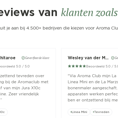
klanten zoals 
eviews van
luit je aan bij 4.500+ bedrijven die kiezen voor Aroma Clu
Chitaroe
Wesley van der Meer
Geverifieerde klant
Ge
oordeeld 5.0 / 5.0
Beoordeeld 5.0 / 5.
tzettend tevreden over
“
Via Aroma Club mijn La
ing bij de Aromaclub met
Linea Mini en de La Marz
f van mijn Jura X10c
bonenmaler aangeschaft.
ne. Zeer vriendelijk
apparaten werken perfect
.
”
ben er ontzettend blij me
10c
Linea Mini
Tevreden