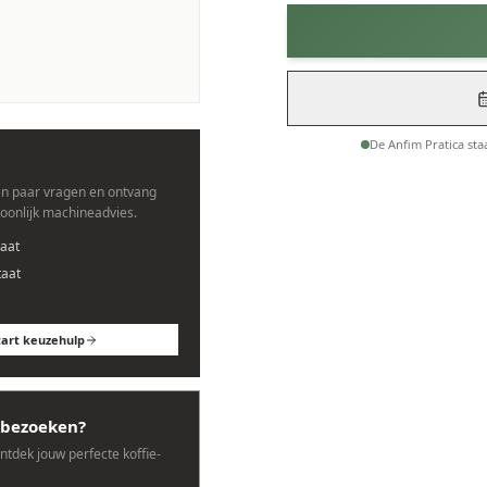
es.
De Anfim Pratica st
n paar vragen en ontvang
soonlijk machineadvies.
aat
taat
tart keuzehulp
bezoeken?
ontdek jouw perfecte koffie-