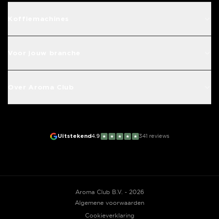
Koffiemachines
Voor jouw branche
Over Aroma Club
Uitstekend
4.9
341
reviews
★
★
★
★
★
Aroma Club B.V. - 2026
Algemene voorwaarden
Cookieverklaring