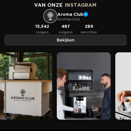
VAN ONZE
INSTAGRAM
Aroma Club
aroma.club
15,342
487
289
volgers
volgend
berichten
Bekijken