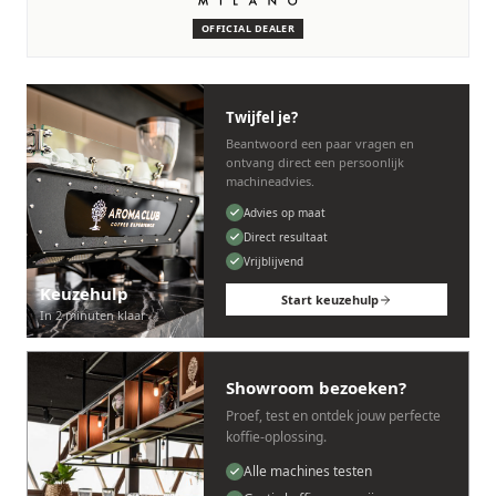
machines.
OFFICIAL DEALER
Persoonlijk, snel en zonder gedoe.
Twijfel je?
Beantwoord een paar vragen en
ontvang direct een persoonlijk
machineadvies.
Advies op maat
Direct resultaat
Vrijblijvend
Keuzehulp
Start keuzehulp
In 2 minuten klaar
Showroom bezoeken?
Proef, test en ontdek jouw perfecte
koffie-oplossing.
Alle machines testen