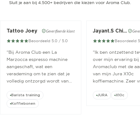
Sluit je aan bij 4.500+ bedrijven die kiezen voor Aroma Club.
Tattoo Joey
Jayant.S Chitaroe
Geverifieerde klant
Gever
Beoordeeld 5.0 / 5.0
Beoordeeld 5
“
Bij Aroma Club een La
“
Ik ben ontzettend t
Marzocca espresso machine
over mijn ervaring bij
aangeschaft, wat een
Aromaclub met de aa
verademing om te zien dat je
van mijn Jura X10c
volledig ontzorgd wordt van
koffiemachine. Zeer v
aanschaf tot aan barista
ontvangen.
”
cursus.
”
Barista training
JURA
X10c
Koffiebonen