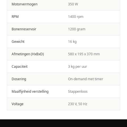
Motorvermogen
350 W
RPM
1400 rpm
Bonenreservoir
1200 gram
Gewicht
16 kg
Afmetingen (HxBxD)
580 x 195 x 370 mm
Capaciteit
3 kg per uur
Dosering
On-demand met timer
Maalfijnheid verstelling
Stappenloos
Voltage
230 V, 50 Hz