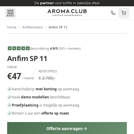
Skip to main content
De
partner
voor koffie in zakelijke sfeer
MENU
Home
Koffiemolens
Anfim SP 11
VANAF
€47
/maand
Beoordeling
4.9
/5
(
341
+ reviews
)
★
★
★
★
★
Anfim SP 11
VANAF
ADVIESPRIJS
€47
€ 2.780,-
/ maand
Aanschafprijs
met korting
op aanvraag.
Vaak
demo modellen
beschikbaar.
Proefplaatsing
is mogelijk op aanvraag.
Binnen 3 uur een
offerte op maat
.
Offerte aanvragen