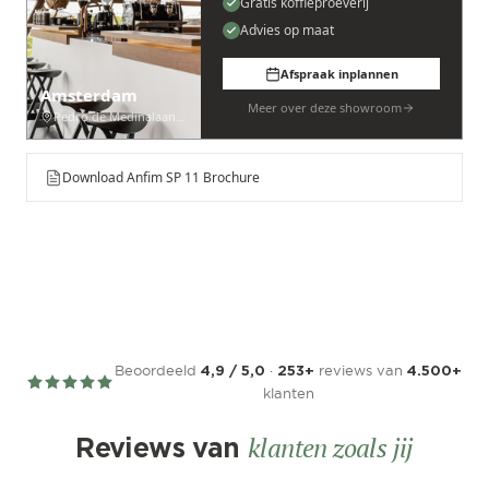
Gratis koffieproeverij
Advies op maat
Afspraak inplannen
Amsterdam
Meer over deze showroom
Pedro de Medinalaan 53
Download Anfim SP 11 Brochure
Beoordeeld
·
reviews van
4,9 / 5,0
253+
4.500+
klanten
klanten zoals jij
Reviews van