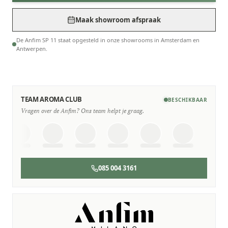
Maak showroom afspraak
De Anfim SP 11 staat opgesteld in onze showrooms in Amsterdam en
Antwerpen.
TEAM AROMA CLUB
BESCHIKBAAR
Vragen over de Anfim? Ons team helpt je graag.
085 004 3161
SERVICE & ONDERHOUD
Wij staan voor je klaar
Deskundige monteurs die verstand hebben van Anfim