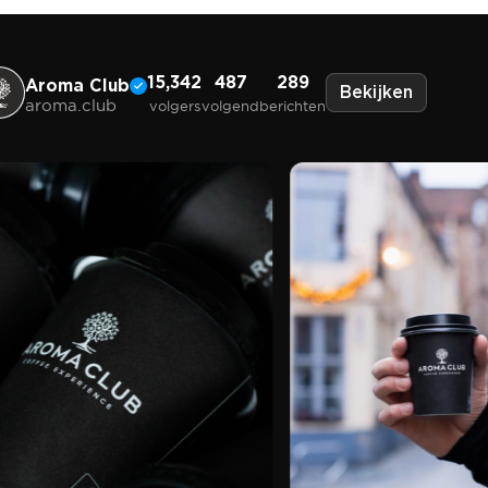
15,342
487
289
Aroma Club
Bekijken
aroma.club
volgers
volgend
berichten