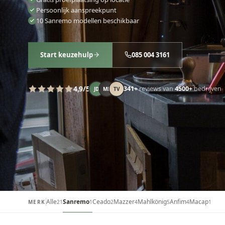
Persoonlijk aanspreekpunt
10 Sanremo modellen beschikbaar
Start keuzehulp
085 004 3161
4,9
/5
341
+
reviews
van
4500+
bedrijven
JD
ML
TV
Alle
Sanremo
Ceado
Mazzer
Mahlkönig
Anfim
Macap
MERK
21
1
2
4
5
4
1