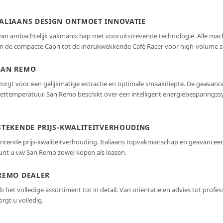
TALIAANS DESIGN ONTMOET INNOVATIE
e van ambachtelijk vakmanschap met vooruitstrevende technologie. Alle m
n de compacte Capri tot de indrukwekkende Café Racer voor high-volume spe
SAN REMO
zorgt voor een gelijkmatige extractie en optimale smaakdiepte. De geavan
zettemperatuur. San Remo beschikt over een intelligent energiebesparingss
STEKENDE PRIJS-KWALITEITVERHOUDING
tende prijs-kwaliteitverhouding. Italiaans topvakmanschap en geavanceer
kunt u uw San Remo zowel kopen als leasen.
REMO DEALER
het volledige assortiment tot in detail. Van oriëntatie en advies tot professi
gt u volledig.