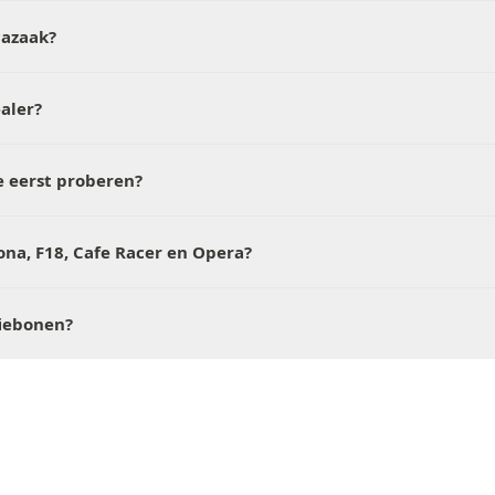
cazaak?
aler?
 eerst proberen?
rona, F18, Cafe Racer en Opera?
fiebonen?