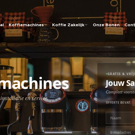
al
Koffiemachines
Koffie Zakelijk
Onze Bonen
Cont
GRATIS & VRI
emachines
Jouw Sa
Compleet voorste
nstallatie en service.
OFFERTE BEVAT: