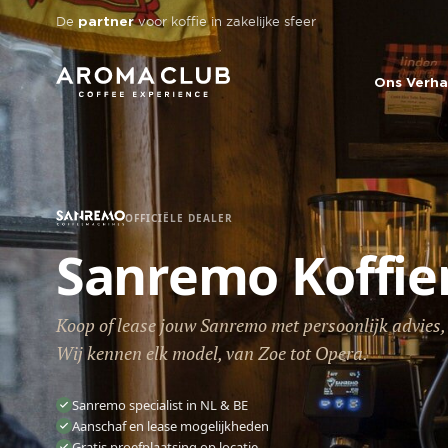
Skip to main content
De
voor koffie in zakelijke sfeer
partner
Ons Verha
OFFICIËLE DEALER
Sanremo Koffi
Koop of lease jouw Sanremo met persoonlijk advies, i
Wij kennen elk model, van Zoe tot Opera.
Sanremo specialist in NL & BE
Aanschaf en lease mogelijkheden
Gratis proefplaatsing op locatie