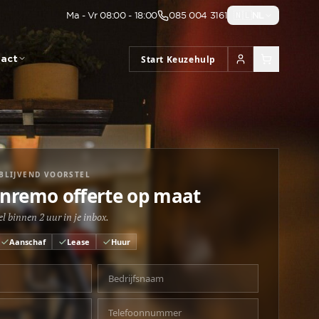
Ma - Vr 08:00 - 18:00
085 004 3161
🇳🇱
NL
act
Start Keuzehulp
JBLIJVEND VOORSTEL
nremo offerte op maat
l binnen 2 uur in je inbox.
Aanschaf
Lease
Huur