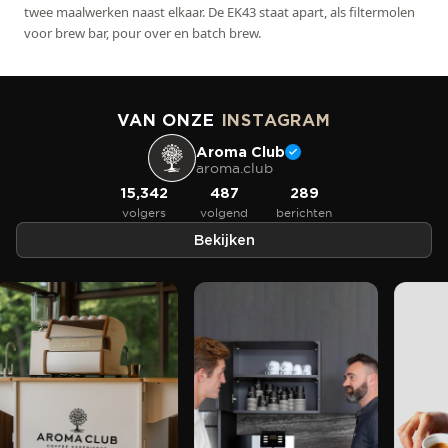
twee maalwerken naast elkaar. De EK43 staat apart, als filtermolen
voor brew bar, pour over en batch brew.
VAN ONZE
INSTAGRAM
Aroma Club
aroma.club
15,342
487
289
volgers
volgend
berichten
Bekijken