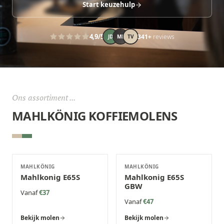
Start keuzehulp
4,9
/5
341
+
reviews
JD
ML
TV
Ons assortiment ...
MAHLKÖNIG
KOFFIEMOLENS
MAHLKÖNIG
MAHLKÖNIG
Mahlkonig E65S
Mahlkonig E65S
GBW
Vanaf
€37
Vanaf
€47
Bekijk molen
Bekijk molen