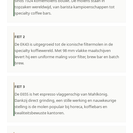
sinds 1924 koffiemolens bouwt. De molens staan in
topzaken wereldwijd, van barista kampioenschappen tot
specialty coffee bars.
FEIT 2
De EK43 is uitgegroeid tot de iconische filtermolen in de
specialty koffiewereld. Met 98 mm vlakke maalschijven
levert hij een uniforme maling voor filter, brew bar en batch
brew.
FEIT 3
De E65S is het espresso vlaggenschip van Mahlkönig.
Dankzij direct grinding, een stille werking en nauwkeurige
stelling is de molen populair bij horeca, koffiebars en
kwaliteitsbewuste kantoren.