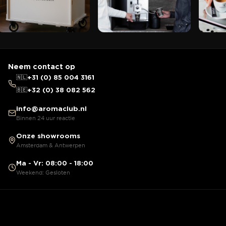
Neem contact op
🇳🇱
+31 (0) 85 004 3161
🇧🇪
+32 (0) 38 082 562
info@aromaclub.nl
Binnen 24 uur reactie
Onze showrooms
Amsterdam & Antwerpen
Ma - Vr: 08:00 - 18:00
Weekend: Gesloten