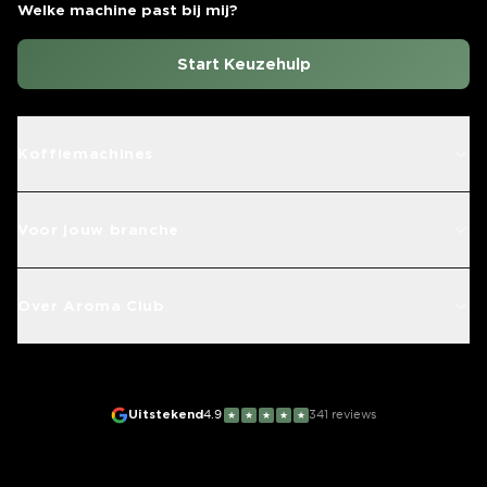
Welke machine past bij mij?
Start Keuzehulp
Koffiemachines
Voor jouw branche
Over Aroma Club
Uitstekend
4.9
341
reviews
★
★
★
★
★