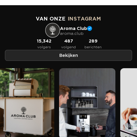
VAN ONZE
INSTAGRAM
Aroma Club
aroma.club
15,342
487
289
volgers
volgend
berichten
Bekijken