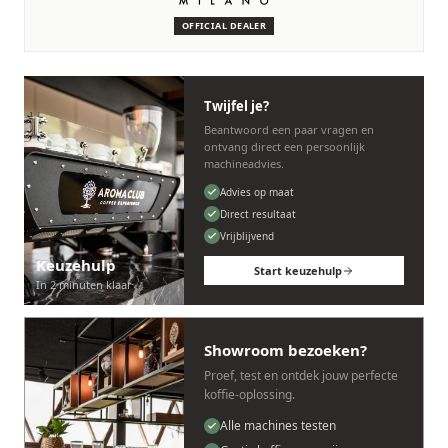
machines.
OFFICIAL DEALER
Persoonlijk, snel en zonder gedoe.
Twijfel je?
Beantwoord een paar vragen en
ontvang direct een persoonlijk
machineadvies.
Advies op maat
Direct resultaat
Vrijblijvend
Keuzehulp
Start keuzehulp
In 2 minuten klaar
Showroom bezoeken?
Proef, test en ontdek jouw perfecte
koffie-oplossing.
Alle machines testen