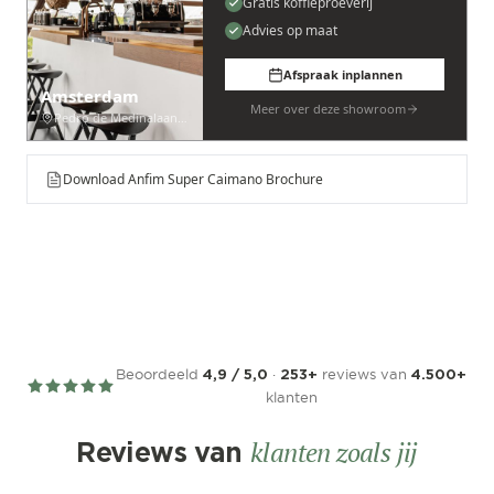
Gratis koffieproeverij
Advies op maat
Afspraak inplannen
Amsterdam
Meer over deze showroom
Pedro de Medinalaan 53
Download Anfim Super Caimano Brochure
Beoordeeld
·
reviews van
4,9 / 5,0
253+
4.500+
klanten
klanten zoals jij
Reviews van