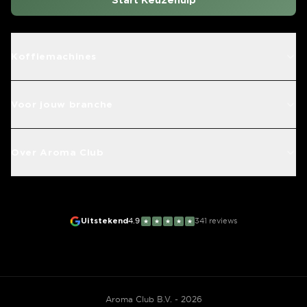
Start Keuzehulp
Koffiemachines
Voor jouw branche
Over Aroma Club
Uitstekend
4.9
341
reviews
★
★
★
★
★
Aroma Club B.V. - 2026