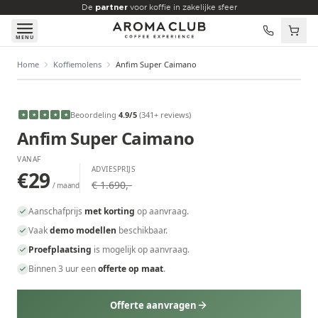
Skip to main content
De
partner
voor koffie in zakelijke sfeer
MENU
Home
Koffiemolens
Anfim Super Caimano
VANAF
€29
/maand
Beoordeling
4.9
/5
(
341
+ reviews
)
★
★
★
★
★
Anfim Super Caimano
VANAF
ADVIESPRIJS
€29
€ 1.690,-
/ maand
Aanschafprijs
met korting
op aanvraag.
Vaak
demo modellen
beschikbaar.
Proefplaatsing
is mogelijk op aanvraag.
Binnen 3 uur een
offerte op maat
.
Offerte aanvragen