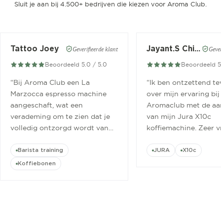
Sluit je aan bij 4.500+ bedrijven die kiezen voor Aroma Club.
Tattoo Joey
Jayant.S Chitaroe
Geverifieerde klant
Gever
Beoordeeld 5.0 / 5.0
Beoordeeld 5
“
Bij Aroma Club een La
“
Ik ben ontzettend t
Marzocca espresso machine
over mijn ervaring bij
aangeschaft, wat een
Aromaclub met de aa
verademing om te zien dat je
van mijn Jura X10c
volledig ontzorgd wordt van
koffiemachine. Zeer v
aanschaf tot aan barista
ontvangen.
”
cursus.
”
Barista training
JURA
X10c
Koffiebonen