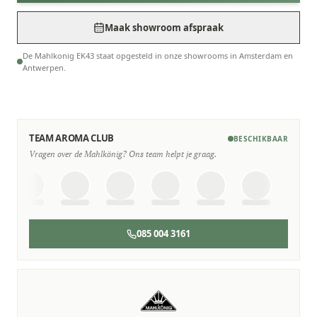
Maak showroom afspraak
De Mahlkonig EK43 staat opgesteld in onze showrooms in Amsterdam en
Antwerpen.
TEAM AROMA CLUB
BESCHIKBAAR
Vragen over de Mahlkönig? Ons team helpt je graag.
085 004 3161
SERVICE & ONDERHOUD
Wij staan voor je klaar
Deskundige monteurs die verstand hebben van Mahlkönig