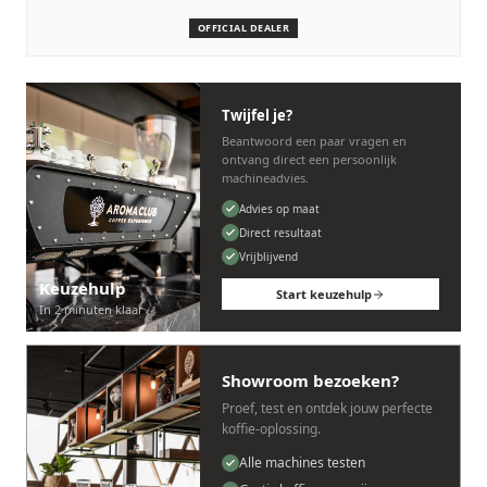
machines.
OFFICIAL DEALER
Persoonlijk, snel en zonder gedoe.
Twijfel je?
Beantwoord een paar vragen en
ontvang direct een persoonlijk
machineadvies.
Advies op maat
Direct resultaat
Vrijblijvend
Keuzehulp
Start keuzehulp
In 2 minuten klaar
Showroom bezoeken?
Proef, test en ontdek jouw perfecte
koffie-oplossing.
Alle machines testen