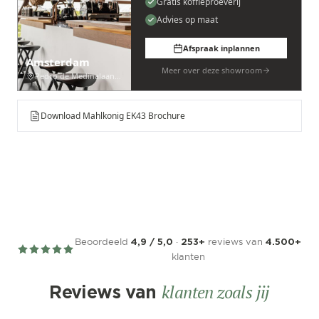
Gratis koffieproeverij
Advies op maat
Afspraak inplannen
Amsterdam
Meer over deze showroom
Pedro de Medinalaan 53
Download Mahlkonig EK43 Brochure
Beoordeeld
·
reviews van
4,9 / 5,0
253+
4.500+
klanten
klanten zoals jij
Reviews van