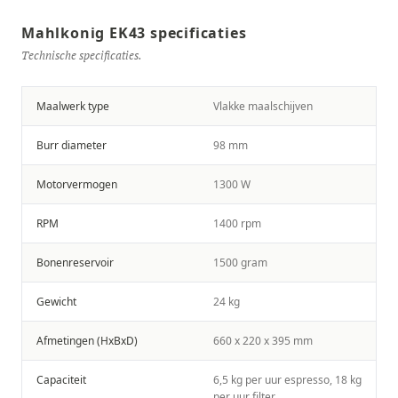
Mahlkonig EK43 specificaties
Technische specificaties.
Maalwerk type
Vlakke maalschijven
Burr diameter
98 mm
Motorvermogen
1300 W
RPM
1400 rpm
Bonenreservoir
1500 gram
Gewicht
24 kg
Afmetingen (HxBxD)
660 x 220 x 395 mm
Capaciteit
6,5 kg per uur espresso, 18 kg
per uur filter