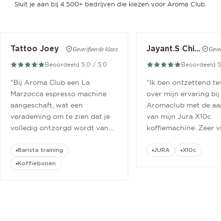
Sluit je aan bij 4.500+ bedrijven die kiezen voor Aroma Club.
Tattoo Joey
Jayant.S Chitaroe
Geverifieerde klant
Gever
Beoordeeld 5.0 / 5.0
Beoordeeld 5
“
Bij Aroma Club een La
“
Ik ben ontzettend t
Marzocca espresso machine
over mijn ervaring bij
aangeschaft, wat een
Aromaclub met de aa
verademing om te zien dat je
van mijn Jura X10c
volledig ontzorgd wordt van
koffiemachine. Zeer v
aanschaf tot aan barista
ontvangen.
”
cursus.
”
Barista training
JURA
X10c
Koffiebonen