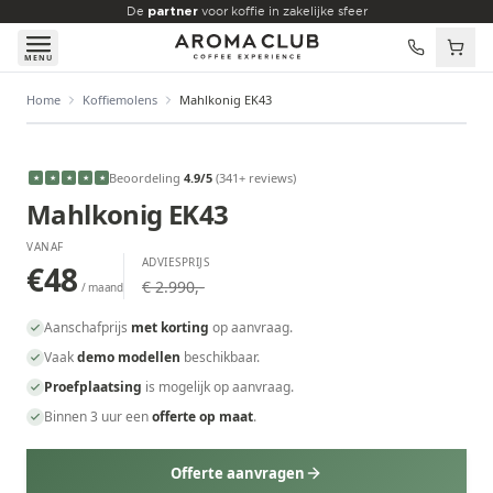
Skip to main content
De
partner
voor koffie in zakelijke sfeer
MENU
Home
Koffiemolens
Mahlkonig EK43
VANAF
€48
/maand
Beoordeling
4.9
/5
(
341
+ reviews
)
★
★
★
★
★
Mahlkonig EK43
VANAF
ADVIESPRIJS
€48
€ 2.990,-
/ maand
Aanschafprijs
met korting
op aanvraag.
Vaak
demo modellen
beschikbaar.
Proefplaatsing
is mogelijk op aanvraag.
Binnen 3 uur een
offerte op maat
.
Offerte aanvragen