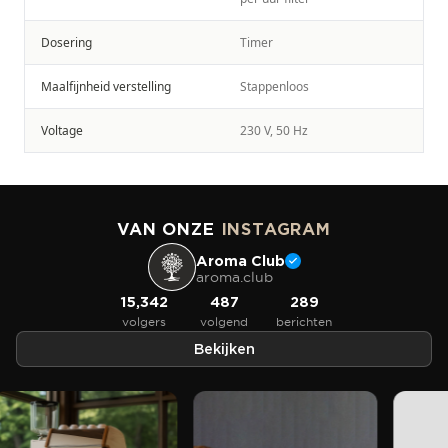
Dosering
Timer
Maalfijnheid verstelling
Stappenloos
Voltage
230 V, 50 Hz
VAN ONZE
INSTAGRAM
Aroma Club
aroma.club
15,342
487
289
volgers
volgend
berichten
Bekijken