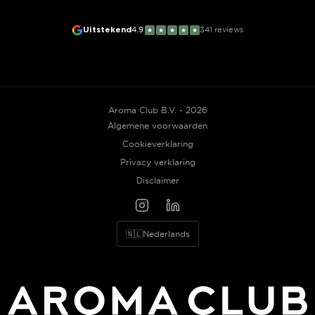
Uitstekend
4.9
341
reviews
★
★
★
★
★
Aroma Club B.V. - 2026
Algemene voorwaarden
Cookieverklaring
Privacy verklaring
Disclaimer
🇳🇱
Nederlands