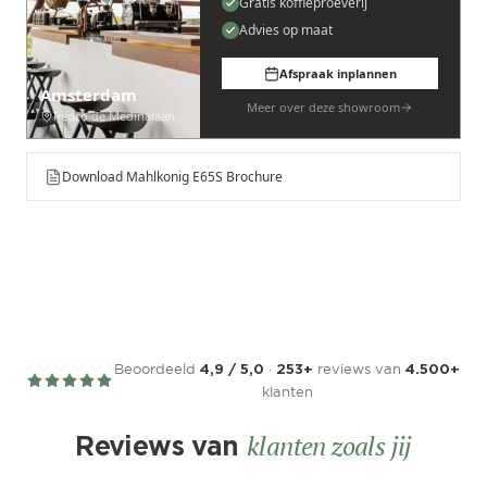
Gratis koffieproeverij
Advies op maat
Afspraak inplannen
Amsterdam
Meer over deze showroom
Pedro de Medinalaan 53
Download Mahlkonig E65S Brochure
Beoordeeld
·
reviews van
4,9 / 5,0
253+
4.500+
klanten
klanten zoals jij
Reviews van