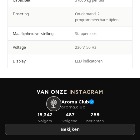
Capaciteit
3 tot 5 kg per uur
Dosering
On-demand, 2
programmeerbare tijden
Maalfijnheid verstelling
Stappenloos
Voltage
230 V, 50 Hz
Display
LED indicatoren
VAN ONZE
INSTAGRAM
Aroma Club
aroma.club
15,342
487
289
volgers
volgend
berichten
Bekijken