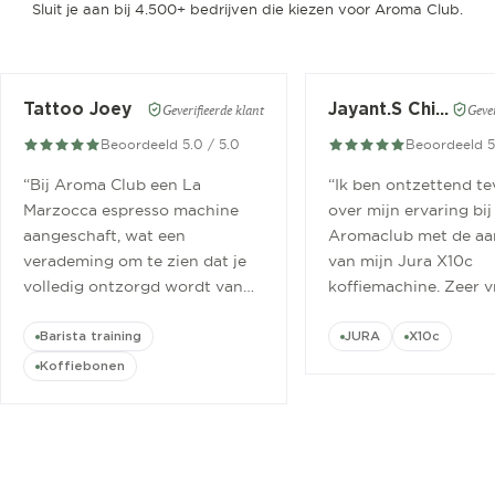
Sluit je aan bij 4.500+ bedrijven die kiezen voor Aroma Club.
Tattoo Joey
Jayant.S Chitaroe
Geverifieerde klant
Gever
Beoordeeld 5.0 / 5.0
Beoordeeld 5
“
Bij Aroma Club een La
“
Ik ben ontzettend t
Marzocca espresso machine
over mijn ervaring bij
aangeschaft, wat een
Aromaclub met de aa
verademing om te zien dat je
van mijn Jura X10c
volledig ontzorgd wordt van
koffiemachine. Zeer v
aanschaf tot aan barista
ontvangen.
”
cursus.
”
Barista training
JURA
X10c
Koffiebonen