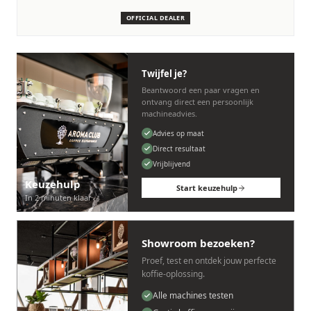
machines.
OFFICIAL DEALER
Persoonlijk, snel en zonder gedoe.
Twijfel je?
Beantwoord een paar vragen en
ontvang direct een persoonlijk
machineadvies.
Advies op maat
Direct resultaat
Vrijblijvend
Keuzehulp
Start keuzehulp
In 2 minuten klaar
Showroom bezoeken?
Proef, test en ontdek jouw perfecte
koffie-oplossing.
Alle machines testen