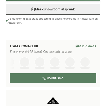
Maak showroom afspraak
De Mahlkonig E65S staat opgesteld in onze showrooms in Amsterdam en
Antwerpen.
TEAM AROMA CLUB
BESCHIKBAAR
Vragen over de Mahlkönig? Ons team helpt je graag.
085 004 3161
SERVICE & ONDERHOUD
Wij staan voor je klaar
Deskundige monteurs die verstand hebben van Mahlkönig