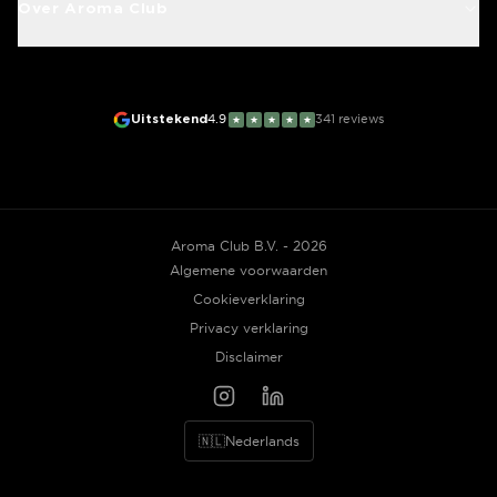
Over Aroma Club
Uitstekend
4.9
341
reviews
★
★
★
★
★
Aroma Club B.V. - 2026
Algemene voorwaarden
Cookieverklaring
Privacy verklaring
Disclaimer
🇳🇱
Nederlands