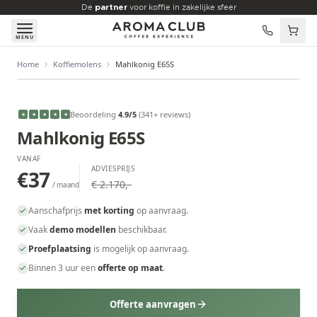
Skip to main content
De
partner
voor koffie in zakelijke sfeer
MENU
Home
Koffiemolens
Mahlkonig E65S
VANAF
€37
/maand
Beoordeling
4.9
/5
(
341
+ reviews
)
★
★
★
★
★
Mahlkonig E65S
VANAF
ADVIESPRIJS
€37
€ 2.170,-
/ maand
Aanschafprijs
met korting
op aanvraag.
Vaak
demo modellen
beschikbaar.
Proefplaatsing
is mogelijk op aanvraag.
Binnen 3 uur een
offerte op maat
.
Offerte aanvragen