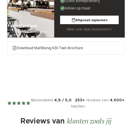
Gratis koffieproeverij
Advies op maat
Afspraak inplannen
Amsterdam
Meer over deze showroom
Pedro de Medinalaan 53
Download Mahlkonig K30 Twin Brochure
Beoordeeld
·
reviews van
4,9 / 5,0
253+
4.500+
klanten
klanten zoals jij
Reviews van