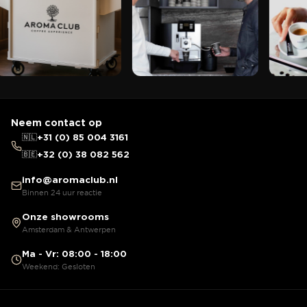
Neem contact op
🇳🇱
+31 (0) 85 004 3161
🇧🇪
+32 (0) 38 082 562
info@aromaclub.nl
Binnen 24 uur reactie
Onze showrooms
Amsterdam & Antwerpen
Ma - Vr: 08:00 - 18:00
Weekend: Gesloten