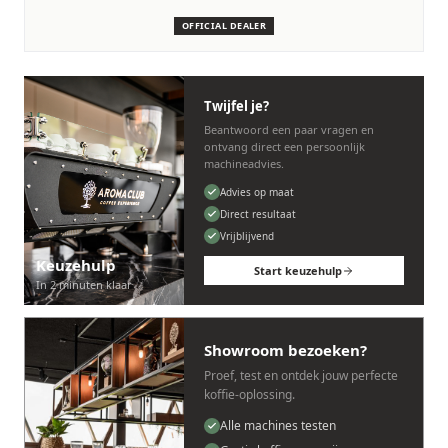
machines.
OFFICIAL DEALER
Persoonlijk, snel en zonder gedoe.
Twijfel je?
Beantwoord een paar vragen en
ontvang direct een persoonlijk
machineadvies.
Advies op maat
Direct resultaat
Vrijblijvend
Keuzehulp
Start keuzehulp
In 2 minuten klaar
Showroom bezoeken?
Proef, test en ontdek jouw perfecte
koffie-oplossing.
Alle machines testen