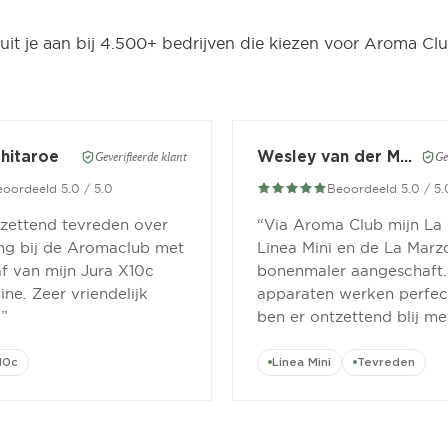
luit je aan bij 4.500+ bedrijven die kiezen voor Aroma Clu
Chitaroe
Wesley van der Meer
Geverifieerde klant
Ge
oordeeld 5.0 / 5.0
Beoordeeld 5.0 / 5.
tzettend tevreden over
“
Via Aroma Club mijn La
ing bij de Aromaclub met
Linea Mini en de La Marz
f van mijn Jura X10c
bonenmaler aangeschaft.
ne. Zeer vriendelijk
apparaten werken perfect
.
”
ben er ontzettend blij me
10c
Linea Mini
Tevreden