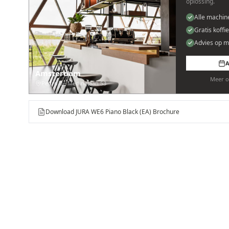
oplossing.
Alle machin
Gratis koffi
Advies op m
A
Amsterdam
Meer o
Pedro de Medinalaan 53
Download JURA WE6 Piano Black (EA) Brochure