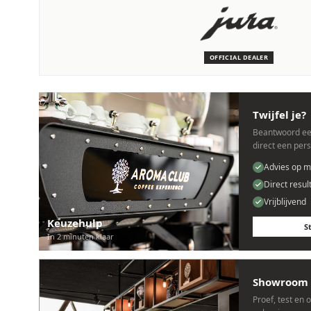
SERVICE & ONDERHOUD
Wij staan voor je klaar
Deskundige monteurs die verstand hebben van JURA machine
OFFICIAL DEALER
Persoonlijk, snel en zonder gedoe.
Twijfel je?
Beantwoord ee
direct een per
Advies op m
Direct resul
Vrijblijvend
Keuzehulp
S
In 2 minuten klaar
Showroom 
Proef, test en 