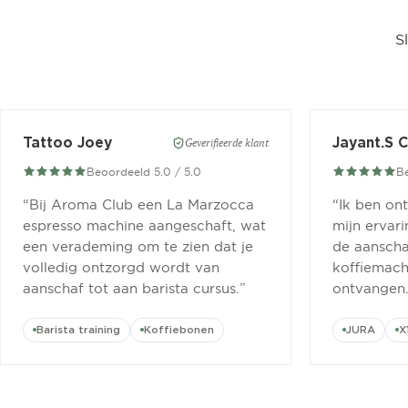
S
Tattoo Joey
Jayant.S 
Geverifieerde klant
Beoordeeld 5.0 / 5.0
Be
“
Bij Aroma Club een La Marzocca
“
Ik ben on
espresso machine aangeschaft, wat
mijn ervar
een verademing om te zien dat je
de aanscha
volledig ontzorgd wordt van
koffiemachi
aanschaf tot aan barista cursus.
”
ontvangen
Barista training
Koffiebonen
JURA
X