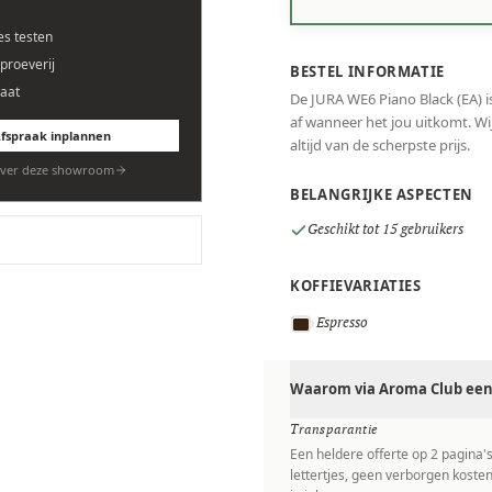
es testen
eproeverij
BESTEL INFORMATIE
aat
De JURA WE6 Piano Black (EA) is
af wanneer het jou uitkomt. Wij
fspraak inplannen
altijd van de scherpste prijs.
ver deze showroom
BELANGRIJKE ASPECTEN
Geschikt tot 15 gebruikers
KOFFIEVARIATIES
Espresso
Waarom via Aroma Club een 
Transparantie
Een heldere offerte op 2 pagina'
lettertjes, geen verborgen kosten