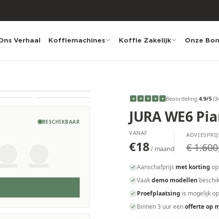
Ons Verhaal
Koffiemachines
Koffie Zakelijk
Onze Bo
Beoordeling
4.9
/5
(
3
★
★
★
★
★
JURA WE6 Pia
BESCHIKBAAR
VANAF
ADVIESPRIJ
€18
€ 1.600
/ maand
Aanschafprijs
met korting
op
Vaak
demo modellen
beschik
Proefplaatsing
is mogelijk o
Binnen 3 uur een
offerte op 