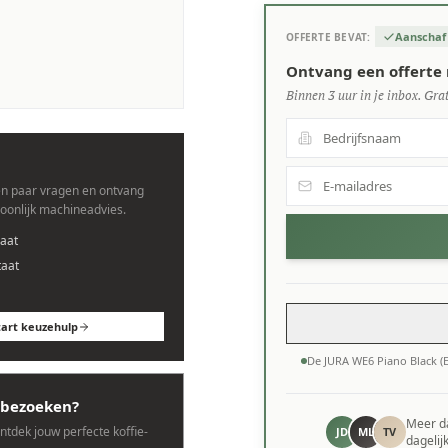
Aanschaf
OFFERTE BEVAT:
s.
Ontvang een offerte 
Binnen 3 uur in je inbox. Grat
n paar vragen en ontvang
soonlijk machineadvies.
aat
taat
tart keuzehulp
De JURA WE6 Piano Black (
bezoeken?
Meer 
ontdek jouw perfecte koffie-
JD
ML
TV
dagelij