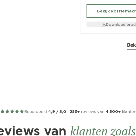
Bekijk koffiemac
Download broc
Bek
Beoordeeld
·
reviews van
klante
4,9 / 5,0
253+
4.500+
klanten zoals 
eviews van