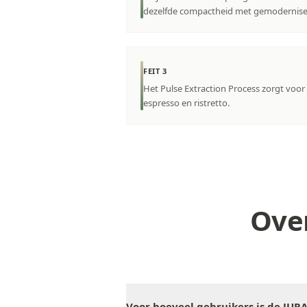
dezelfde compactheid met gemodernise
FEIT 3
Het Pulse Extraction Process zorgt voor e
espresso en ristretto.
Over
Voor hoeveel gebruikers is de JUR