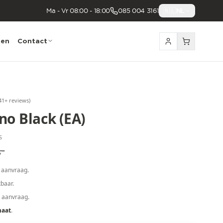
Ma - Vr 08:00 - 18:00
085 004 3161
🇳🇱
NL
nen
Contact
41
+ reviews
)
no Black (EA)
S
,-
 aanvraag.
baar.
p aanvraag.
maat
.