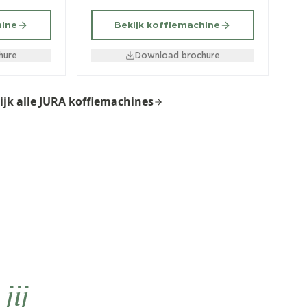
hine
Bekijk koffiemachine
hure
Download brochure
ijk alle JURA koffiemachines
n
jij