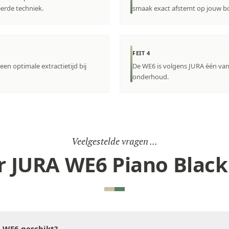
erde techniek.
smaak exact afstemt op jouw b
FEIT 4
en optimale extractietijd bij
De WE6 is volgens JURA één van
onderhoud.
Veelgestelde vragen ...
 JURA WE6 Piano Black
A WE6 geschikt?