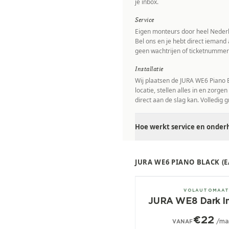
je inbox.
Service
Eigen monteurs door heel Nederl
Bel ons en je hebt direct iemand 
geen wachtrijen of ticketnummer
Installatie
Wij plaatsen de JURA WE6 Piano B
locatie, stellen alles in en zorgen
direct aan de slag kan. Volledig gr
Hoe werkt service en onderh
JURA WE6 PIANO BLACK (
± 30/dag
VOLAUTOMAA
JURA WE8 Dark I
€22
/ma
VANAF