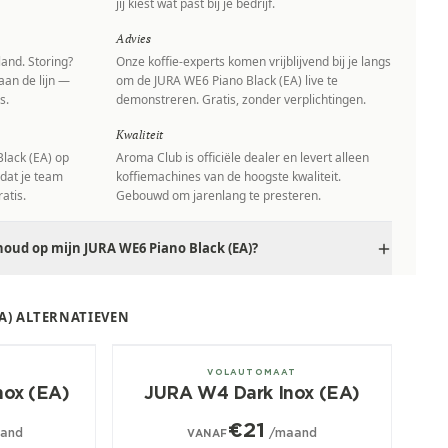
jij kiest wat past bij je bedrijf.
Advies
and. Storing?
Onze koffie-experts komen vrijblijvend bij je langs
aan de lijn —
om de JURA WE6 Piano Black (EA) live te
s.
demonstreren. Gratis, zonder verplichtingen.
Kwaliteit
lack (EA) op
Aroma Club is officiële dealer en levert alleen
 dat je team
koffiemachines van de hoogste kwaliteit.
atis.
Gebouwd om jarenlang te presteren.
oud op mijn JURA WE6 Piano Black (EA)?
EA) ALTERNATIEVEN
± 30/dag
T
VOLAUTOMAAT
nox (EA)
JURA W4 Dark Inox (EA)
€21
and
/maand
VANAF