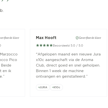
b.
Max Hooft
verifieerde klant
Geverifieerde klant
0
Beoordeeld 5.0 / 5.0
 Marzocco
“
Afgelopen maand een nieuwe Jura
occo Pico
x10c aangeschaft via de Aroma
 Beide
Club, direct goed en snel geholpen.
 en ik
Binnen 1 week de machine
e.
”
ontvangen en geinstalleerd.
”
JURA
X10c