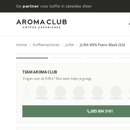
Skip to main content
De
voor koffie in zakelijke sfeer
partner
Home
Koffiemachines
JURA
JURA WE6 Piano Black (EA)
VANAF
€18
/maand
TEAM AROMA CLUB
Vragen over de JURA? Ons team helpt je graag.
085 004 3161