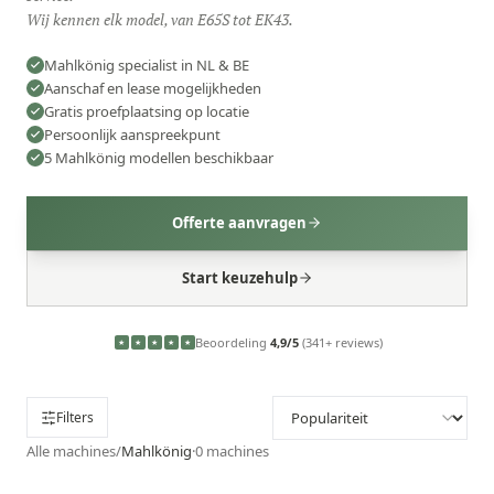
Wij kennen elk model, van E65S tot EK43.
Mahlkönig specialist in NL & BE
Aanschaf en lease mogelijkheden
Gratis proefplaatsing op locatie
Persoonlijk aanspreekpunt
5 Mahlkönig modellen beschikbaar
Offerte aanvragen
Start keuzehulp
Beoordeling
4,9/5
(341+ reviews)
★
★
★
★
★
Filters
Alle machines
/
Mahlkönig
·
0
machines