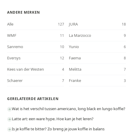
ANDERE MERKEN
Alle
JURA
127
18
WMF
La Marzocco
11
9
Sanremo
Yunio
10
6
Eversys
Faema
12
8
Kees van der Westen
Melitta
4
7
Schaerer
Franke
7
3
GERELATEERDE ARTIKELEN
Wat is het verschil tussen americano, long black en lungo koffie?
Latte art: een ware hype. Hoe kan je het leren?
Is je koffie te bitter? Zo breng je jouw koffie in balans