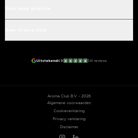
Voor jouw branche
Over Aroma Club
Uitstekend
4.9
341
reviews
★
★
★
★
★
Aroma Club B.V. - 2026
Algemene voorwaarden
Cookieverklaring
Privacy verklaring
Disclaimer