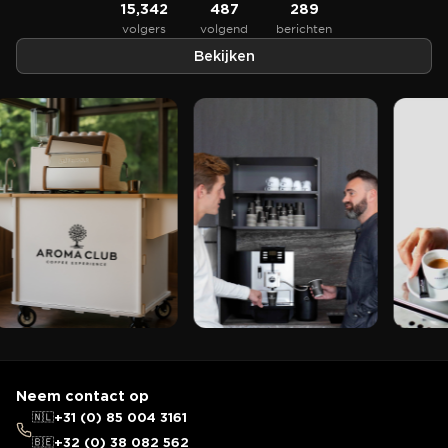
15,342
487
289
volgers
volgend
berichten
Bekijken
Neem contact op
🇳🇱
+31 (0) 85 004 3161
🇧🇪
+32 (0) 38 082 562