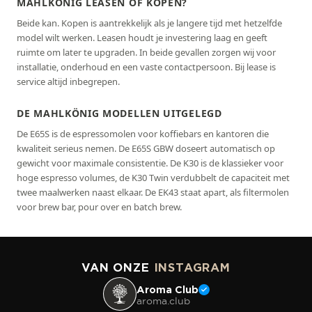
MAHLKÖNIG LEASEN OF KOPEN?
Beide kan. Kopen is aantrekkelijk als je langere tijd met hetzelfde
model wilt werken. Leasen houdt je investering laag en geeft
ruimte om later te upgraden. In beide gevallen zorgen wij voor
installatie, onderhoud en een vaste contactpersoon. Bij lease is
service altijd inbegrepen.
DE MAHLKÖNIG MODELLEN UITGELEGD
De E65S is de espressomolen voor koffiebars en kantoren die
kwaliteit serieus nemen. De E65S GBW doseert automatisch op
gewicht voor maximale consistentie. De K30 is de klassieker voor
hoge espresso volumes, de K30 Twin verdubbelt de capaciteit met
twee maalwerken naast elkaar. De EK43 staat apart, als filtermolen
voor brew bar, pour over en batch brew.
VAN ONZE
INSTAGRAM
Aroma Club
aroma.club