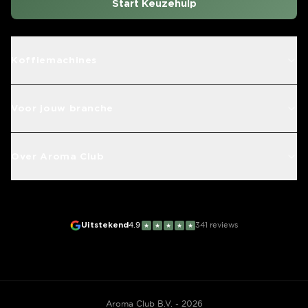
Start Keuzehulp
Koffiemachines
Voor jouw branche
Over Aroma Club
Uitstekend
4.9
341
reviews
★
★
★
★
★
Aroma Club B.V. - 2026