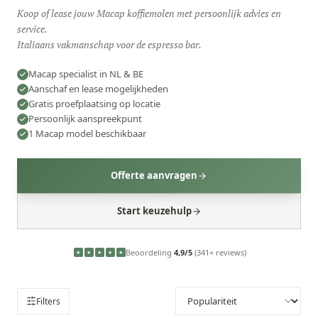
Koop of lease jouw Macap koffiemolen met persoonlijk advies en
service.
Italiaans vakmanschap voor de espresso bar.
Macap specialist in NL & BE
Aanschaf en lease mogelijkheden
Gratis proefplaatsing op locatie
Persoonlijk aanspreekpunt
1 Macap model beschikbaar
Offerte aanvragen
Start keuzehulp
Beoordeling
4,9/5
(341+ reviews)
★
★
★
★
★
Filters