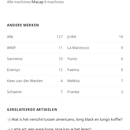
Alle machines
/
Macap
·
0
machines
ANDERE MERKEN
Alle
JURA
127
18
WMF
La Marzocco
11
9
Sanremo
Yunio
10
6
Eversys
Faema
12
8
Kees van der Westen
Melitta
4
7
Schaerer
Franke
7
3
GERELATEERDE ARTIKELEN
Wat is het verschil tussen americano, long black en lungo koffie?
Latte art: een ware hype. Hoe kan je het leren?