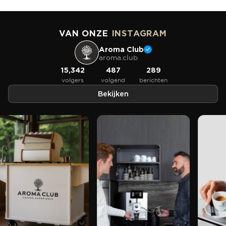
VAN ONZE
INSTAGRAM
Aroma Club
aroma.club
15,342
487
289
volgers
volgend
berichten
Bekijken