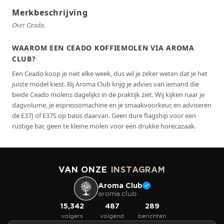
Merkbeschrijving
Over Ceado.
WAAROM EEN CEADO KOFFIEMOLEN VIA AROMA
CLUB?
Een Ceado koop je niet elke week, dus wil je zeker weten dat je het
juiste model kiest. Bij Aroma Club krijg je advies van iemand die
beide Ceado molens dagelijks in de praktijk ziet. Wij kijken naar je
dagvolume, je espressomachine en je smaakvoorkeur, en adviseren
de E37J of E37S op basis daarvan. Geen dure flagship voor een
rustige bar, geen te kleine molen voor een drukke horecazaak.
VAN ONZE
INSTAGRAM
Aroma Club
aroma.club
15,342
487
289
volgers
volgend
berichten