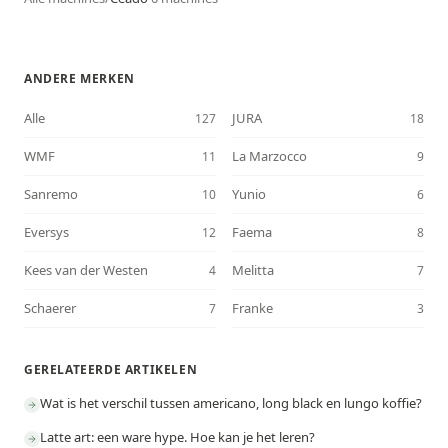
ANDERE MERKEN
Alle
JURA
127
18
WMF
La Marzocco
11
9
Sanremo
Yunio
10
6
Eversys
Faema
12
8
Kees van der Westen
Melitta
4
7
Schaerer
Franke
7
3
GERELATEERDE ARTIKELEN
Wat is het verschil tussen americano, long black en lungo koffie?
Latte art: een ware hype. Hoe kan je het leren?