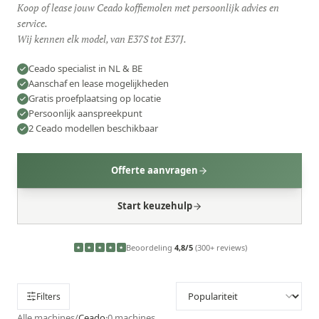
Koop of lease jouw Ceado koffiemolen met persoonlijk advies en
service.
Wij kennen elk model, van E37S tot E37J.
Ceado specialist in NL & BE
Aanschaf en lease mogelijkheden
Gratis proefplaatsing op locatie
Persoonlijk aanspreekpunt
2 Ceado modellen beschikbaar
Offerte aanvragen
Start keuzehulp
Beoordeling
4,8/5
(300+ reviews)
★
★
★
★
★
Filters
Alle machines
/
Ceado
·
0
machines