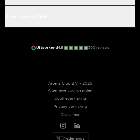
Over Aroma Club
Uitstekend
4.8
300
reviews
★
★
★
★
★
Aroma Club B.V. - 2026
Algemene voorwaarden
Cookieverklaring
Privacy verklaring
Disclaimer
🇳🇱
Nederlands