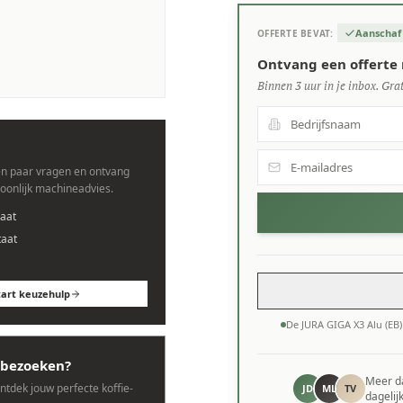
Aanschaf
OFFERTE BEVAT:
s.
Ontvang een offerte 
Binnen 3 uur in je inbox. Grat
n paar vragen en ontvang
soonlijk machineadvies.
aat
taat
tart keuzehulp
De JURA GIGA X3 Alu (EB
bezoeken?
Meer 
ontdek jouw perfecte koffie-
JD
ML
TV
dagelij