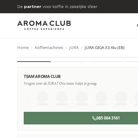
Skip to main content
De
voor koffie in zakelijke sfeer
partner
Home
Koffiemachines
JURA
JURA GIGA X3 Alu (EB)
VANAF
€57
/maand
TEAM AROMA CLUB
Vragen over de JURA? Ons team helpt je graag.
085 004 3161