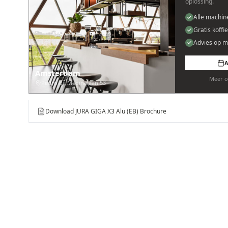
oplossing.
Alle machin
Gratis koffi
Advies op m
A
Amsterdam
Meer o
Pedro de Medinalaan 53
Download JURA GIGA X3 Alu (EB) Brochure