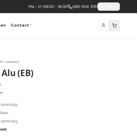
Ma - Vr 08:00 - 18:00
085 004 3161
🇳🇱
NL
nen
Contact
41
+ reviews
)
Alu (EB)
S
,-
 aanvraag.
baar.
p aanvraag.
maat
.