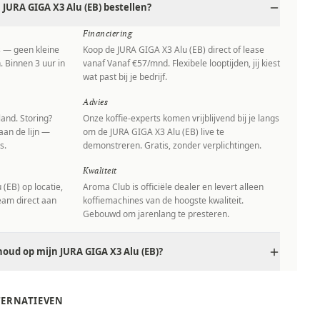
JURA GIGA X3 Alu (EB) bestellen?
Financiering
s — geen kleine
Koop de JURA GIGA X3 Alu (EB) direct of lease
. Binnen 3 uur in
vanaf Vanaf €57/mnd. Flexibele looptijden, jij kiest
wat past bij je bedrijf.
Advies
and. Storing?
Onze koffie-experts komen vrijblijvend bij je langs
aan de lijn —
om de JURA GIGA X3 Alu (EB) live te
s.
demonstreren. Gratis, zonder verplichtingen.
Kwaliteit
(EB) op locatie,
Aroma Club is officiële dealer en levert alleen
team direct aan
koffiemachines van de hoogste kwaliteit.
Gebouwd om jarenlang te presteren.
oud op mijn JURA GIGA X3 Alu (EB)?
LTERNATIEVEN