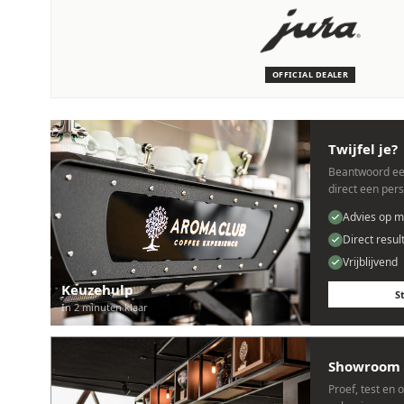
SERVICE & ONDERHOUD
Wij staan voor je klaar
Deskundige monteurs die verstand hebben van JURA machine
OFFICIAL DEALER
Persoonlijk, snel en zonder gedoe.
Twijfel je?
Beantwoord ee
direct een per
Advies op m
Direct resul
Vrijblijvend
Keuzehulp
S
In 2 minuten klaar
Showroom 
Proef, test en 