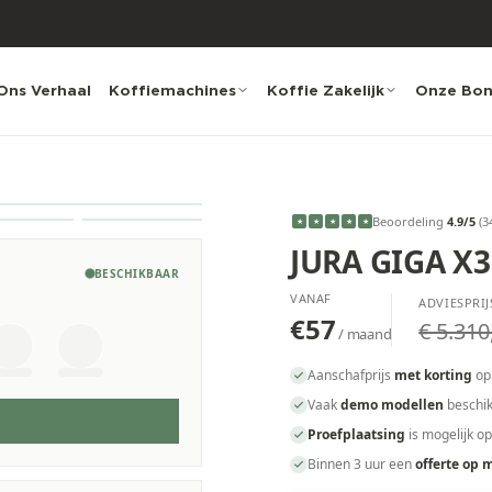
Ons Verhaal
Koffiemachines
Koffie Zakelijk
Onze Bo
Beoordeling
4.9
/5
(
3
★
★
★
★
★
JURA GIGA X3 
BESCHIKBAAR
VANAF
ADVIESPRIJ
€57
€ 5.310
/ maand
Aanschafprijs
met korting
op
Vaak
demo modellen
beschik
Proefplaatsing
is mogelijk o
Binnen 3 uur een
offerte op 