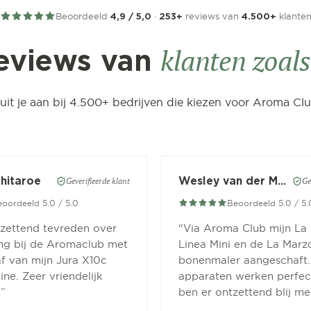
Beoordeeld
·
reviews van
klante
4,9 / 5,0
253+
4.500+
klanten zoals 
eviews van
luit je aan bij 4.500+ bedrijven die kiezen voor Aroma Clu
Chitaroe
Wesley van der Meer
Geverifieerde klant
Ge
oordeeld 5.0 / 5.0
Beoordeeld 5.0 / 5.
tzettend tevreden over
“
Via Aroma Club mijn La
ing bij de Aromaclub met
Linea Mini en de La Marz
f van mijn Jura X10c
bonenmaler aangeschaft.
ne. Zeer vriendelijk
apparaten werken perfect
.
”
ben er ontzettend blij me