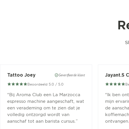
R
S
Tattoo Joey
Jayant.S 
Geverifieerde klant
Beoordeeld 5.0 / 5.0
Be
“
Bij Aroma Club een La Marzocca
“
Ik ben on
espresso machine aangeschaft, wat
mijn ervar
een verademing om te zien dat je
de aanscha
volledig ontzorgd wordt van
koffiemachi
aanschaf tot aan barista cursus.
”
ontvangen