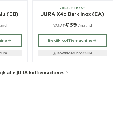
± 100/dag
T
VOLAUTOMAAT
lu (EB)
JURA X4c Dark Inox (EA)
€39
and
/maand
VANAF
hine
Bekijk koffiemachine
hure
Download brochure
ijk alle JURA koffiemachines