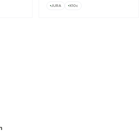
JURA
X10c
n