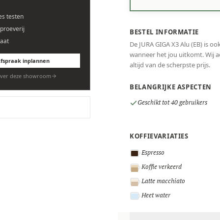
es testen
eproeverij
BESTEL INFORMATIE
aat
De JURA GIGA X3 Alu (EB) is ook
wanneer het jou uitkomt. Wij ad
fspraak inplannen
altijd van de scherpste prijs.
ver deze showroom
BELANGRIJKE ASPECTEN
Geschikt tot 40 gebruikers
KOFFIEVARIATIES
Espresso
Koffie verkeerd
Latte macchiato
Heet water