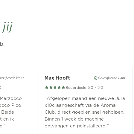
n
jij
b.
Max Hooft
verifieerde klant
Geverifieerde klant
0
Beoordeeld 5.0 / 5.0
 Marzocco
“
Afgelopen maand een nieuwe Jura
occo Pico
x10c aangeschaft via de Aroma
 Beide
Club, direct goed en snel geholpen.
 en ik
Binnen 1 week de machine
e.
”
ontvangen en geinstalleerd.
”