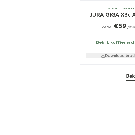
± 120/dag
VOLAUTOMAA
JURA GIGA X3c A
€59
/ma
VANAF
Bekijk koffiemac
Download broc
Bek